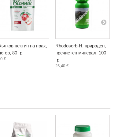
ълков пектин на прах,
Rhodosorb-H, природен,
Сироп от 
югер, 80 гр.
пречистен минерал, 100
хранителн
00 €
гр.
Фентъзи Л
25,40 €
3,30 €