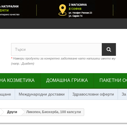
*
Намери продукти за конкретно заболяване като напишеш името му
(напр.: Диабет)
НА КОЗМЕТИКА
ДОМАШНА ГРИЖА
ПАКЕТНИ О
лащане
Международни доставки
Здравословни оферти
За
Други
Ликопен, Биохерба, 100 капсули