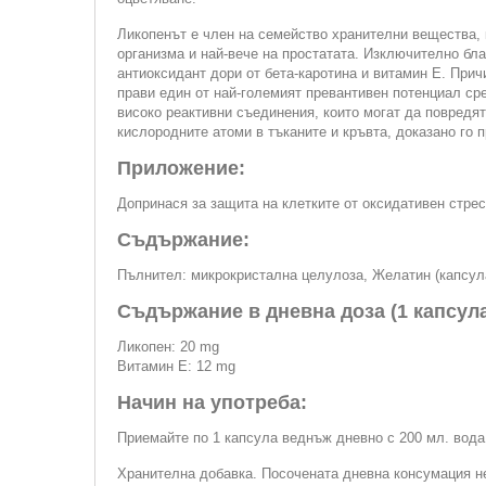
Ликопенът е член на семейство хранителни вещества, 
организма и най-вече на простатата. Изключително бл
антиоксидант дори от бета-каротина и витамин Е. Прич
прави един от най-големият превантивен потенциал ср
високо реактивни съединения, които могат да повредя
кислородните атоми в тъканите и кръвта, доказано го
Приложение:
Допринася за защита на клетките от оксидативен стрес
Съдържание:
Пълнител: микрокристална целулоза, Желатин (капсул
Съдържание в дневна доза (1 капсула
Ликопен: 20 mg
Витамин Е: 12 mg
Начин на употреба:
Приемайте по 1 капсула веднъж дневно с 200 мл. вода
Хранителна добавка. Посочената дневна консумация не