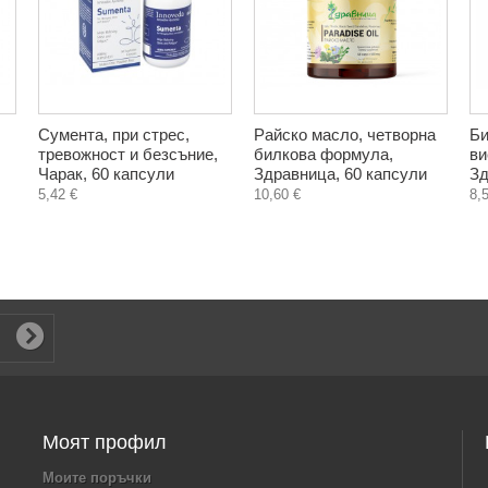
Сумента, при стрес,
Райско масло, четворна
Би
тревожност и безсъние,
билкова формула,
ви
Чарак, 60 капсули
Здравница, 60 капсули
Зд
5,42 €
10,60 €
8,
Моят профил
Моите поръчки