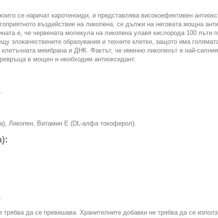
които се наричат каротеноиди, и представлява високоефективен антиок
агоприятното въздействие на ликопена, се дължи на неговата мощна анти
ината е, че червената молекула на ликопена улавя кислорода 100 пъти п
ещу злокачествените образувания и техните клетки, защото има голямат
т клетъчната мембрана и ДНК. Фактът, че именно ликопенът е най-силни
 превръща в мощен и необходим антиоксидант.
.
а), Ликопен, Витамин Е (DL-алфа токоферол).
):
.
 трябва да се превишава. Хранителните добавки не трябва да се използ