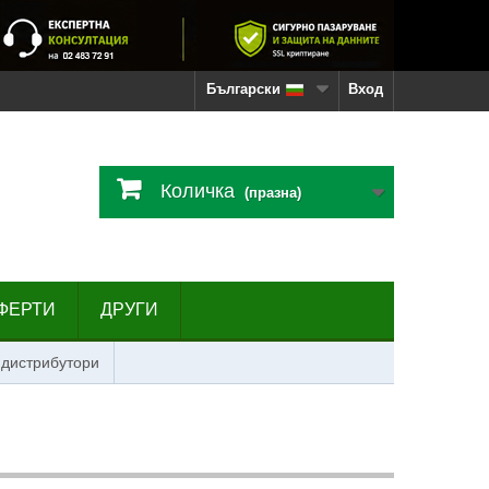
Български
Вход
Количка
(празна)
ФЕРТИ
ДРУГИ
 дистрибутори