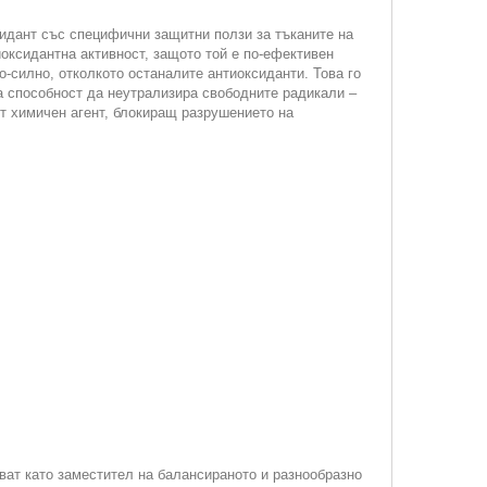
сидант със специфични защитни ползи за тъканите на
оксидантна активност, защото той е по-ефективен
о-силно, отколкото останалите антиоксиданти. Това го
а способност да неутрализира свободните радикали –
ят химичен агент, блокиращ разрушението на
ват като заместител на балансираното и разнообразно