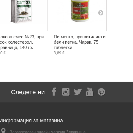
лкова смес №23, при
Пигменто, при витилиго и
Кордицеп
сок холестерол,
бели петна, Чарак, 75
Имуно, су
равница, 140 гр.
таблетки
капсули
50 €
3,89 €
21,00 €
Следете ни
Информация за магазина
Здравословен онлайн магазин Здравница,