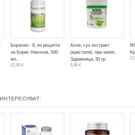
и
Боралин - 8, по рецепти
Алое, сух екстракт
Яб
на Борис Николов, 500
(кристали), при запек,
Кр
2,
мл.
Здравница, 30 гр.
22,50 €
3,90 €
АИНТЕРЕСУВАТ: