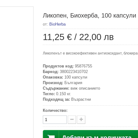
Ликопен, Биохерба, 100 капсули
от:
BioHerba
11,25 €
/
22,00 лв
Ликопенът е високоефективен антиоксидант, блокира
Продуктов код:
95876755
Баркод:
3800223410702
Опаковка:
100 капсули
Произход:
България
Съдържание:
виж описанието
Тегло:
0.150 кг.
Подходящ за:
Възрастни
Количество:
Добави към количката