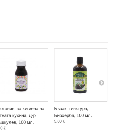
отанин, за хигиена на
Бъзак, тинктура,
Глухарче 
тната кухина, Д-р
Биохерба, 100 мл.
тинктура,
5,80 €
шкулев, 100 мл.
мл.
40 €
4,60 €