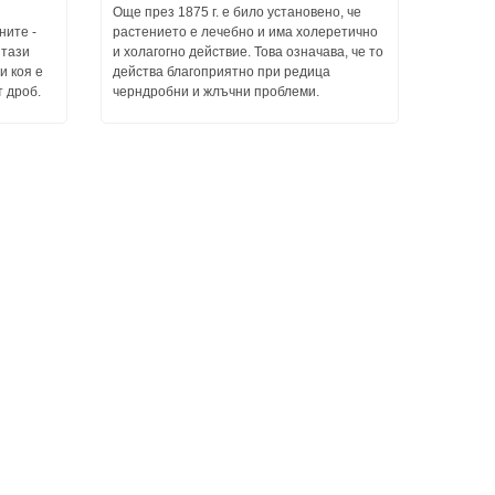
Още през 1875 г. е било установено, че
ните -
растението е лечебно и има холеретично
 тази
и холагогно действие. Това означава, че то
и коя е
действа благоприятно при редица
т дроб.
черндробни и жлъчни проблеми.