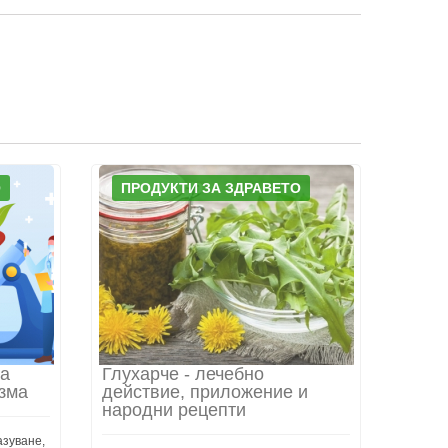
О
ПРОДУКТИ ЗА ЗДРАВЕТО
та
Глухарче - лечебно
зма
действие, приложение и
народни рецепти
азуване,