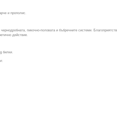
арче и прополис.
а чернодробната, пикочно-половата и бъбречните системи. Благоприятст
ретично действие.
g билки.
т.