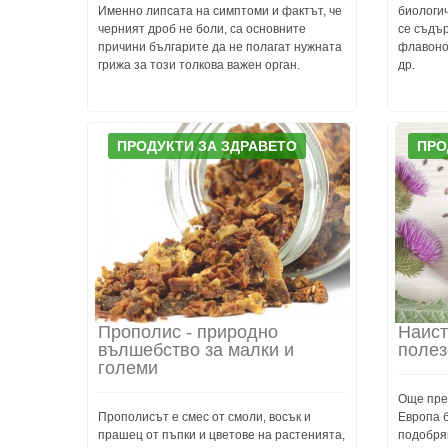
Именно липсата на симптоми и фактът, че
биологич
черният дроб не боли, са основните
се съдъ
причини българите да не полагат нужната
флавоно
грижа за този толкова важен орган.
др.
ПРОДУКТИ ЗА ЗДРАВЕТО
ПРО
Прополис - природно
Наист
вълшебство за малки и
полез
големи
Още през
Прополисът е смес от смоли, восък и
Европа б
прашец от пъпки и цветове на растенията,
подобря