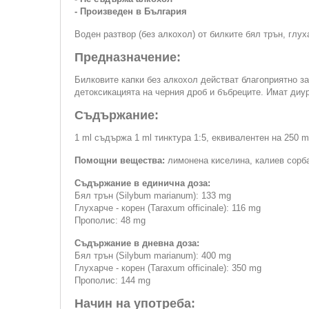
- Произведен в България
Воден разтвор (без алкохол) от билките бял трън, глух
Предназначение:
Билковите капки без алкохол действат благоприятно з
детоксикацията на черния дроб и бъбреците. Имат диу
Съдържание:
1 ml съдържа 1 ml тинктура 1:5, еквивалентен на 250 m
Помощни вещества:
лимонена киселина, калиев сорба
Съдържание в единична доза:
Бял трън (Silybum marianum): 133 mg
Глухарче - корен (Taraxum officinale): 116 mg
Прополис: 48 mg
Съдържание в дневна доза:
Бял трън (Silybum marianum): 400 mg
Глухарче - корен (Taraxum officinale): 350 mg
Прополис: 144 mg
Начин на употреба: