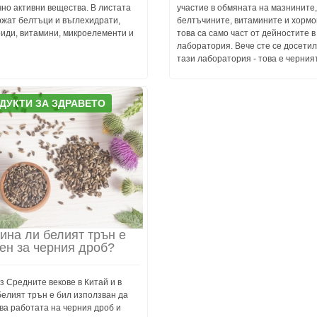
но активни вещества. В листата
участие в обмяната на мазнините,
ржат белтъци и въглехидрати,
белтъчините, витамините и хормо
иди, витамини, микроелементи и
това са само част от дейностите в
лаборатория. Вече сте се досетил
тази лаборатория - това е черния
ДУКТИ ЗА ЗДРАВЕТО
ина ли белият трън е
ен за черния дроб?
 Средните векове в Китай и в
елият трън е бил използван да
ва работата на черния дроб и