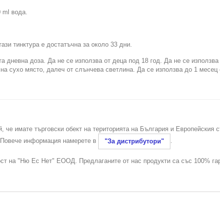
 ml вода.
тази тинктура е достатъчна за около 33 дни.
 дневна доза. Да не се използва от деца под 18 год. Да не се използва
на сухо място, далеч от слънчева светлина. Да се използва до 1 месец
й, че имате търговски обект на територията на България и Европейския 
. Повече информация намерете в
.
"За дистрибутори"
ост на "Ню Ес Нет" ЕООД. Предлаганите от нас продукти са със 100% га