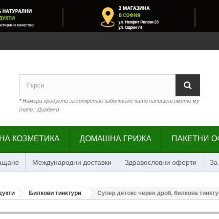
*
Намери продукти за конкретно заболяване като напишеш името му
(напр.: Диабет)
НА КОЗМЕТИКА
ДОМАШНА ГРИЖА
ПАКЕТНИ О
лащане
Международни доставки
Здравословни оферти
За
дукти
Билкови тинктури
Супер детокс черен дроб, билкова тинкту