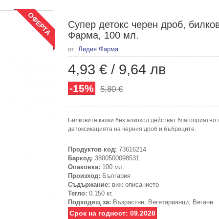
ОФЕРТА
Супер детокс черен дроб, билко
Фарма, 100 мл.
от:
Лидия Фарма
4,93 €
/
9,64 лв
-15%
5,80 €
Билковите капки без алкохол действат благоприятно
детоксикацията на черния дроб и бъбреците.
Продуктов код:
73616214
Баркод:
3800500098531
Опаковка:
100 мл.
Произход:
България
Съдържание:
виж описанието
Тегло:
0.150 кг.
Подходящ за:
Възрастни, Вегетарианци, Вегани
Срок на годност: 09.2028