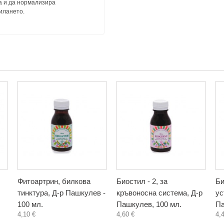
а и да нормализира
илането.
Фитоартрин, билкова
Биостил - 2, за
Би
тинктура, Д-р Пашкулев -
кръвоносна система, Д-р
ус
100 мл.
Пашкулев, 100 мл.
Па
4,10 €
4,60 €
4,