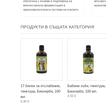
обогатена с ензими и подложена на
жлъчкат
млечно-кисела ферментация в
храносм
храносмилателната система на пчелите.
ПРОДУКТИ В СЪЩАТА КАТЕГОРИЯ
17 билки за отслабване,
Бабини зъби, тинктура,
тинктура, Биохерба, 100
Биохерба, 100 мл.
4,50 €
мл.
8,40 €