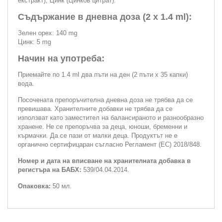
екстракт), Цинк (Цинков цитрат).
Съдържание в дневна доза (2 х 1.4 ml):
Зелен орех: 140 mg
Цинк: 5 mg
Начин на употреба:
Приемайте по 1.4 ml два пъти на ден (2 пъти х 35 капки)
вода.
Посочената препоръчителна дневна доза не трябва да се
превишава. Хранителните добавки не трябва да се
използват като заместител на балансираното и разнообразно
хранене. Не се препоръчва за деца, юноши, бременни и
кърмачки. Да се пази от малки деца. Продуктът не е
органично сертифицаран съгласно Регламент (ЕС) 2018/848.
Номер и дата на вписване на хранителната добавка в
регистъра на БАБХ:
539/04.04.2014.
Опаковка:
50 мл.