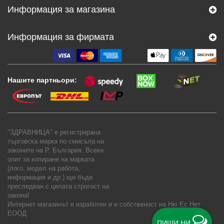
Информация за магазина
Информация за фирмата
Нашите партньори:
"ЗДРАВНИЦА" е регистрирана
търговска марка по смисъла на
законите на Р. България. Всеки
опит за копиране на марката
(лого, модел на работа,
информация и др.) ще бъде
преследван с цялата строгост на
закона!
Интернет магазинът е изработен и е собственост на
Ню Ес Нет
ЕООД
ПИШИ НИ