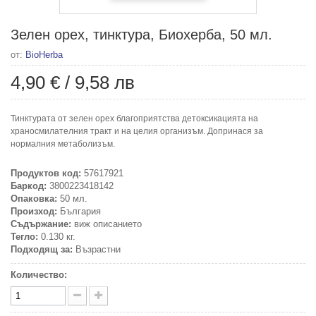
Зелен орех, тинктура, Биохерба, 50 мл.
от:
BioHerba
4,90 €
/
9,58 лв
Тинктурата от зелен орех благоприятства детоксикацията на
храносмилателния тракт и на целия организъм. Допринася за
нормалния метаболизъм.
Продуктов код:
57617921
Баркод:
3800223418142
Опаковка:
50 мл.
Произход:
България
Съдържание:
виж описанието
Тегло:
0.130 кг.
Подходящ за:
Възрастни
Количество: