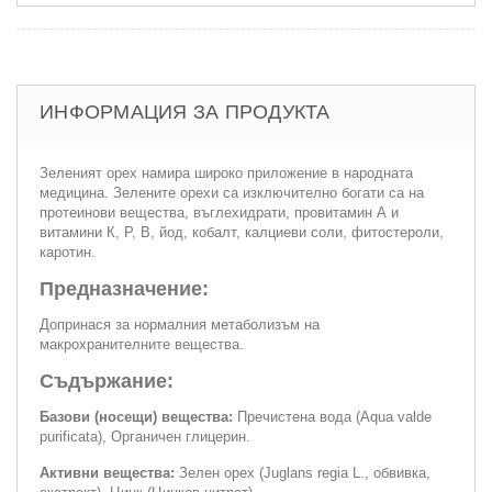
ИНФОРМАЦИЯ ЗА ПРОДУКТА
Зеленият орех намира широко приложение в народната
медицина. Зелените орехи са изключително богати са на
протеинови вещества, въглехидрати, провитамин А и
витамини К, Р, В, йод, кобалт, калциеви соли, фитостероли,
каротин.
Предназначение:
Допринася за нормалния метаболизъм на
макрохранителните вещества.
Съдържание:
Базови (носещи) вещества:
Пречистена вода (Aqua valde
purificata), Органичен глицерин.
Активни вещества:
Зелен орех (Juglans regia L., обвивка,