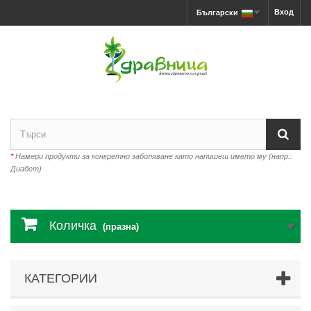
Вход
Български
*
Намери продукти за конкретно заболяване като напишеш името му (напр.:
Диабет)
Количка
(празна)
КАТЕГОРИИ