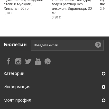
стави и мускули,
воден разтвор без
паста
Хималая, 50 гр.
алкохол, Здравница, 30
2,70 €
мл.
5,10 €
3,90 €
Бюлетин
Категории
Информация
Моят профил