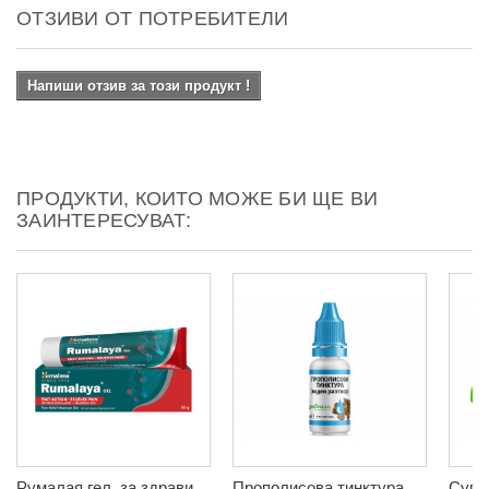
ОТЗИВИ ОТ ПОТРЕБИТЕЛИ
Напиши отзив за този продукт !
ПРОДУКТИ, КОИТО МОЖЕ БИ ЩЕ ВИ
ЗАИНТЕРЕСУВАТ:
Румалая гел, за здрави
Прополисова тинктура,
Супи