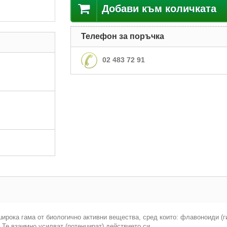
Добави към количката
Телефон за поръчка
02 483 72 91
ирока гама от биологично активни вещества, сред които: флавоноиди (ги
. Те взаимно усилват (потенцират) действието си.