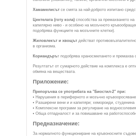
Хамамелисът
се смята за най-доброто изпитано сред
Центелата (готу кола)
способства за премахването на 
капилярно ниво - и особено на мозъчното кръвообращен
подобрява функциите на мозъчните клетки).
Жиловлекът и хвощът
действат противовъзпалително 
в организма.
Кориандъръ
т подобрява храносмилането и премахва с
Резултатът от сумарното действие на комплекса е опт
обмяна на веществата.
Приложение:
Препоръчва се употребата на "Биостил-2" при:
• Нарушения в периферното и мозъчно кръвооросяване
• Разширени вени и и капиляри; хемороиди, студенина 
• Комплексни програми за регулиране на водносолевия
• Обща отпадналост и за повишаване на работоспособн
Предназначение:
За нормалното функциониране на кръвоносните съдове 