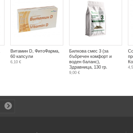
Витамин D, ФитоФарма,
Билкова смес 3 (за
Со
60 капсули
бъбречен комфорт и
пр
воден баланс),
Ко
6,10 €
Здравница, 130 гр.
4,
9,00 €