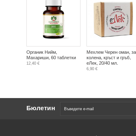
Органик Нийм,
Мехлем Черен оман, за
Махариши, 60 таблетки
колена, кръст и гръб,
еЛек, 20/40 мл.
12,40 €
6,90 €
Бюлетин