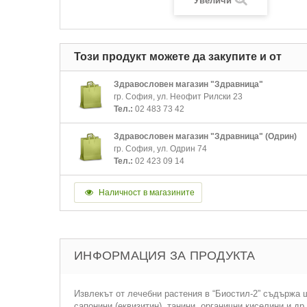
Увеличи
Този продукт можете да закупите и от
Здравословен магазин "Здравница"
гр. София, ул. Неофит Рилски 23
Тел.:
02 483 73 42
Здравословен магазин "Здравница" (Одрин)
гр. София, ул. Одрин 74
Тел.:
02 423 09 14
Наличност в магазините
ИНФОРМАЦИЯ ЗА ПРОДУКТА
Извлекът от лечебни растения в “Биостил-2” съдържа ш
сапонини (еквизитин), танини, органични киселини и др