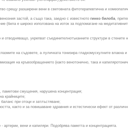
ство срещу разширени вени в световната фитотерапевтична и хомеопатич
венозния застой, а също така, заедно с известното
гинко билоба
, прит
ие (била е широко използвана на изток за подпомагане на медитативните
и отводняващо, укрепват съединителнотъканните структури в стените на
пазмите на съдовете, а луличката тонизира гладкомускулните влакна и
имизация на кръвообращението (както венотонично, така и капиляротонич
, паметови смущения, нарушена концентрация;
на крайниците;
 баланс при отоци и затлъстяване;
остта, както и за повишаване здравния и естестически ефект от различ
- артерии, вени и капиляри. Подобрява паметта и концентрацията.