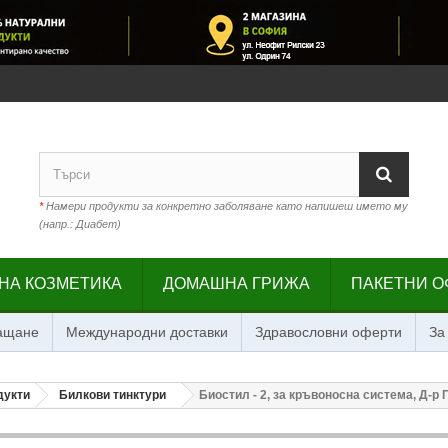
*
Намери продукти за конкретно заболяване като напишеш името му
(напр.: Диабет)
НА КОЗМЕТИКА
ДОМАШНА ГРИЖА
ПАКЕТНИ О
лащане
Международни доставки
Здравословни оферти
За
дукти
Билкови тинктури
Биостил - 2, за кръвоносна система, Д-р 