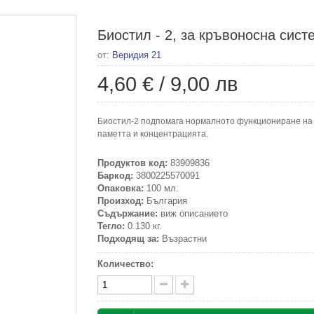
Биостил - 2, за кръвоносна сист
от:
Веридия 21
4,60 €
/
9,00 лв
Биостил-2 подпомага нормалното функциониране на к
паметта и концентрацията.
Продуктов код:
83909836
Баркод:
3800225570091
Опаковка:
100 мл.
Произход:
България
Съдържание:
виж описанието
Тегло:
0.130 кг.
Подходящ за:
Възрастни
Количество: