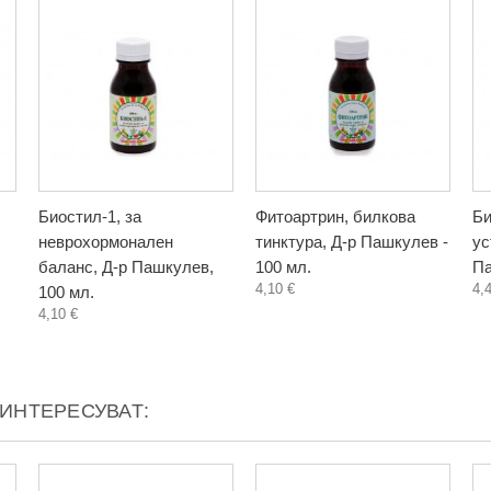
Биостил-1, за
Фитоартрин, билкова
Би
неврохормонален
тинктура, Д-р Пашкулев -
ус
баланс, Д-р Пашкулев,
100 мл.
Па
4,10 €
4,
100 мл.
4,10 €
АИНТЕРЕСУВАТ: