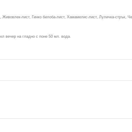
 Живовлек-лист, Гинко билоба-лист, Хамамелис-лист, Луличка-стрък, Че
 вкл вечер на гладно с поне 50 мл. вода.