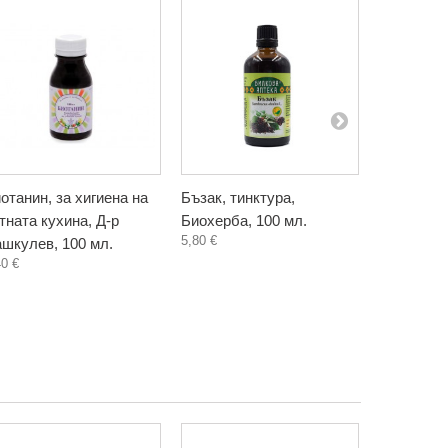
отанин, за хигиена на
Бъзак, тинктура,
Глухарче 
тната кухина, Д-р
Биохерба, 100 мл.
тинктура,
5,80 €
шкулев, 100 мл.
мл.
40 €
4,60 €