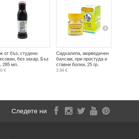
к от бъз, студено
Сидхалепа, аюрведичен
Борови вр
есован, без захар, Бъз
балсам, при простуда и
чай, ЕкоТе
, 285 мл.
ставни болки, 25 гр.
1,70 €
50 €
3,94 €
Следете ни