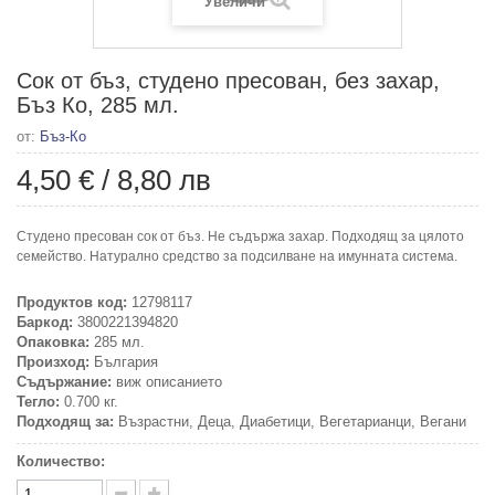
Увеличи
Сок от бъз, студено пресован, без захар,
Бъз Ко, 285 мл.
от:
Бъз-Ко
4,50 €
/
8,80 лв
Студено пресован сок от бъз. Не съдържа захар. Подходящ за цялото
семейство. Натурално средство за подсилване на имунната система.
Продуктов код:
12798117
Баркод:
3800221394820
Опаковка:
285 мл.
Произход:
България
Съдържание:
виж описанието
Тегло:
0.700 кг.
Подходящ за:
Възрастни, Деца, Диабетици, Вегетарианци, Вегани
Количество: