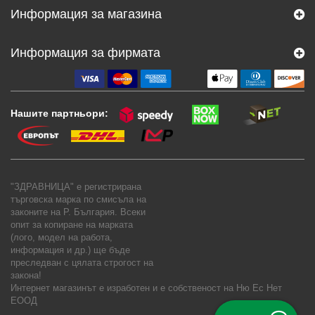
Информация за магазина
Информация за фирмата
Нашите партньори:
"ЗДРАВНИЦА" е регистрирана
търговска марка по смисъла на
законите на Р. България. Всеки
опит за копиране на марката
(лого, модел на работа,
информация и др.) ще бъде
преследван с цялата строгост на
закона!
Интернет магазинът е изработен и е собственост на
Ню Ес Нет
ЕООД