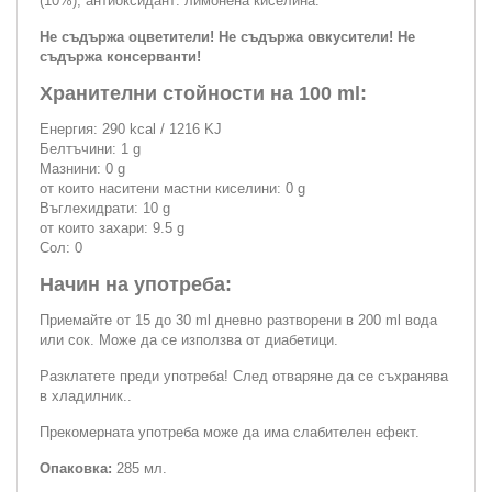
(10%), антиоксидант: лимонена киселина.
Не съдържа оцветители! Не съдържа овкусители! Не
съдържа консерванти!
Хранителни стойности на 100 ml:
Енергия: 290 kcal / 1216 KJ
Белтъчини: 1 g
Мазнини: 0 g
от които наситени мастни киселини: 0 g
Въглехидрати: 10 g
от които захари: 9.5 g
Сол: 0
Начин на употреба:
Приемайте от 15 до 30 ml дневно разтворени в 200 ml вода
или сок. Може да се използва от диабетици.
Разклатете преди употреба! След отваряне да се съхранява
в хладилник..
Прекомерната употреба може да има слабителен ефект.
Опаковка:
285 мл.