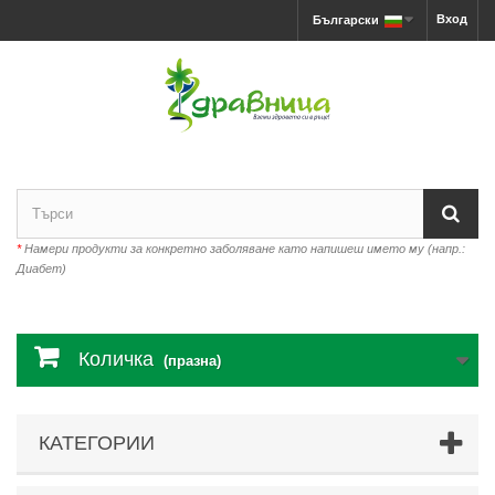
Вход
Български
*
Намери продукти за конкретно заболяване като напишеш името му (напр.:
Диабет)
Количка
(празна)
КАТЕГОРИИ