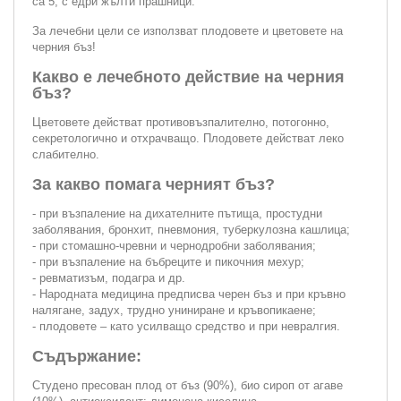
са 5, с едри жълти прашници.
За лечебни цели се използват плодовете и цветовете на
черния бъз!
Какво е лечебното действие на черния
бъз?
Цветовете действат противовъзпалително, потогонно,
секретологично и отхрачващо. Плодовете действат леко
слабително.
За какво помага черният бъз?
- при възпаление на дихателните пътища, простудни
заболявания, бронхит, пневмония, туберкулозна кашлица;
- при стомашно-чревни и чернодробни заболявания;
- при възпаление на бъбреците и пикочния мехур;
- ревматизъм, подагра и др.
- Народната медицина предписва черен бъз и при кръвно
налягане, задух, трудно униниране и кръвопикаене;
- плодовете – като усилващо средство и при невралгия.
Съдържание:
Студено пресован плод от бъз (90%), био сироп от агаве