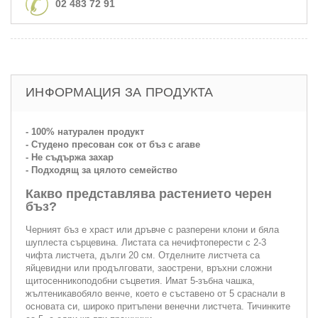
02 483 72 91
ИНФОРМАЦИЯ ЗА ПРОДУКТА
- 100% натурален продукт
- Студено пресован сок от бъз с агаве
- Не съдържа захар
- Подходящ за цялото семейство
Какво представлява растението черен
бъз?
Черният бъз е храст или дръвче с разперени клони и бяла
шуплеста сърцевина. Листата са нечифтоперести с 2-3
чифта листчета, дълги 20 см. Отделните листчета са
яйцевидни или продълговати, заострени, връхни сложни
щитосенникоподобни съцветия. Имат 5-зъбна чашка,
жълтеникавобяло венче, което е съставено от 5 сраснали в
основата си, широко притъпени венечни листчета. Тичинките