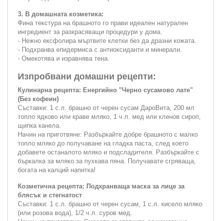
3. В домашната козметика:
Фина текстура на брашното го прави идеален натурален
ингредиент за разкрасяващи процедури у дома.
- Нежно ексфолира мъртвите клетки без да дразни кожата.
- Подхранва епидермиса с антиоксиданти и минерали.
- Омекотява и изравнява тена.
Изпробвани домашни рецепти:
Кулинарна рецепта: Енергийно "Черно сусамово лате"
(Без кофеин)
Съставки:
1 с.л. брашно от черен сусам ДароВита, 200 мл
топло ядково или краве мляко, 1 ч.л. мед или кленов сироп,
щипка канела.
Начин на приготвяне:
Разбъркайте добре брашното с малко
топло мляко до получаване на гладка паста, след което
добавете останалото мляко и подсладителя. Разбъркайте с
бъркалка за мляко за пухкава пяна. Получавате сгряваща,
богата на калций напитка!
Козметична рецепта: Подхранваща маска за лице за
блясък и стегнатост
Съставки:
1 с.л. брашно от черен сусам, 1 с.л. кисело мляко
(или розова вода), 1/2 ч.л. суров мед.