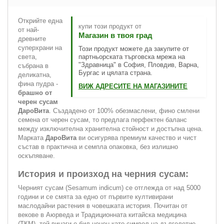
Открийте една
купи този продукт от
от най-
Магазин в твоя град
древните
суперхрани на
Този продукт можете да закупите от
света,
партньорската търговска мрежа на
"Здравница" в София, Пловдив, Варна,
събрана в
Бургас и цялата страна.
деликатна,
фина пудра -
ВИЖ АДРЕСИТЕ НА МАГАЗИНИТЕ
брашно от
черен сусам
ДароВита
. Създадено от 100% обезмаслени, фино смлени
семена от черен сусам, то предлага перфектен баланс
между изключителна хранителна стойност и достъпна цена.
Марката
ДароВита
ви осигурява премиум качество и чист
състав в практична и семпла опаковка, без излишно
оскъпяване.
История и произход на черния сусам:
Черният сусам (
Sesamum indicum
) се отглежда от над 5000
години и се смята за едно от първите култивирани
маслодайни растения в човешката история. Почитан от
векове в Аюрведа и Традиционната китайска медицина
(ТКМ), той винаги е бил ценен като символ на дълголетие,