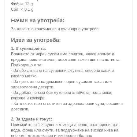
Фибри: 12 g
Сол: < 0.1 g
Начин на употреба:
За директна консумация и кулинарна употреба:
Идеи за употреба:
1. В кулинарията:
Брашното от черен сусам има приятен, ядков аромат и
придава привлекателен, екзотичен тъмен цвят на ястията.
Подходящо е за:
- За обогатяване на сутрешни смутита, овесени каши и
кисело мляко.
- За приготвяне на домашен черен сусамов тахан или
здравословни десерти.
- За добавяне към безглутенови хлебчета, палачинки,
кексове и крекери.
- Като естествен сгъстител за здравословни супи, сосове и
дресинзи.
2. За здраве и тонус:
Приемайте по 1-2 супени лъжици дневно, разтворени във
вода, фреш или смути, за поддържане на високи нива на
енергия, детоксикация и минерален баланс.