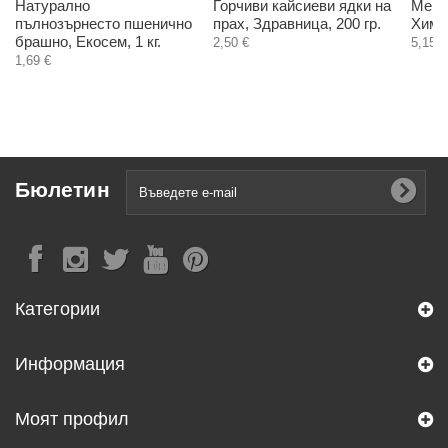
Натурално
Горчиви кайсиеви ядки на
Мено
пълнозърнесто пшенично
прах, Здравница, 200 гр.
Хима
брашно, Екосем, 1 кг.
2,50 €
5,15 €
1,69 €
Бюлетин
Категории
Информация
Моят профил