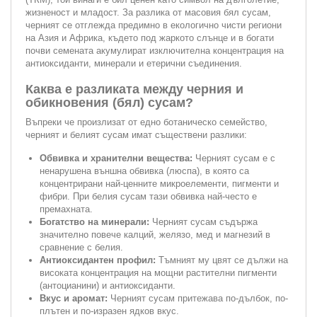
жизненост и младост. За разлика от масовия бял сусам,
черният се отглежда предимно в екологично чисти региони
на Азия и Африка, където под жаркото слънце и в богати
почви семената акумулират изключителна концентрация на
антиоксиданти, минерали и етерични съединения.
Каква е разликата между черния и
обикновения (бял) сусам?
Въпреки че произлизат от едно ботаническо семейство,
черният и белият сусам имат съществени разлики:
Обвивка и хранителни вещества:
Черният сусам е с
ненарушена външна обвивка (люспа), в която са
концентрирани най-ценните микроелементи, пигменти и
фибри. При белия сусам тази обвивка най-често е
премахната.
Богатство на минерали:
Черният сусам съдържа
значително повече калций, желязо, мед и магнезий в
сравнение с белия.
Антиоксидантен профил:
Тъмният му цвят се дължи на
високата концентрация на мощни растителни пигменти
(антоцианини) и антиоксиданти.
Вкус и аромат:
Черният сусам притежава по-дълбок, по-
плътен и по-изразен ядков вкус.