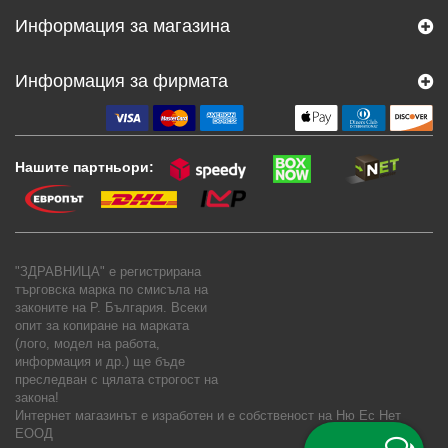
Информация за магазина
Информация за фирмата
Нашите партньори:
"ЗДРАВНИЦА" е регистрирана
търговска марка по смисъла на
законите на Р. България. Всеки
опит за копиране на марката
(лого, модел на работа,
информация и др.) ще бъде
преследван с цялата строгост на
закона!
Интернет магазинът е изработен и е собственост на
Ню Ес Нет
ЕООД