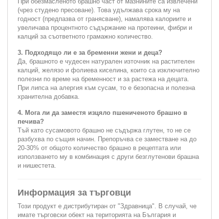
При обезмасленото брашно част от мазнините са извлечени
(чрез студено пресоване). Това удължава срока му на
годност (предпазва от гранясване), намалява калориите и
увеличава процентното съдържание на протеини, фибри и
калций за съответното грамажно количество.
3. Подходящо ли е за бременни жени и деца?
Да, брашното е чудесен натурален източник на растителен
калций, желязо и фолиева киселина, които са изключително
полезни по време на бременност и за растежа на децата.
При липса на алергия към сусам, то е безопасна и полезна
хранителна добавка.
4. Мога ли да заместя изцяло пшениченото брашно в
печива?
Тъй като сусамовото брашно не съдържа глутен, то не се
разбухва по същия начин. Препоръчва се заместване на до
20-30% от общото количество брашно в рецептата или
използването му в комбинация с други безглутенови брашна
и нишестета.
Информация за търговци
Този продукт е дистрибутиран от "Здравница". В случай, че
имате търговски обект на територията на България и