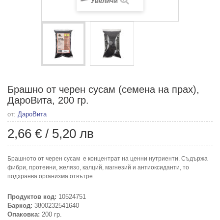
Увеличи
Брашно от черен сусам (семена на прах),
ДароВита, 200 гр.
от:
ДароВита
2,66 €
/
5,20 лв
Брашното от черен сусам е концентрат на ценни нутриенти. Съдържа
фибри, протеини, желязо, калций, магнезий и антиоксиданти, то
подхранва организма отвътре.
Продуктов код:
10524751
Баркод:
3800232541640
Опаковка:
200 гр.