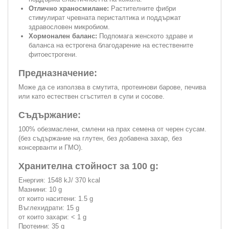
Отлично храносмилане:
Растителните фибри
стимулират чревната перисталтика и поддържат
здравословен микробиом.
Хормонален баланс:
Подпомага женското здраве и
баланса на естрогена благодарение на естествените
фитоестрогени.
Предназначение:
Може да се използва в смутита, протеинови барове, печива
или като естествен сгъстител в супи и сосове.
Съдържание:
100% обезмаслени, смлени на прах семена от черен сусам.
(без съдържание на глутен, без добавена захар, без
консерванти и ГМО).
Хранителна стойност за 100 g:
Енергия: 1548 kJ/ 370 kcal
Мазнини: 10 g
от които наситени: 1.5 g
Въглехидрати: 15 g
от които захари: < 1 g
Протеини: 35 g