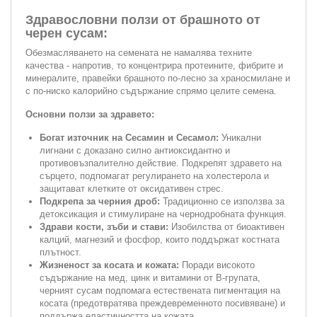
Здравословни ползи от брашното от
черен сусам:
Обезмасляването на семената не намалява техните
качества - напротив, то концентрира протеините, фибрите и
минералите, правейки брашното по-лесно за храносмилане и
с по-ниско калорийно съдържание спрямо целите семена.
Основни ползи за здравето:
Богат източник на Сесамин и Сесамол:
Уникални
лигнани с доказано силно антиоксидантно и
противовъзпалително действие. Подкрепят здравето на
сърцето, подпомагат регулирането на холестерола и
защитават клетките от оксидативен стрес.
Подкрепа за черния дроб:
Традиционно се използва за
детоксикация и стимулиране на чернодробната функция.
Здрави кости, зъби и стави:
Изобилства от биоактивен
калций, магнезий и фосфор, които поддържат костната
плътност.
Жизненост за косата и кожата:
Поради високото
съдържание на мед, цинк и витамини от B-групата,
черният сусам подпомага естествената пигментация на
косата (предотвратява преждевременното посивяване) и
поддържа еластичността на кожата.