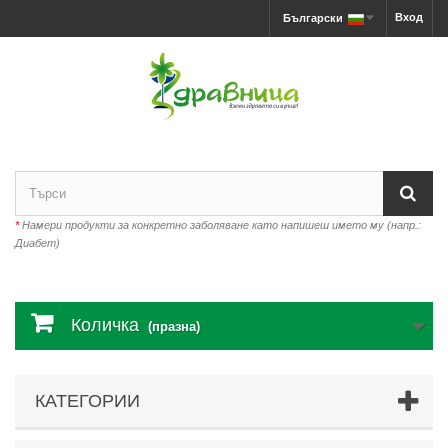
Вход
Български
*
Намери продукти за конкретно заболяване като напишеш името му (напр.:
Диабет)
Количка
(празна)
КАТЕГОРИИ