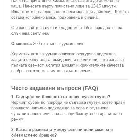
Начин на приготвяне:
Смесете съставките до хомогенна
каша. Нанесете върху почистено лице за 12-15 минути.
Изплакнете с хладка вода с леки масажни движения. Кожата
остава копринено мека, подхранена и сияйна.
Съхранявайте на сухо и хладно място без пряк достъп на
слънчева светлина.
Опаковка:
200 гр. във вакуумен плик.
Херметичната вакуумна опаковка осигурява надеждна
защита срещу влага, оксидация и вредители, като запазва
пълната свежест, богатия аромат и хранителните качества
на брашното за максимално дълго време.
Често задавани въпроси (FAQ)
1. Съдържа ли брашното от черен сусам глутен?
Черният сусам по природа не съдържа глутен, което прави
брашното напълно подходящо за хора с глутенова
чувствителност или за спазващи безглутенов хранителен
режим.
2. Каква е разликата между смлени цели семена и
обезмаслено брашно?