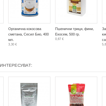
Органична кокосова
Пшенични трици, фини,
За
сметана, Сесил Био, 400
Екосем, 500 гр.
ки
0,87 €
мл.
са
3,30 €
5,
АИНТЕРЕСУВАТ: