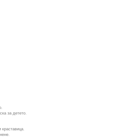
о.
ска за детето.
и краставица.
нене.