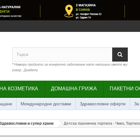
*
Намери продукти за конкретно заболяване като напишеш името му
(напр.: Диабет)
НА КОЗМЕТИКА
ДОМАШНА ГРИЖА
ПАКЕТНИ О
лащане
Международни доставки
Здравословни оферти
За
Здравословни и супер храни
Детска пшенична тортила - Чико, Тортила