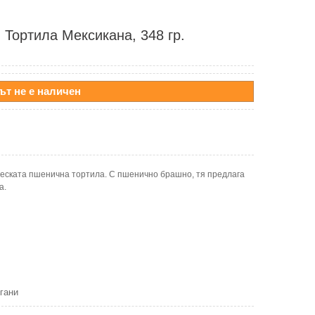
 Тортила Мексикана, 348 гр.
ът не е наличен
ческата пшенична тортила. С пшенично брашно, тя предлага
а.
гани