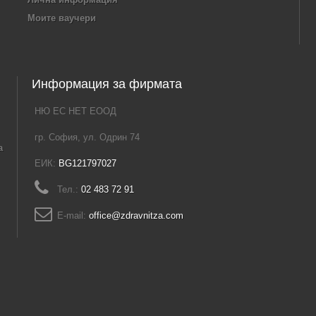
Моите ваучери
Информация за фирмата
НЮ ЕС НЕТ ЕООД
гр. София, ул. Одрин 74
а
ЕИК:
BG121797027
Тел.:
02 483 72 91
E-mail:
office@zdravnitza.com