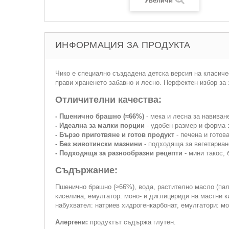
Увеличи
ИНФОРМАЦИЯ ЗА ПРОДУКТА
Чико е специално създадена детска версия на класиче
прави храненето забавно и лесно. Перфектен избор за 
Отличителни качества:
- Пшенично брашно (≈66%)
- мека и лесна за навиван
- Идеална за малки порции
- удобен размер и форма з
- Бързо приготвяне и готов продукт
- печена и готов
- Без животински мазнини
- подходяща за вегетариан
- Подходяща за разнообразни рецепти
- мини такос,
Съдържание:
Пшенично брашно (≈66%), вода, растително масло (пал
киселина, емулгатор: моно- и диглицериди на мастни к
набухвател: натриев хидрогенкарбонат, емулгатори: мо
Алергени:
продуктът съдържа глутен.