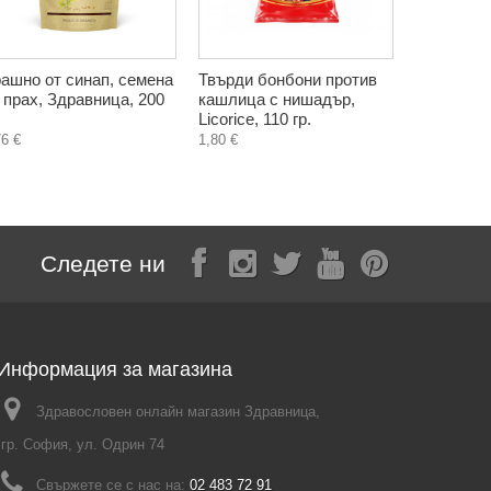
ашно от синап, семена
Твърди бонбони против
БИО Пълн
 прах, Здравница, 200
кашлица с нишадър,
солети с 
Licorice, 110 гр.
Екосем, 60
76 €
1,80 €
1,02 €
Следете ни
Информация за магазина
Здравословен онлайн магазин Здравница,
гр. София, ул. Одрин 74
Свържете се с нас на:
02 483 72 91