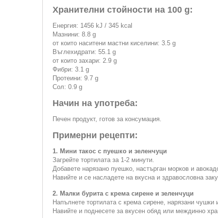
Хранителни стойности на 100 g:
Енергия: 1456 kJ / 345 kcal
Мазнини: 8.8 g
от които наситени мастни киселини: 3.5 g
Въглехидрати: 55.1 g
от които захари: 2.9 g
Фибри: 3.1 g
Протеини: 9.7 g
Сол: 0.9 g
Начин на употреба:
Печен продукт, готов за консумация.
Примерни рецепти:
1. Мини такос с пуешко и зеленчуци
Загрейте тортилата за 1-2 минути.
Добавете нарязано пуешко, настърган морков и авокад
Навийте и се насладете на вкусна и здравословна заку
2. Малки бурита с крема сирене и зеленчуци
Напълнете тортилата с крема сирене, нарязани чушки 
Навийте и поднесете за вкусен обяд или междинно хра