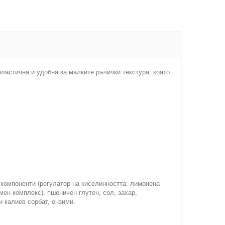
ластична и удобна за малките ръчички текстура, която
 компоненти (регулатор на киселинността: лимонена
мен комплекс), пшеничен глутен, сол, захар,
и калиев сорбат, ензими.