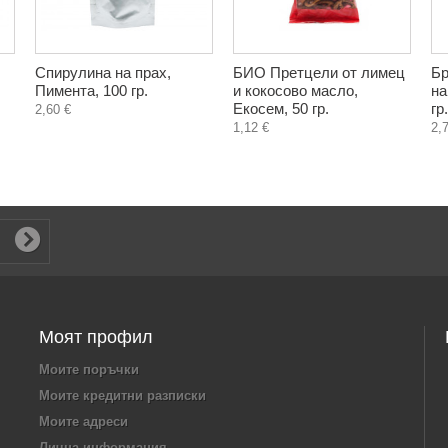
Спирулина на прах,
БИО Претцели от лимец
Бр
Пимента, 100 гр.
и кокосово масло,
на
Екосем, 50 гр.
гр.
2,60 €
1,12 €
2,
Моят профил
Моите поръчки
Моите кредитни разписки
Моите адреси
Лична информация