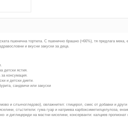
ската пшенична тортила. С пшенично брашно (≈66%), тя предлага мека, е
здравословни и вкусни закуски за деца.
е.
а детски ястия.
а за консумация.
ски и детски диети.
 бурита, сандвичи или закуски
мово и слънчогледово), овлажнител: глицерол, смес от добавки и други
иселини, сгъстители: гума гуар и натриева карбоксиметилцелулоза, ензи
но- и диглицериди на мастни киселини, консерванти: калциев пропионат 