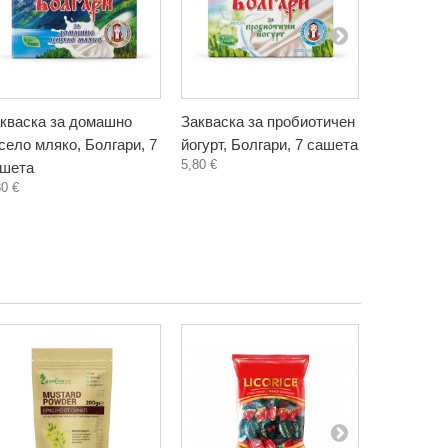
кваска за домашно
Закваска за пробиотичен
Грахов пр
село мляко, Болгари, 7
йогурт, Болгари, 7 сашета
Биониа, 20
5,80 €
4,50 €
шета
80 €