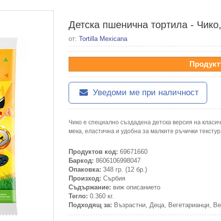
Детска пшенична тортила - Чико,
от:
Tortilla Mexicana
Продукт
Уведоми ме при наличност
Чико е специално създадена детска версия на класи
мека, еластична и удобна за малките ръчички текстур
Продуктов код:
69671660
Баркод:
8606106998047
Опаковка:
348 гр. (12 бр.)
Произход:
Сърбия
Съдържание:
виж описанието
Тегло:
0.360 кг.
Подходящ за:
Възрастни, Деца, Вегетарианци, Ве