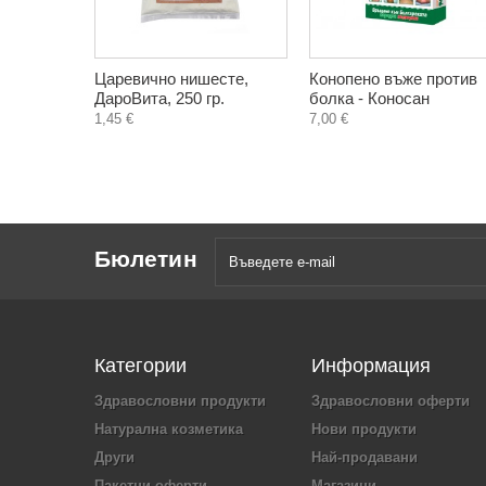
Царевично нишесте,
Конопено въже против
ДароВита, 250 гр.
болка - Коносан
1,45 €
7,00 €
Бюлетин
Категории
Информация
Здравословни продукти
Здравословни оферти
Натурална козметика
Нови продукти
Други
Най-продавани
Пакетни оферти
Магазини