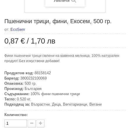
Увеличи
Пшенични трици, фини, Екосем, 500 гр.
от:
EcoSem
0,87 €
/
1,70 лв
Фини пшенични трици смлени на каменна мелница. 100% натурален
продукт! Без изкуствени добавки!
Продуктов код:
88158142
Баркод:
3800232100069
Опаковка:
500 гр.
Произход:
България
Съдържание:
100% фини пшенични трици
Тегло:
0.520 кг.
Подходящ за:
Възрастни, Деца, Вегетарианци, Вегани
Количество: