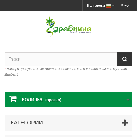
Вход
Български
*
Намери продукти за конкретно заболяване като напишеш името му (напр.:
Диабет)
Количка
(празна)
КАТЕГОРИИ