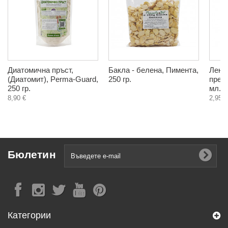
Диатомична пръст,
Бакла - белена, Пимента,
Лене
(Диатомит), Perma-Guard,
250 гр.
пресо
250 гр.
мл.
8,90 €
2,95 €
Бюлетин
Категории