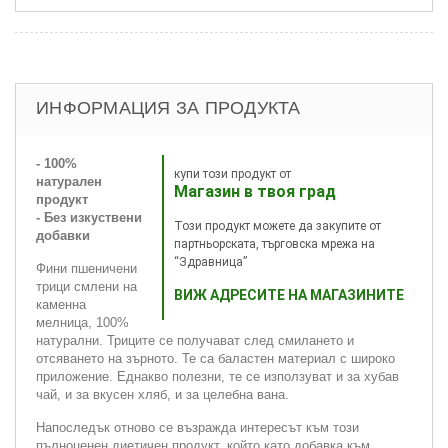
ИНФОРМАЦИЯ ЗА ПРОДУКТА
- 100%
купи този продукт от
натурален
Магазин в твоя град
продукт
- Без изкуствени
Този продукт можете да закупите от
добавки
партньорската, търговска мрежа на
“Здравница”
Фини пшеничени
трици смлени на
ВИЖ АДРЕСИТЕ НА МАГАЗИНИТЕ
каменна
мелница, 100%
натурални. Триците се получават след смилането и
отсяването на зърното. Те са баластен материал с широко
приложение. Еднакво полезни, те се използуват и за хубав
чай, и за вкусен хляб, и за целебна вана.
Напоследък отново се възражда интересът към този
пълноценен диетичен продукт, който като добавка към