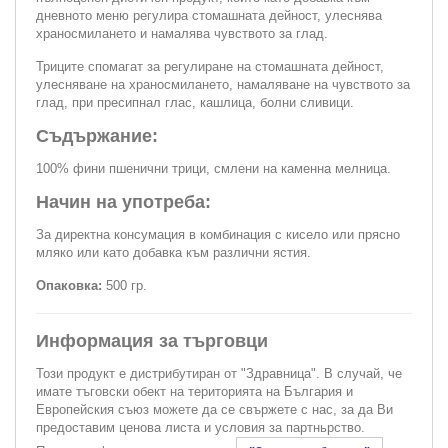
дневното меню регулира стомашната дейност, улеснява
храносмилането и намалява чувството за глад.
Триците спомагат за регулиране на стомашната дейност,
улесняване на храносмилането, намаляване на чувството за
глад, при пресипнал глас, кашлица, болни сливици.
Съдържание:
100% фини пшенични трици, смлени на каменна мелница.
Начин на употреба:
За директна консумация в комбинация с кисело или прясно
мляко или като добавка към различни ястия.
Опаковка:
500 гр.
Информация за търговци
Този продукт е дистрибутиран от "Здравница". В случай, че
имате тъговски обект на територията на България и
Европейския съюз можете да се свържете с нас, за да Ви
предоставим ценова листа и условия за партньрство.