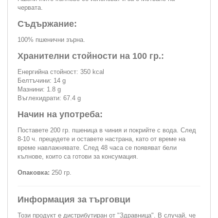
червата.
Съдържание:
100% пшенични зърна.
Хранителни стойности на 100 гр.:
Енергийна стойност: 350 kcal
Белтъчини: 14 g
Мазнини: 1.8 g
Въглехидрати: 67.4 g
Начин на употреба:
Поставете 200 гр. пшеница в чиния и покрийте с вода. След
8-10 ч. прецедете и оставете настрана, като от време на
време навлажнявате. След 48 часа се появяват бели
кълнове, които са готови за консумация.
Опаковка:
250 гр.
Информация за търговци
Този продукт е дистрибутиран от "Здравница". В случай, че