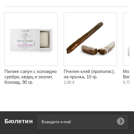
Пилинг сапун с колоидно
Пчелен клей (прополис),
Морс
сребро, кварц и зеолит,
на пръчка, 10 гр.
Веге
Колоид, 90 гр.
2,00 €
6,75 €
Бюлетин