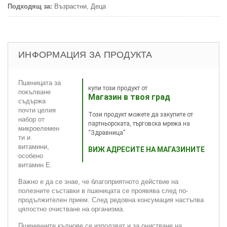
Подходящ за:
Възрастни, Деца
ИНФОРМАЦИЯ ЗА ПРОДУКТА
Пшеницата за
купи този продукт от
покълване
Магазин в твоя град
съдържа
почти целия
Този продукт можете да закупите от
набор от
партньорската, търговска мрежа на
микроелемен
“Здравница”
ти и
витамини,
ВИЖ АДРЕСИТЕ НА МАГАЗИНИТЕ
особено
витамин Е.
Важно е да се знае, че благоприятното действие на
полезните съставки в пшеницата се проявява след по-
продължителен прием. След редовна консумация настъпва
цялостно очистване на организма.
Пшеничните кълнове се използват и за очистване на