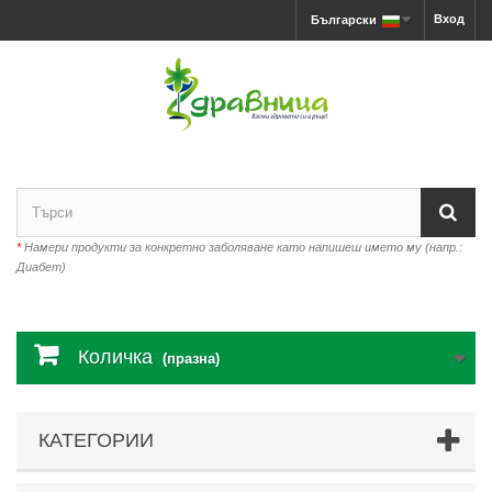
Вход
Български
*
Намери продукти за конкретно заболяване като напишеш името му (напр.:
Диабет)
Количка
(празна)
КАТЕГОРИИ