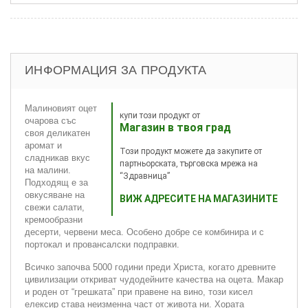
ИНФОРМАЦИЯ ЗА ПРОДУКТА
Малиновият оцет
купи този продукт от
очарова със
Магазин в твоя град
своя деликатен
аромат и
Този продукт можете да закупите от
сладникав вкус
партньорската, търговска мрежа на
на малини.
“Здравница”
Подходящ е за
овкусяване на
ВИЖ АДРЕСИТЕ НА МАГАЗИНИТЕ
свежи салати,
кремообразни
десерти, червени меса. Особено добре се комбинира и с
портокал и провансалски подправки.
Всичко започва 5000 години преди Христа, когато древните
цивилизации откриват чудодейните качества на оцета. Макар
и роден от “грешката” при правене на вино, този кисел
елексир става неизменна част от живота ни. Хората