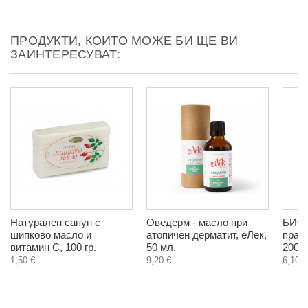
ПРОДУКТИ, КОИТО МОЖЕ БИ ЩЕ ВИ
ЗАИНТЕРЕСУВАТ:
Натурален сапун с
Оведерм - масло при
БИО 
шипково масло и
атопичен дерматит, еЛек,
прах
витамин C, 100 гр.
50 мл.
200 г
1,50 €
9,20 €
6,10 €