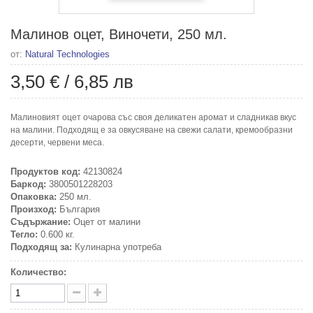
Малинов оцет, Виночети, 250 мл.
от:
Natural Technologies
3,50 €
/
6,85 лв
Малиновият оцет очарова със своя деликатен аромат и сладникав вкус
на малини. Подходящ е за овкусяване на свежи салати, кремообразни
десерти, червени меса.
Продуктов код:
42130824
Баркод:
3800501228203
Опаковка:
250 мл.
Произход:
България
Съдържание:
Оцет от малини
Тегло:
0.600 кг.
Подходящ за:
Кулинарна употреба
Количество: