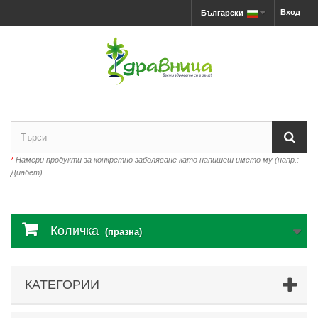
Вход
Български
*
Намери продукти за конкретно заболяване като напишеш името му (напр.:
Диабет)
Количка
(празна)
КАТЕГОРИИ