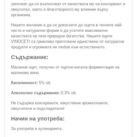
започват да се възползват от качествата му на консервант и
овкусител, както и благотворното му влияние върху
организма.
Нашето желание е да се докоснете до оцета в техните най-
чисти и натурални форми и да усетите максимално
качествата на тези природни богатства. Нашите оцети
VINOCETI са грижливо приготвени единствено от натурални
продукти и огромната ни любов към естественото.
Съдържание:
Малинов оцет, получен от оцетно-кисела ферментация на
малиново вино.
Киселинност:
5% об.
Алкохолно съдържание:
0.3% об.
Не съдържа консерванти, изкуствени ароматизанти,
овкусители и подсладители!
Начин на употреба:
За употреба в кулинарията.