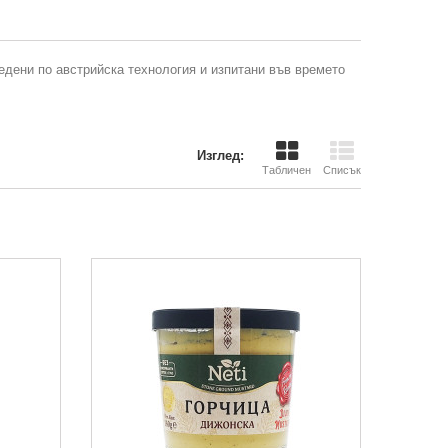
ведени по австрийска технология и изпитани във времето
Изглед:
Табличен
Списък