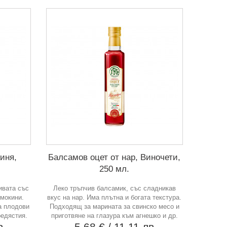
иня,
Балсамов оцет от нар, Виночети,
250 мл.
ивата със
Леко тръпчив балсамик, със сладникав
смокини.
вкус на нар. Има плътна и богата текстура.
а плодови
Подходящ за марината за свинско месо и
редястия.
приготвяне на глазура към агнешко и др.
в
5,68 €
/ 11,11 лв