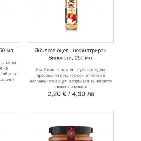
50 мл.
Ябълков оцет - нефилтриран,
Виночети, 250 мл.
със силен
е на
Дълбокият и плътен вкус на студено
. Той може
пресования ябълков сок, от който е
азлични
направен този оцет, допринася за неговата
свежест и мекота.
в
2,20 €
/ 4,30 лв