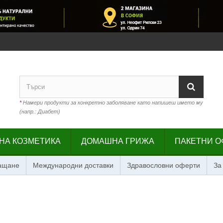
*
Намери продукти за конкретно заболяване като напишеш името му
(напр.: Диабет)
НА КОЗМЕТИКА
ДОМАШНА ГРИЖА
ПАКЕТНИ О
лащане
Международни доставки
Здравословни оферти
За