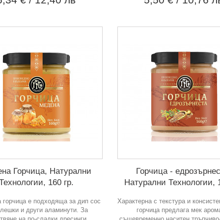
на Горчица, Натурални
Горчица - едрозърнес
Технологии, 160 гр.
Натурални Технологии, 1
 горчица е подходяща за дип сос
Характерна с текстура и консисте
илешки и други аламинути. За
горчица предлага мек аром
твяне на по-сладки дресинги,
същевременно наситен тръпчиво