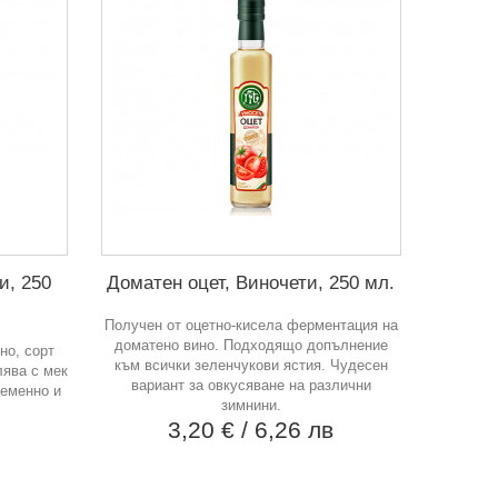
и, 250
Доматен оцет, Виночети, 250 мл.
Получен от оцетно-кисела ферментация на
доматено вино. Подходящо допълнение
но, сорт
към всички зеленчукови ястия. Чудесен
лява с мек
вариант за овкусяване на различни
ременно и
зимнини.
3,20 €
/ 6,26 лв
в