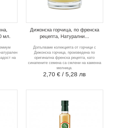
ина,
Дижонска горчица, по френска
0 мл.
рецепта, Натурални...
ремиум
Допълваме колекцията от горчици с
 натурален
Дижонска горчица, произведена по
ладост на
оригинална френска рецепта, като
синапените семена са смлени на каменна
в
мелница.
2,70 €
/ 5,28 лв