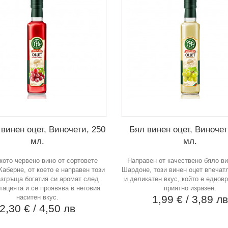
винен оцет, Виночети, 250
Бял винен оцет, Виночет
мл.
мл.
кото червено вино от сортовете
Направен от качествено бяло ви
аберне, от което е направен този
Шардоне, този винен оцет впечат
азгръща богатия си аромат след
и деликатен вкус, който е еднов
ацията и се проявява в неговия
приятно изразен.
наситен вкус.
1,99 €
/ 3,89 л
2,30 €
/ 4,50 лв