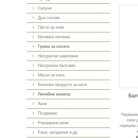
Сапуни
Душ гелове
Пасти за зъби
Интимна хигиена
Грижа за косата
Натурални шампоани
Натурални балсами
Маски за коса
Билкови продукти за коса
Лечебни мазила
Бал
Акне
Псориазис
Черешови
своя 
Разширени вени
черешов ц
Рани, изгаряния и др.