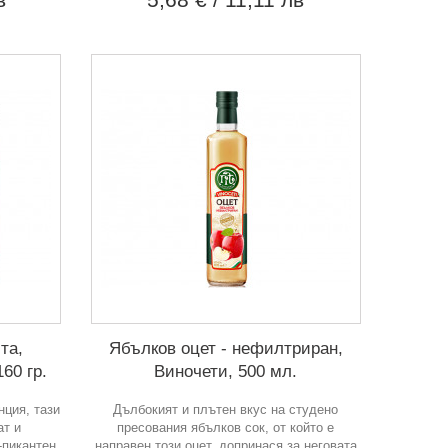
та,
Ябълков оцет - нефилтриран,
60 гр.
Виночети, 500 мл.
нция, тази
Дълбокият и плътен вкус на студено
ат и
пресования ябълков сок, от който е
-пикантен
направен този оцет, допринася за неговата