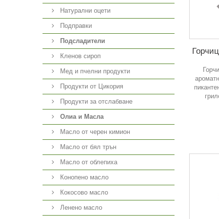
Натурални оцети
Подправки
Подсладители
Горчиц
Кленов сироп
Горч
Мед и пчелни продукти
ароматн
Продукти от Цикория
пиканте
грил
Продукти за отслабване
Олиа и Масла
Масло от черен кимион
Масло от бял трън
Масло от облепиха
Конопено масло
Кокосово масло
Ленено масло