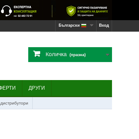
Български
Вход
Количка
(празна)
ФЕРТИ
ДРУГИ
 дистрибутори