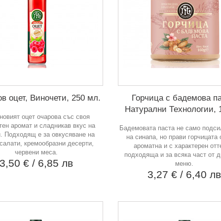
в оцет, Виночети, 250 мл.
Горчица с бадемова па
Натурални Технологии, 1
овият оцет очарова със своя
тен аромат и сладникав вкус на
Бадемовата паста не само подси
. Подходящ е за овкусяване на
на синапа, но прави горчицата 
салати, кремообразни десерти,
ароматна и с характерен отт
червени меса.
подходяща и за всяка част от 
3,50 €
/ 6,85 лв
меню.
3,27 €
/ 6,40 л