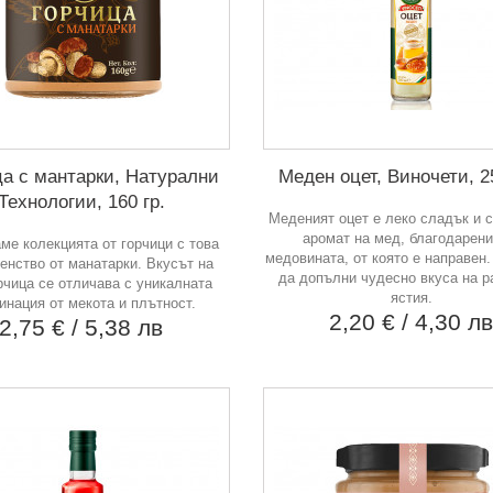
ца с мантарки, Натурални
Меден оцет, Виночети, 2
Технологии, 160 гр.
Меденият оцет е леко сладък и 
аромат на мед, благодарени
ме колекцията от горчици с това
медовината, от която е направен
енство от манатарки. Вкусът на
да допълни чудесно вкуса на р
рчица се отличава с уникалната
ястия.
инация от мекота и плътност.
2,20 €
/ 4,30 л
2,75 €
/ 5,38 лв