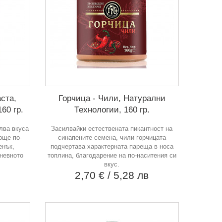
ста,
Горчица - Чили, Натурални
60 гр.
Технологии, 160 гр.
лва вкуса
Засилвайки естествената пикантност на
още по-
синапените семена, чили горчицата
енък,
подчертава характерната пареща в носа
дневното
топлина, благодарение на по-наситения си
вкус.
в
2,70 €
/ 5,28 лв