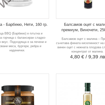
а - Барбекю, Нети, 160 гр.
Балсамов оцет с мал
премиум, Виночети, 25
ица BBQ (Барбекю) е плътна и
а горчица с балансиран сладко-
Балсамов оцет с малина – П
н вкус. Подходяща е за печени и
съчетава фината киселинност на
овани меса, бургери, ребра и
винен оцет с нежната плодова с
наденички.
концентрат от малина.
4,80 €
/ 9,39 л