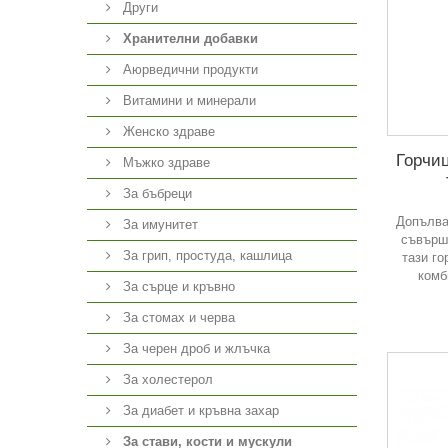
Други
Хранителни добавки
Аюрведични продукти
Витамини и минерали
Женско здраве
Горчи
Мъжко здраве
За бъбреци
Допълва
За имунитет
съвърш
За грип, простуда, кашлица
тази го
комб
За сърце и кръвно
За стомах и черва
За черен дроб и жлъчка
За холестерол
За диабет и кръвна захар
За стави, кости и мускули