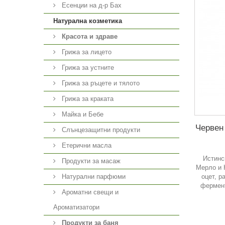
Есенции на д-р Бах
Натурална козметика
Красота и здраве
Грижа за лицето
Грижа за устните
Грижа за ръцете и тялото
Грижа за краката
Майка и Бебе
Червен 
Слънцезащитни продукти
Етерични масла
Истинс
Продукти за масаж
Мерло и К
оцет, р
Натурални парфюми
фермент
Ароматни свещи и
Ароматизатори
Продукти за баня