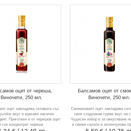
самов оцет от череша,
Балсамов оцет от смок
Виночети, 250 мл.
Виночети, 250 мл.
ят оцет завладява сетивата със
Смокиновият оцет завладява сет
дълбок вкус и красиво наситен
своя сладникав гурме вкус на 
вят. Приготвен е от черешов оцет
Чудесен избор е за овкусяване н
и сок концентрат череша.
и свежи салати и зеленчукови п
6,34 €
/ 12,40 лв
5,50 €
/ 10,76 л