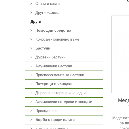
Стави и кости
Други мазила
Други
Помощни средства
Коносан - конопено въже
Бастуни
Дървени бастуни
Алуминиеви бастуни
Приспособления за бастуни
Патерици и канадки
Дървени патерици и канадки
Меде
Алуминиеви патерици и канадки
Проходилки
Медената
Борба с вредителите
за п
приго
Комари и кърлежи