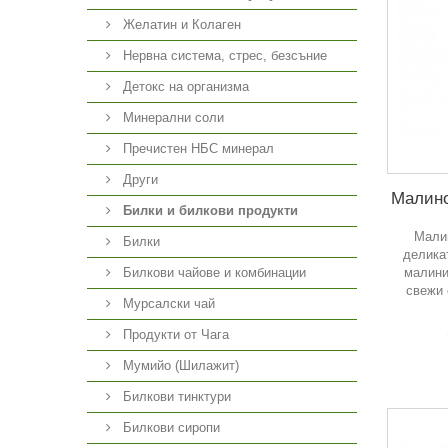
Желатин и Колаген
Нервна система, стрес, безсъние
Детокс на организма
Минерални соли
Пречистен НБС минерал
Други
Малино
Билки и билкови продукти
Малин
Билки
делика
малини
Билкови чайове и комбинации
свежи 
Мурсалски чай
Продукти от Чага
Мумийо (Шилажит)
Билкови тинктури
Билкови сиропи