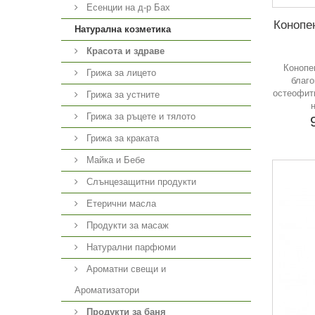
Есенции на д-р Бах
Конопе
Натурална козметика
Красота и здраве
Конопе
Грижа за лицето
благо
остеофити
Грижа за устните
Грижа за ръцете и тялото
Грижа за краката
Майка и Бебе
Слънцезащитни продукти
Етерични масла
Продукти за масаж
Натурални парфюми
Ароматни свещи и
Ароматизатори
Продукти за баня