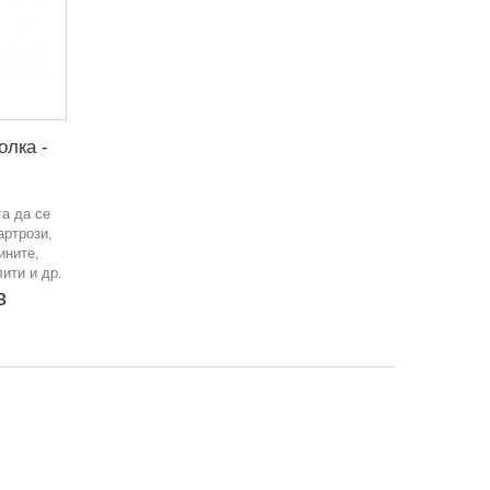
олка -
а да се
артрози,
ините,
ити и др.
в