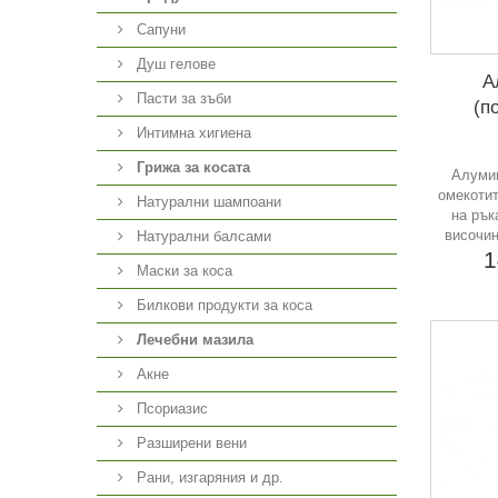
Сапуни
Душ гелове
А
Пасти за зъби
(п
Интимна хигиена
Грижа за косата
Алумин
омекоти
Натурални шампоани
на рък
височин
Натурални балсами
1
Маски за коса
Билкови продукти за коса
Лечебни мазила
Акне
Псориазис
Разширени вени
Рани, изгаряния и др.