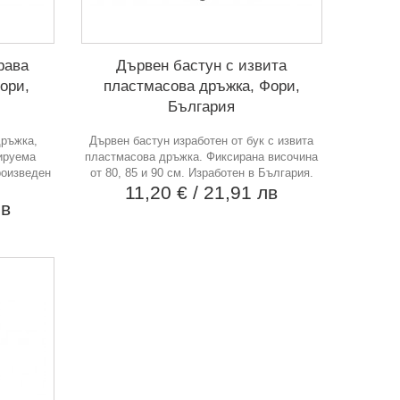
рава
Дървен бастун с извита
ори,
пластмасова дръжка, Фори,
България
дръжка,
Дървен бастун изработен от бук с извита
ируема
пластмасова дръжка. Фиксирана височина
роизведен
от 80, 85 и 90 см. Изработен в България.
11,20 €
/ 21,91 лв
лв