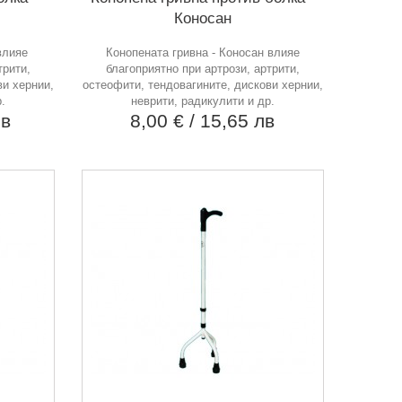
Коносан
влияе
Конопената гривна - Коносан влияе
трити,
благоприятно при артрози, артрити,
ви хернии,
остеофити, тендовагините, дискови хернии,
.
неврити, радикулити и др.
лв
8,00 €
/ 15,65 лв