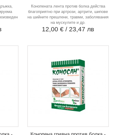
дръжка,
Конопената лента против болка действа
ируема
благоприятно при артрози, артрити, шипове
Произведен
на шийните прешлени, травми, заболявания
на мускулите и др.
в
12,00 €
/ 23,47 лв
олка -
Конопена гривна против болка -