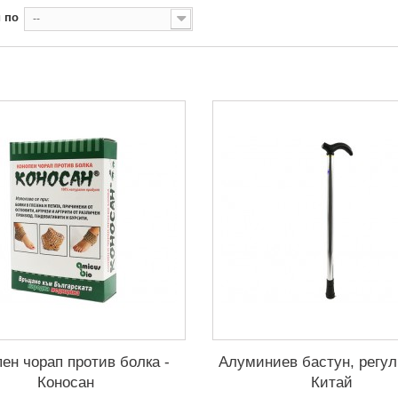
 по
--
ен чорап против болка -
Алуминиев бастун, регу
Коносан
Китай