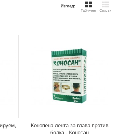
Изглед:
Табличен
Списък
лируем,
Конопена лента за глава против
болка - Коносан