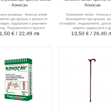
- Коносан
Коносан
ната ръкавица - Коносан влияе
Конопеният колан - Коносан 
риятно при артрози и артрити от
благоприятно при артрози, ар
оиден, подагрозен и реактивен
остеофити, тендовагините, диско
ход. Тендовагинити и бурсити.
неврити, радикулити и др
1,50 €
/ 22,49 лв
13,50 €
/ 26,40 