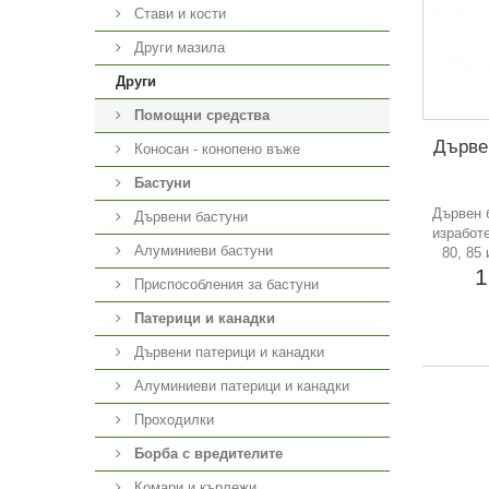
Стави и кости
Други мазила
Други
Помощни средства
Дърве
Коносан - конопено въже
Бастуни
Дървен 
Дървени бастуни
изработе
Алуминиеви бастуни
80, 85
1
Приспособления за бастуни
Патерици и канадки
Дървени патерици и канадки
Алуминиеви патерици и канадки
Проходилки
Борба с вредителите
Комари и кърлежи