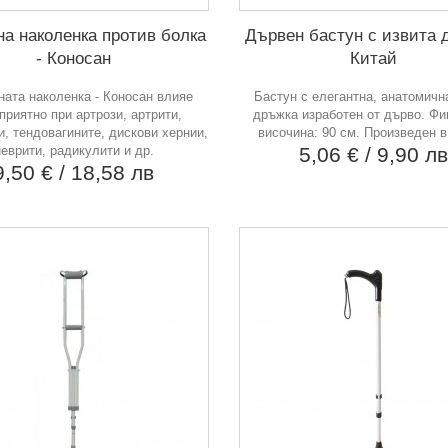
на наколенка против болка
Дървен бастун с извита 
- Коносан
Китай
ната наколенка - Коносан влияе
Бастун с елегантна, анатомичн
приятно при артрози, артрити,
дръжка изработен от дърво. Фи
, тендовагините, дискови хернии,
височина: 90 см. Произведен в
неврити, радикулити и др.
5,06 €
/ 9,90 л
9,50 €
/ 18,58 лв