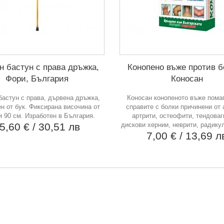
н бастун с права дръжка,
Конопено въже против б
Фори, България
Коносан
бастун с права, дървена дръжка,
Коносан конопеното въже помаг
н от бук. Фиксирана височина от
справите с болки причинени от 
 и 90 см. Изработен в България.
артрити, остеофити, тендоваг
5,60 €
/ 30,51 лв
дискови хернии, неврити, радикул
7,00 €
/ 13,69 л