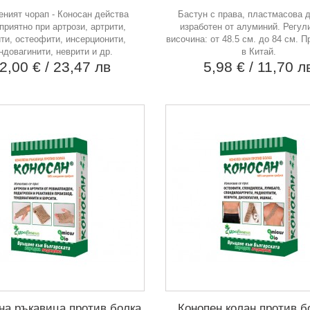
еният чорап - Коносан действа
Бастун с права, пластмасова 
приятно при артрози, артрити,
изработен от алуминий. Регул
ти, остеофити, инсерционити,
височина: от 48.5 см. до 84 см. 
ндовагинити, неврити и др.
в Китай.
2,00 €
/ 23,47 лв
5,98 €
/ 11,70 л
на ръкавица против болка
Конопен колан против б