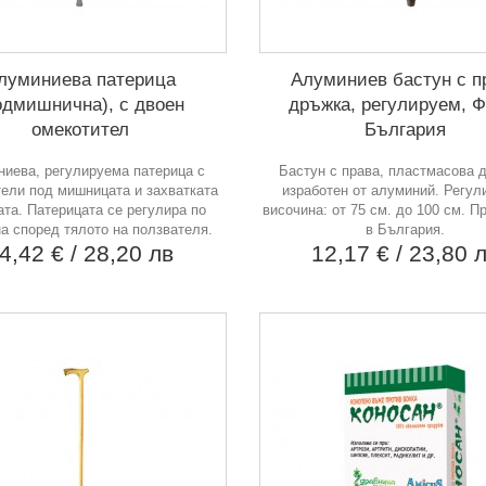
луминиева патерица
Алуминиев бастун с п
одмишнична), с двоен
дръжка, регулируем, Ф
омекотител
България
иева, регулируема патерица с
Бастун с права, пластмасова 
тели под мишницата и захватката
изработен от алуминий. Регул
ата. Патерицата се регулира по
височина: от 75 см. до 100 см. П
а според тялото на ползвателя.
в България.
4,42 €
/ 28,20 лв
12,17 €
/ 23,80 