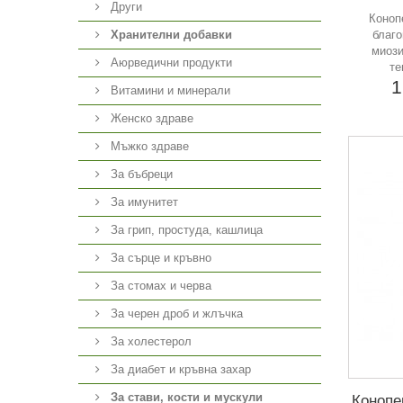
Други
Коноп
благо
Хранителни добавки
миози
Аюрведични продукти
те
1
Витамини и минерали
Женско здраве
Мъжко здраве
За бъбреци
За имунитет
За грип, простуда, кашлица
За сърце и кръвно
За стомах и черва
За черен дроб и жлъчка
За холестерол
За диабет и кръвна захар
За стави, кости и мускули
Конопе