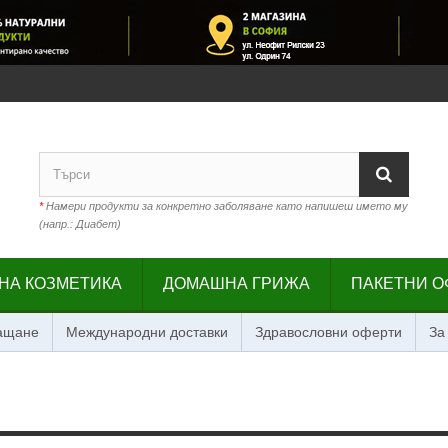
*
Намери продукти за конкретно заболяване като напишеш името му
(напр.: Диабет)
НА КОЗМЕТИКА
ДОМАШНА ГРИЖА
ПАКЕТНИ О
лащане
Международни доставки
Здравословни оферти
За