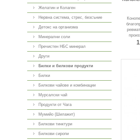
Желатин и Колаген
Нервна система, стрес, безсъние
Конопе
благоп
Детокс на организма
ревмат
произ
Минерални соли
1
Пречистен НБС минерал
Други
Билки и билкови продукти
Билки
Билкови чайове и комбинации
Мурсалски чай
Продукти от Чага
Мумийо (Шилажит)
Билкови тинктури
Билкови сиропи