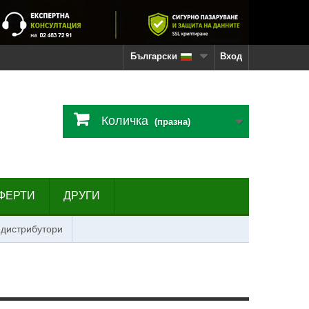
Български
Вход
Количка
(празна)
ФЕРТИ
ДРУГИ
 дистрибутори