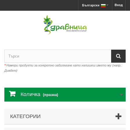
Вход
Български
*
Намери продукти за конкретно заболяване като напишеш името му (напр.:
Диабет)
Количка
(празна)
КАТЕГОРИИ