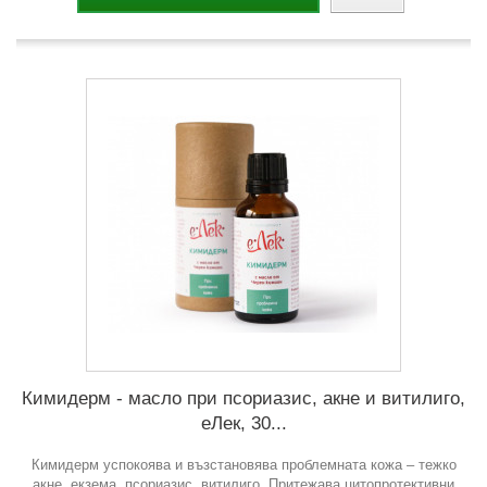
Кимидерм - масло при псориазис, акне и витилиго,
еЛек, 30...
Кимидерм успокоява и възстановява проблемната кожа – тежко
акне, екзема, псориазис, витилиго. Притежава цитопротективни