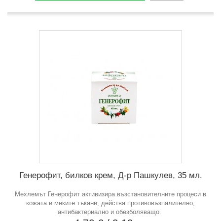
Генерофит, билков крем, Д-р Пашкулев, 35 мл.
Мехлемът Генерофит активизира възстановителните процеси в
кожата и меките тъкани, действа противовъзпалително,
антибактериално и обезболяващо.