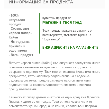
ИНФОРМАЦИЯ ЗА ПРОДУКТА
- 100%
купи този продукт от
натурален
Магазин в твоя град
продукт
- Смлян, лют
Този продукт можете да закупите от
червен пипер -
партньорската, търговска мрежа на
Кайен
“Здравница”
- Не съдържа
примеси и
ВИЖ АДРЕСИТЕ НА МАГАЗИНИТЕ
оцветители
- Веган продукт
Лютият червен пипер (Кайен) със сигурност заслужава много
по-голямо внимание заради многото ползи за здравето,
свързани с яденето му. Тази много пикантна билка има много
предимства, като например подпомагане на сърдечно-
съдовата система; предотвратяване на стомашни язви;
подпомагане на храносмилателната система и борбата
срещу възпаления.
Кайенският пипер дължи името си на един град във Френска
Гвиана, където се отглежда. Това е люта чушка чили от
семейството чушки, сродна на камби, халапеньо и паприка.