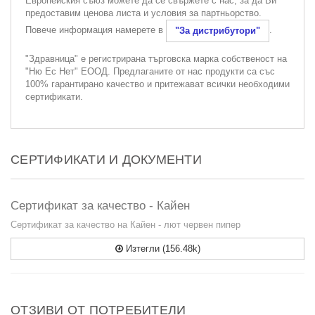
Европейския съюз можете да се свържете с нас, за да Ви
предоставим ценова листа и условия за партньорство.
Повече информация намерете в
.
"За дистрибутори"
"Здравница" е регистрирана търговска марка собственост на
"Ню Ес Нет" ЕООД. Предлаганите от нас продукти са със
100% гарантирано качество и притежават всички необходими
сертификати.
СЕРТИФИКАТИ И ДОКУМЕНТИ
Сертификат за качество - Кайен
Сертификат за качество на Кайен - лют червен пипер
Изтегли (156.48k)
ОТЗИВИ ОТ ПОТРЕБИТЕЛИ