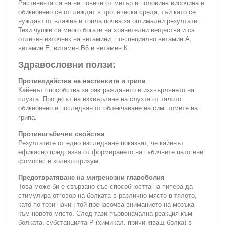
Растенията са на не повече от метър и половина височина и
обикновено се отглеждат в тропическа среда, тъй като се
нуждаят от влажна и топла почва за оптимални резултати.
Тези чушки са много богати на хранителни вещества и са
отличен източник на витамини, по-специално витамин А,
витамин Е, витамин В6 и витамин К.
Здравословни ползи:
Противодейства на настинките и грипа
Кайенът способства за разграждането и изхвърлянето на
слузта. Процесът на изхвърляне на слузта от тялото
обикновено е последван от облекчаване на симптомите на
грипа.
Противогъбични свойства
Резултатите от едно изследване показват, че кайенът
ефикасно предпазва от формирането на гъбичните патогени
фомосис и колектотрихум.
Предотвратяване на мигренозни главоболия
Това може би е свързано със способността на пипера да
стимулира отговор на болката в различно място в тялото,
като по този начин той пренасочва вниманието на мозъка
към новото място. След тази първоначална реакция към
болката, субстанцията Р (химикал, причиняващ болка) в