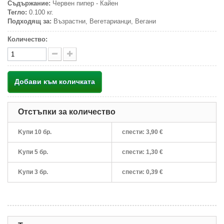
Съдържание:
Червен пипер - Кайен
Тегло:
0.100 кг.
Подходящ за:
Възрастни, Вегетарианци, Вегани
Количество:
Добави към количката
Отстъпки за количество
Kупи 10 бр.
спести:
3,90 €
Kупи 5 бр.
спести:
1,30 €
Kупи 3 бр.
спести:
0,39 €