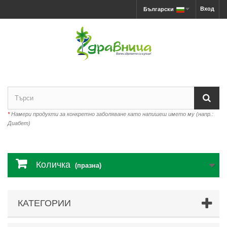
Вход
Български
*
Намери продукти за конкретно заболяване като напишеш името му (напр.:
Диабет)
Количка
(празна)
КАТЕГОРИИ