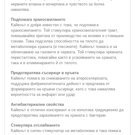
нервните влакна е изчерпана и чувството за болка
намалява.
Подпомага храносмилането
Кайенът е добре известен с това, че подпомага
храносмилането. Той стимулира храносмилателния тракт,
повишавайки притока от производство на ензими и стомашни
сокове. Това подсилва способността на тялото да
метаболизира храната (и токсините). Кайенът помага и за
облекчаване на газовете в червата. Той стимулира чревната
перисталтика, помагайки както в усвояването на храната,
така и в елиминирането й от тялото.
Предотвратява съсиреци в кръвта
Кайенът помага за снижаването на атеросклерозата,
поддържа фибринолитичната дейност и предпазва от
формирането на кръвни съсиреци, като с това намалява
вероятността за инфаркт или удар.
Антибактериални свойства
Кайенът е отличен консервант и се използва традиционно да
предотвратява заразяването на храната с бактерии.
Стимулира отслабването
Кайенът е силен стимулатор на метаболизма и така помага