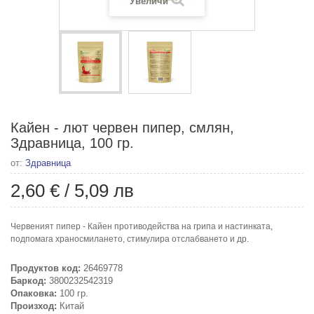
Увеличи
Кайен - лют червен пипер, смлян,
Здравница, 100 гр.
от:
Здравница
2,60 €
/
5,09 лв
Червеният пипер - Кайен противодейства на грипа и настинката,
подпомага храносмилането, стимулира отслабването и др.
Продуктов код:
26469778
Баркод:
3800232542319
Опаковка:
100 гр.
Произход:
Китай