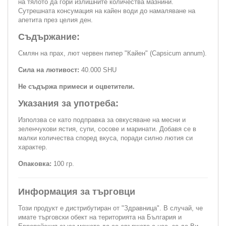
на тялото да гори излишните количества мазнини.
Сутрешната консумация на кайен води до намаляване на
апетита през целия ден.
Съдържание:
Смлян на прах, лют червен пипер "Кайен" (Capsicum annum).
Сила на лютивост:
40.000 SHU
Не съдържа примеси и оцветители.
Указания за употреба:
Използва се като подправка за овкусяване на месни и
зеленчукови ястия, супи, сосове и маринати. Добавя се в
малки количества според вкуса, поради силно лютия си
характер.
Опаковка:
100 гр.
Информация за търговци
Този продукт е дистрибутиран от "Здравница". В случай, че
имате търговски обект на територията на България и