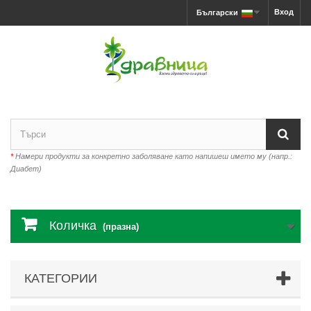
Вход
Български
*
Намери продукти за конкретно заболяване като напишеш името му (напр.:
Диабет)
Количка
(празна)
КАТЕГОРИИ