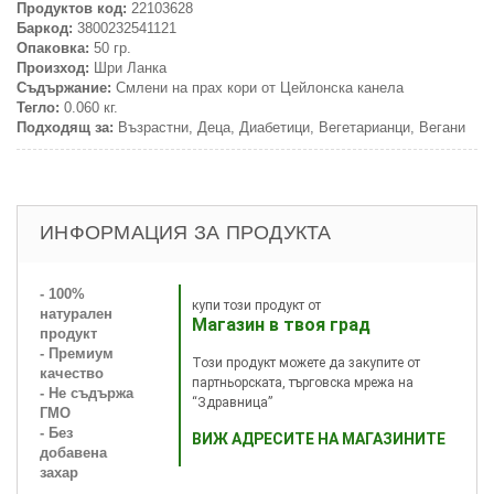
Продуктов код:
22103628
Баркод:
3800232541121
Опаковка:
50 гр.
Произход:
Шри Ланка
Съдържание:
Смлени на прах кори от Цейлонска канела
Тегло:
0.060 кг.
Подходящ за:
Възрастни, Деца, Диабетици, Вегетарианци, Вегани
ИНФОРМАЦИЯ ЗА ПРОДУКТА
- 100%
купи този продукт от
натурален
Магазин в твоя град
продукт
- Премиум
Този продукт можете да закупите от
качество
партньорската, търговска мрежа на
- Не съдържа
“Здравница”
ГМО
- Без
ВИЖ АДРЕСИТЕ НА МАГАЗИНИТЕ
добавена
захар