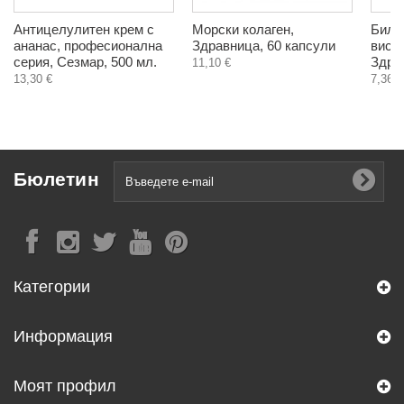
Антицелулитен крем с
Морски колаген,
Билк
ананас, професионална
Здравница, 60 капсули
висок
серия, Сезмар, 500 мл.
Здрав
11,10 €
13,30 €
7,36 €
Бюлетин
Категории
Информация
Моят профил