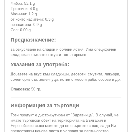
Фибри: 53.1 g
Протеини: 4.0 g
Мазнини: 1.2 g
от които наситени: 0.3 g
ненаситени: 0.9 g
Сол: 0.00 g
Предназначение:
за овкусяване на сладки и солени ястия. Има специфичен
сладникаво-пикантен вкус и топъл аромат.
Указания за употреба:
Добавете на вкус към сладкиши, десерти, смутита, ликьори,
солен ориз със зеленчуци, ястия с месо и риба, сосове и др.
Опаковка:
50 гр.
Информация за търговци
Този продукт е дистрибутиран от "Здравница". В случай, че
имате търговски обект на територията на България и
Европейския съюз можете да се свържете с нас, за да Ви
предоставим ценова листа и условия за партньорство.