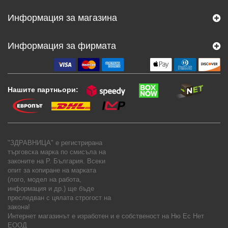
Информация за магазина
Информация за фирмата
Нашите партньори:
"ЗДРАВНИЦА" е регистрирана
търговска марка по смисъла на
законите на Р. България. Всеки
опит за копиране на марката
(лого, модел на работа,
информация и др.) ще бъде
преследван с цялата строгост на
закона!
Интернет магазинът е изработен и е собственост на
Ню Ес Нет
ЕООД