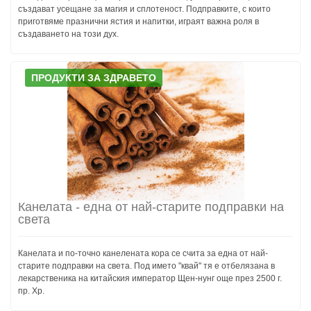
създават усещане за магия и сплотеност. Подправките, с които
приготвяме празнични ястия и напитки, играят важна роля в
създаването на този дух.
ПРОДУКТИ ЗА ЗДРАВЕТО
Канелата - една от най-старите подправки на
света
Канелата и по-точно канелената кора се счита за една от най-
старите подправки на света. Под името "квай" тя е отбелязана в
лекарственика на китайския император Щен-нунг още през 2500 г.
пр. Хр.