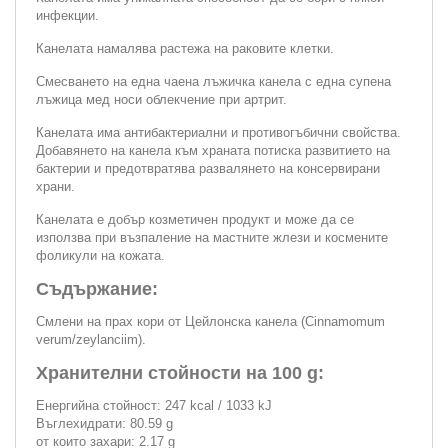
инфекции.
Канелата намалява растежа на раковите клетки.
Смесването на една чаена лъжичка канела с една супена
лъжица мед носи облекчение при артрит.
Канелата има антибактериални и противогъбични свойства.
Добавянето на канела към храната потиска развитието на
бактерии и предотвратява развалянето на консервирани
храни.
Канелата е добър козметичен продукт и може да се
използва при възпаление на мастните жлези и космените
фоликули на кожата.
Съдържание:
Смлени на прах кори от Цейлонска канела (Cinnamomum
verum/zeylanciim).
Хранителни стойности на 100 g:
Енергийна стойност: 247 kcal / 1033 kJ
Въглехидрати: 80.59 g
от които захари: 2.17 g