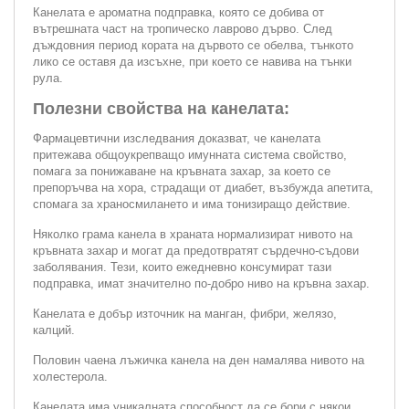
Канелата е ароматна подправка, която се добива от
вътрешната част на тропическо лаврово дърво. След
дъждовния период кората на дървото се обелва, тънкото
лико се оставя да изсъхне, при което се навива на тънки
рула.
Полезни свойства на канелата:
Фармацевтични изследвания доказват, че канелата
притежава общоукрепващо имунната система свойство,
помага за понижаване на кръвната захар, за което се
препоръчва на хора, страдащи от диабет, възбужда апетита,
спомага за храносмилането и има тонизиращо действие.
Няколко грама канела в храната нормализират нивото на
кръвната захар и могат да предотвратят сърдечно-съдови
заболявания. Тези, които ежедневно консумират тази
подправка, имат значително по-добро ниво на кръвна захар.
Канелата е добър източник на манган, фибри, желязо,
калций.
Половин чаена лъжичка канела на ден намалява нивото на
холестерола.
Канелата има уникалната способност да се бори с някои