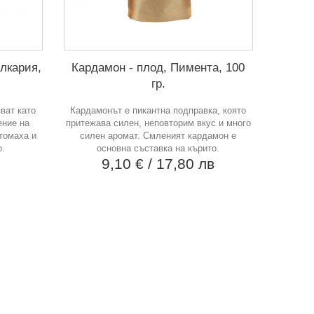
лкария,
Кардамон - плод, Пимента, 100
гр.
ват като
Кардамонът е пикантна подправка, която
ение на
притежава силен, неповторим вкус и много
томаха и
силен аромат. Смленият кардамон е
р.
основна съставка на кърито.
в
9,10 €
/ 17,80 лв