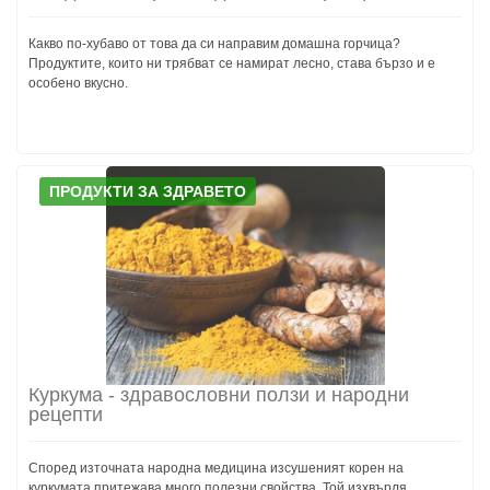
Какво по-хубаво от това да си направим домашна горчица?
Продуктите, които ни трябват се намират лесно, става бързо и е
особено вкусно.
ПРОДУКТИ ЗА ЗДРАВЕТО
Куркума - здравословни ползи и народни
рецепти
Според източната народна медицина изсушеният корен на
куркумата притежава много полезни свойства. Той изхвърля