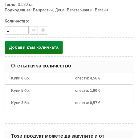
Тегло:
0.320 кг.
Подходящ за:
Възрастни, Деца, Вегетарианци, Вегани
Количество:
Добави към количката
Отстъпки за количество
Kупи 8 бр.
спести:
4,56 €
Kупи 5 бр.
спести:
1,90 €
Kупи 3 бр.
спести:
0,57 €
Този продукт можете да закупите и от