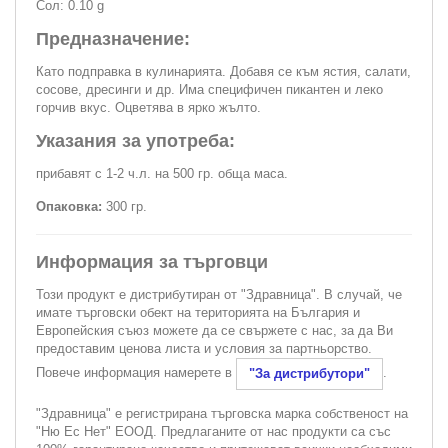
Сол: 0.10 g
Предназначение:
Като подправка в кулинарията. Добавя се към ястия, салати,
сосове, дресинги и др. Има специфичен пикантен и леко
горчив вкус. Оцветява в ярко жълто.
Указания за употреба:
прибавят с 1-2 ч.л. на 500 гр. обща маса.
Опаковка:
300 гр.
Информация за търговци
Този продукт е дистрибутиран от "Здравница". В случай, че
имате търговски обект на територията на България и
Европейския съюз можете да се свържете с нас, за да Ви
предоставим ценова листа и условия за партньорство.
Повече информация намерете в
.
"За дистрибутори"
"Здравница" е регистрирана търговска марка собственост на
"Ню Ес Нет" ЕООД. Предлаганите от нас продукти са със