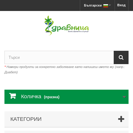
Вход
Български
*
Намери продукти за конкретно заболяване като напишеш името му (напр.:
Диабет)
Количка
(празна)
КАТЕГОРИИ