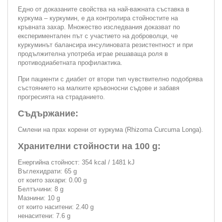
Едно от доказаните свойства на най-важната съставка в
куркума – куркумин, е да контролира стойностите на
кръвната захар. Множество изследвания доказват по
експериментален път с участието на доброволци, че
куркуминът балансира инсулиновата резистентност и при
продължителна употреба играе решаваща роля в
противодиабетната профилактика.
При пациенти с диабет от втори тип чувствително подобрява
състоянието на малките кръвоносни съдове и забавя
прогресията на страданието.
Съдържание:
Смлени на прах корени от куркума (Rhizoma Curcuma Longa).
Хранителни стойности на 100 g:
Енергийна стойност: 354 kcal / 1481 kJ
Въглехидрати: 65 g
от които захари: 0.00 g
Белтъчини: 8 g
Мазнини: 10 g
от които наситени: 2.40 g
ненаситени: 7.6 g