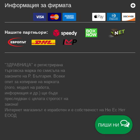
Информация за фирмата
Нашите партньори:
"ЗДРАВНИЦА" е регистрирана
търговска марка по смисъла на
законите на Р. България. Всеки
опит за копиране на марката
(лого, модел на работа,
информация и др.) ще бъде
преследван с цялата строгост на
закона!
Интернет магазинът е изработен и е собственост на
Ню Ес Нет
ЕООД
ПИШИ НИ