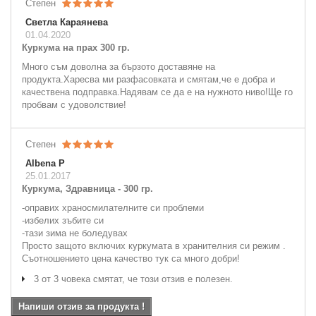
Степен
Светла Караянева
01.04.2020
Куркума на прах 300 гр.
Много съм доволна за бързото доставяне на
продукта.Харесва ми разфасовката и смятам,че е добра и
качествена подправка.Надявам се да е на нужното ниво!Ще го
пробвам с удоволствие!
Степен
Albena P
25.01.2017
Куркума, Здравница - 300 гр.
-оправих храносмилателните си проблеми
-избелих зъбите си
-тази зима не боледувах
Просто защото включих куркумата в хранителния си режим .
Съотношението цена качество тук са много добри!
3 от 3 човека смятат, че този отзив е полезен.
Напиши отзив за продукта !