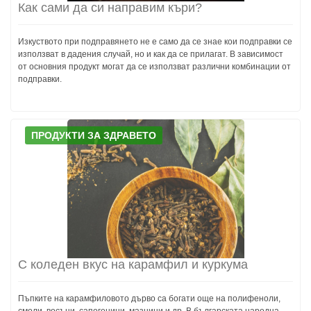
Как сами да си направим къри?
Изкуството при подправянето не е само да се знае кои подправки се
използват в дадения случай, но и как да се прилагат. В зависимост
от основния продукт могат да се използват различни комбинации от
подправки.
ПРОДУКТИ ЗА ЗДРАВЕТО
С коледен вкус на карамфил и куркума
Пъпките на карамфиловото дърво са богати още на полифеноли,
смоли, восъци, сапогенини, мазнини и др. В българската народна