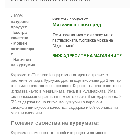
- 100%
купи този продукт от
натурален
Магазин в твоя град
продукт
- Екстра
Този продукт можете да закупите от
качество
партньорската, търговска мрежа на
- Мощен
“Здравница”
антиоксидан
т
ВИЖ АДРЕСИТЕ НА МАГАЗИНИТЕ
- Източник
на куркумин
Куркумата (Curcuma longa) е многогодишно тревисто
растение от рода Куркума, достигащо височина до 1 метър,
със силно разклонено коренище. Коренът на растението се
използва както в медицината, така и в кулинарията. Има
силно изразен оцветяващ в жълто ефект благодарение на 2-
5% съдържание на пигмента куркумин в корена и
специфични вкусови качества, съдържа и 5% есенциални
мастни киселини.
Полезни свойства на куркумата:
Куркума е компонент в лечебните рецепти за много