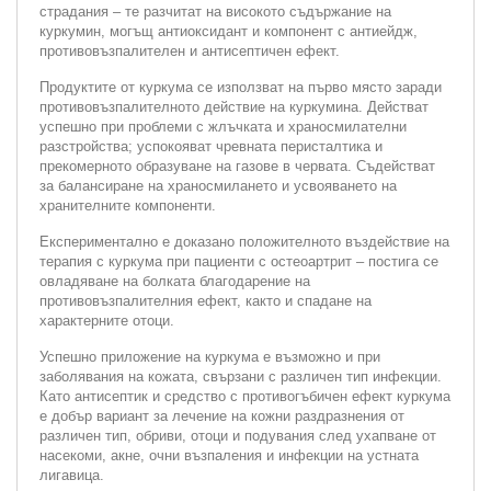
страдания – те разчитат на високото съдържание на
куркумин, могъщ антиоксидант и компонент с антиейдж,
противовъзпалителен и антисептичен ефект.
Продуктите от куркума се използват на първо място заради
противовъзпалителното действие на куркумина. Действат
успешно при проблеми с жлъчката и храносмилателни
разстройства; успокояват чревната перисталтика и
прекомерното образуване на газове в червата. Съдействат
за балансиране на храносмилането и усвояването на
хранителните компоненти.
Експериментално е доказано положителното въздействие на
терапия с куркума при пациенти с остеоартрит – постига се
овладяване на болката благодарение на
противовъзпалителния ефект, както и спадане на
характерните отоци.
Успешно приложение на куркума е възможно и при
заболявания на кожата, свързани с различен тип инфекции.
Като антисептик и средство с противогъбичен ефект куркума
е добър вариант за лечение на кожни раздразнения от
различен тип, обриви, отоци и подувания след ухапване от
насекоми, акне, очни възпаления и инфекции на устната
лигавица.