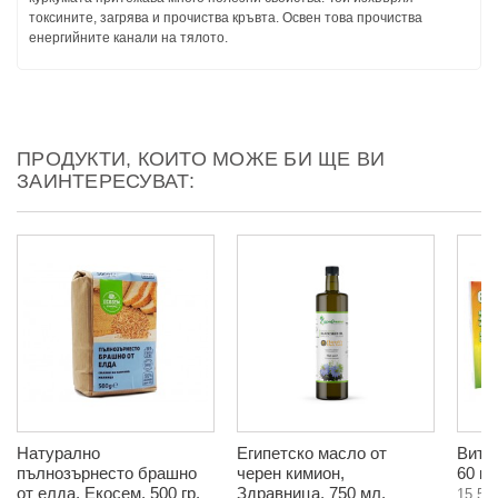
токсините, загрява и прочиства кръвта. Освен това прочиства
енергийните канали на тялото.
ПРОДУКТИ, КОИТО МОЖЕ БИ ЩЕ ВИ
ЗАИНТЕРЕСУВАТ:
Натурално
Египетско масло от
Вита
пълнозърнесто брашно
черен кимион,
60 к
от елда, Екосем, 500 гр.
Здравница, 750 мл.
15,50 