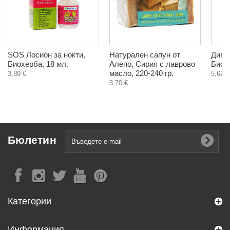
SOS Лосион за нокти,
Натурален сапун от
Див к
Биохерба, 18 мл.
Алепо, Сирия с лаврово
Биохе
масло, 220-240 гр.
3,89 €
5,62 €
3,70 €
Бюлетин
Категории
Информация