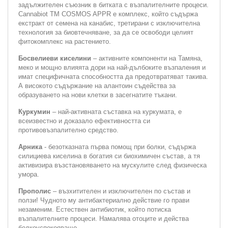
задължителен съюзник в битката с възпалителните процеси.
Cannabiot ТМ COSMOS APPR е комплекс, който съдържа
екстракт от семена на канабис, третирани с изключителна
технология за биовтечняване, за да се освободи целият
фитокомплекс на растението.
Босвелиеви киселини
– активните компоненти на Тамяна,
меко и мощно влияята дори на най-дълбоките възпаления и
имат специфичната способността да предотвратяват такива.
А високото съдържание на алантоин съдейства за
образуването на нови клетки в засегнатите тъкани.
Куркумин
– най-активната съставка на куркумата, е
всеизвестно и доказало ефективността си
противовъзпалително средство.
Арника
- безотказната първа помощ при болки, съдържа
силициева киселина в богатия си биохимичен състав, а тя
активизира възстановяването на мускулите след физическа
умора.
Прополис
– възхитителен и изключителен по състав и
ползи! Чудното му антибактериално действие го прави
незаменим. Естествен антибиотик, който потиска
възпалителните процеси. Намалява отоците и действа
болкоуспокояващо.