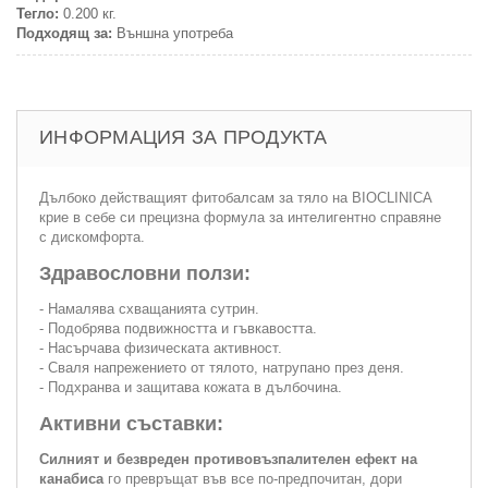
Тегло:
0.200 кг.
Подходящ за:
Външна употреба
ИНФОРМАЦИЯ ЗА ПРОДУКТА
Дълбоко действащият фитобалсам за тяло на BIOCLINICA
крие в себе си прецизна формула за интелигентно справяне
с дискомфорта.
Здравословни ползи:
- Намалява схващанията сутрин.
- Подобрява подвижността и гъвкавостта.
- Насърчава физическата активност.
- Сваля напрежението от тялото, натрупано през деня.
- Подхранва и защитава кожата в дълбочина.
Активни съставки:
Силният и безвреден противовъзпалителен ефект на
канабиса
го превръщат във все по-предпочитан, дори