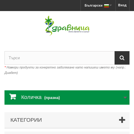
Вход
Български
*
Намери продукти за конкретно заболяване като напишеш името му (напр.:
Диабет)
Количка
(празна)
КАТЕГОРИИ