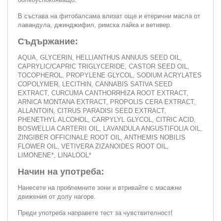
В състава на фитобалсама влизат още и етерични масла от
лавандула, джинджифил, римска лайка и ветивер.
Съдържание:
AQUA, GLYCERIN, HELLIANTHUS ANNUUS SEED OIL,
CAPRYLIC/CAPRIC TRIGLYCERIDE, CASTOR SEED OIL,
TOCOPHEROL, PROPYLENE GLYCOL, SODIUM ACRYLATES
COPOLYMER, LECITHIN, CANNABIS SATIVA SEED
EXTRACT, CURCUMA CANTHORRHIZA ROOT EXTRACT,
ARNICA MONTANA EXTRACT, PROPOLIS CERA EXTRACT,
ALLANTOIN, CITRUS PARADISI SEED EXTRACT,
PHENETHYL ALCOHOL, CARPYLYL GLYCOL, CITRIC ACID,
BOSWELLIA CARTERII OIL, LAVANDULA ANGUSTIFOLIA OIL,
ZINGIBER OFFICINALE ROOT OIL, ANTHEMIS NOBILIS
FLOWER OIL, VETIVERA ZIZANOIDES ROOT OIL,
LIMONENE*, LINALOOL*
Начин на употреба:
Нанесете на проблемните зони и втривайте с масажни
движения от долу нагоре.
Преди употреба направете тест за чувствителност!