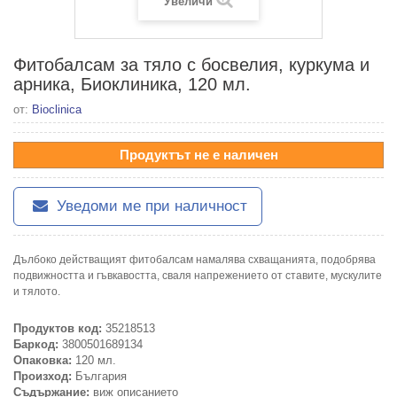
Увеличи
Фитобалсам за тяло с босвелия, куркума и
арника, Биоклиника, 120 мл.
от:
Bioclinica
Продуктът не е наличен
Уведоми ме при наличност
Дълбоко действащият фитобалсам намалява схващанията, подобрява
подвижността и гъвкавостта, сваля напрежението от ставите, мускулите
и тялото.
Продуктов код:
35218513
Баркод:
3800501689134
Опаковка:
120 мл.
Произход:
България
Съдържание:
виж описанието