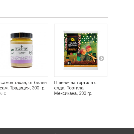
самов тахан, от белен
Пшенична тортила с
Герифорте
сам, Традиция, 300 гр.
елда, Тортила
Хималая, 
Мексикана, 390 гр.
86 €
2,70 €