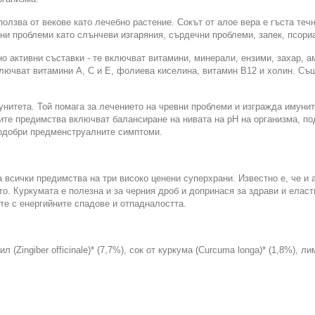
олзва от векове като лечебно растение. Сокът от алое вера е гъста течн
ни проблеми като слънчеви изгаряния, сърдечни проблеми, запек, псориа
о активни съставки - те включват витамини, минерали, ензими, захар, 
включват витамини А, С и Е, фолиева киселина, витамин В12 и холин. Съ
нитета. Той помага за лечението на чревни проблеми и изгражда имуните
ите предимства включват балансиране на нивата на рН на организма, по
подобри предменструалните симптоми.
сички предимства на три високо ценени суперхрани. Известно е, че и а
то. Куркумата е полезна и за черния дроб и допринася за здрави и ел
ите с енергийните спадове и отпадналостта.
л (Zingiber officinale)* (7,7%), сок от куркума (Curcuma longa)* (1,8%),