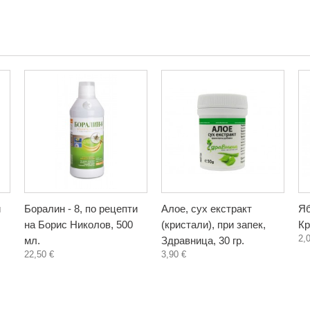
и
Боралин - 8, по рецепти
Алое, сух екстракт
Яб
на Борис Николов, 500
(кристали), при запек,
Кр
2,
мл.
Здравница, 30 гр.
22,50 €
3,90 €