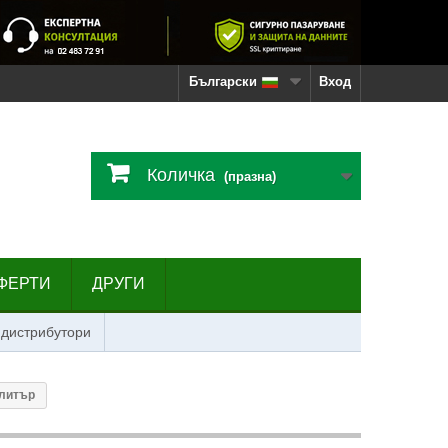
Български
Вход
Количка
(празна)
ФЕРТИ
ДРУГИ
 дистрибутори
 литър