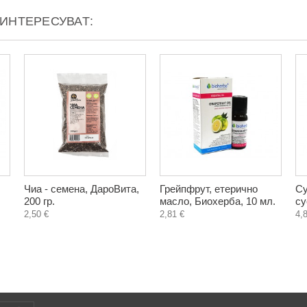
АИНТЕРЕСУВАТ:
Чиа - семена, ДароВита,
Грейпфрут, етерично
Су
200 гр.
масло, Биохерба, 10 мл.
су
2,50 €
2,81 €
4,