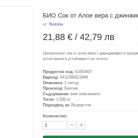
БИО Сок от Алое вера с джинжиф
от:
Biotona
21,88 €
/
42,79 лв
Органичният сок от алое вера с джинджифил и курку
естествената устойчивост на тялото.
Продуктов код:
41053407
Баркод:
5412360021949
Опаковка:
1 литър
Произход:
Белгия
Съдържание:
виж описанието
Тегло:
1.500 кг.
Подходящ за:
Възрастни
Количество: