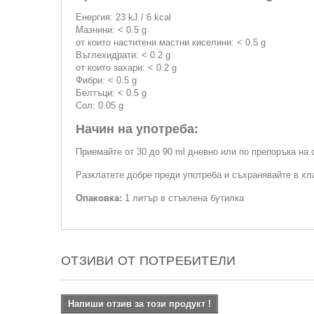
Енергия: 23 kJ / 6 kcal
Мазнини: < 0.5 g
от които наститени мастни киселини: < 0.5 g
Въглехидрати: < 0.2 g
от които захари: < 0.2 g
Фибри: < 0.5 g
Белтъци: < 0.5 g
Сол: 0.05 g
Начин на употреба:
Приемайте от 30 до 90 ml дневно или по препоръка на 
Разклатете добре преди употреба и съхранявайте в хла
Опаковка:
1 литър в стъклена бутилка
ОТЗИВИ ОТ ПОТРЕБИТЕЛИ
Напиши отзив за този продукт !