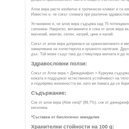
Алое вера расте изобилно в тропически климат и се изп
Известно е, че сокът спомага при различни здравослов
Установено е, че алое вера съдържа над 75 потенциалн
сапонини. Накратко, витамините в сока от алое вера 
магнезий, манган, селен, натрий, цинк и калий.
Сокът от алое вера допринася за храносмилането и иму
намаляване на холестерола и кръвното налягане. Друг
дъх. Той може също така да стимулира матката и да 
Здравословни ползи:
Сокът от Алое вера + Джинджифил + Куркума съдържа в
кожата и поддържат естествената устойчивост на тяло
и подобрява жизнеността ви, като ви помага да се бор
Съдържание:
Сок от алое вера (Aloe vera)* (89,7%), сок от джинджифи
киселина.
*Съставки от биологично земеделие
Хранителни стойности на 100 g: