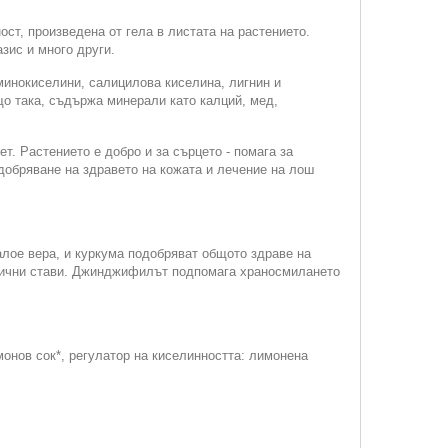
ост, произведена от гела в листата на растението.
зис и много други.
аминокиселини, салицилова киселина, лигнин и
що така, съдържа минерали като калций, мед,
т. Растението е добро и за сърцето - помага за
добряване на здравето на кожата и лечение на лош
лое вера, и куркума подобряват общото здраве на
астични стави. Джинджифилът подпомага храносмилането
 лимонов сок*, регулатор на киселинността: лимонена