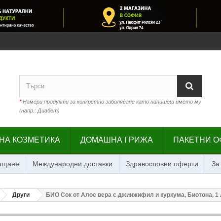
*
Намери продукти за конкретно заболяване като напишеш името му
(напр.: Диабет)
НА КОЗМЕТИКА
ДОМАШНА ГРИЖА
ПАКЕТНИ О
лащане
Международни доставки
Здравословни оферти
За
Други
БИО Сок от Алое вера с джинжифил и куркума, Биотона, 1