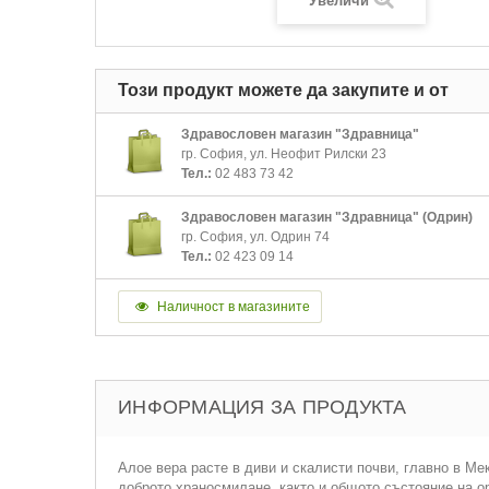
Увеличи
Този продукт можете да закупите и от
Здравословен магазин "Здравница"
гр. София, ул. Неофит Рилски 23
Тел.:
02 483 73 42
Здравословен магазин "Здравница" (Одрин)
гр. София, ул. Одрин 74
Тел.:
02 423 09 14
Наличност в магазините
ИНФОРМАЦИЯ ЗА ПРОДУКТА
Aлое вера расте в диви и скалисти почви, главно в Ме
доброто храносмилане, както и общото състояние на о