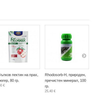
ълков пектин на прах,
Rhodosorb-H, природен,
Сироп от 
югер, 80 гр.
пречистен минерал, 100
хранителн
00 €
гр.
Фентъзи Л
25,40 €
3,30 €