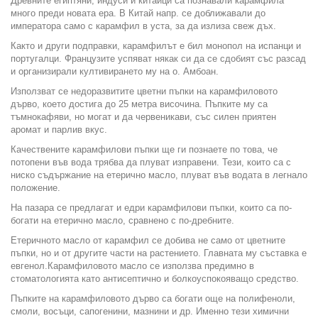
Древните египтяни, индуси и китайци са познавали карамфила
много преди новата ера. В Китай напр. се доближавали до
императора само с карамфил в уста, за да излиза свеж дъх.
Както и други подправки, карамфилът е бил монопол на испанци и
португалци. Французите успяват някак си да се сдобият със разсад
и организирали култивирането му на о. Амбоан.
Използват се недоразвитите цветни пъпки на карамфиловото
дърво, което достига до 25 метра височина. Пъпките му са
тъмнокафяви, но могат и да червеникави, със силен приятен
аромат и парлив вкус.
Качествените карамфилови пъпки ще ги познаете по това, че
потопени във вода трябва да плуват изправени. Тези, които са с
ниско съдържание на етерично масло, плуват във водата в легнало
положение.
На пазара се предлагат и едри карамфилови пъпки, които са по-
богати на етерично масло, сравнено с по-дребните.
Етеричното масло от карамфил се добива не само от цветните
пъпки, но и от другите части на растението. Главната му съставка е
евгенол.Карамфиловото масло се използва предимно в
стоматологията като антисептично и болкоуспокояващо средство.
Пъпките на карамфиловото дърво са богати още на полифеноли,
смоли, восъци, сапогенини, мазнини и др. Именно тези химични