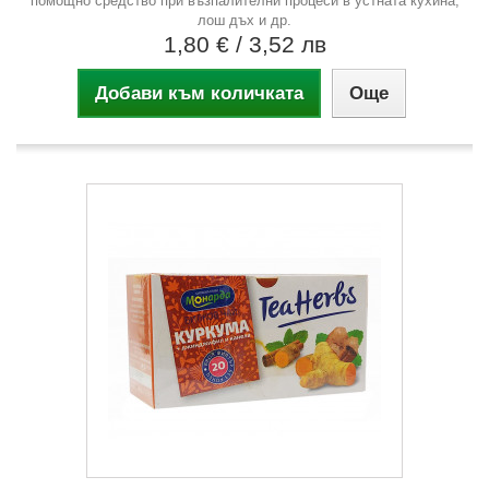
помощно средство при възпалителни процеси в устната кухина,
лош дъх и др.
1,80 €
/ 3,52 лв
Добави към количката
Още