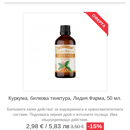
ОФЕРТА
Куркума, билкова тинктура, Лидия Фарма, 50 мл.
Билковите капки действат за ендокринната и храносмилателната
системи. Подпомага черния дроб и жлъчните пътища. Има
общоукрепващо действие.
2,98 €
/ 5,83 лв
-15%
3,50 €