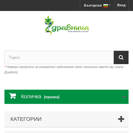
Вход
Български
*
Намери продукти за конкретно заболяване като напишеш името му (напр.:
Диабет)
Количка
(празна)
КАТЕГОРИИ