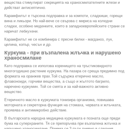
вещества стимулират секрецията на храносмилателните жлези и
действат антисептично.
Карамфилът е търсена подправка и за компоти, сладкиши, горещи
вина и ликьори. Но най-вече се свързва с мириса на коледни
сладки, особено меденките, които в западноевропейските страни се
наричат лебкухени.
Карамфилът не се комбинира с пресни билки - магданоз, лук,
целина, копър, чесън и др.
Куркума - при възпалена жлъчка и нарушено
храносмилане
Като подправка се използва коренището на тръстиковидното
многогодишно растение куркума. На пазара се среща предимно под
формата на оранжев прах.Той съдържа етерично масло,
флавоноиди, горчиви вещества, а също и жълтото багрило,
наречено куркумин. Той се смята и за най-важното активно
вещество.
Етеричното масло в куркумата тонизира организма, повишава
моторната и секреторна функция на стомаха, червата и жлъчката,
проявява и антимикробно действие.
В българската народна медицина куркумата е позната още преди
бума на суперхраните. Тя се препоръчва при възпалена жлъчка и
нарушено храносмилане. Приема се 3 пъти дневно в следния