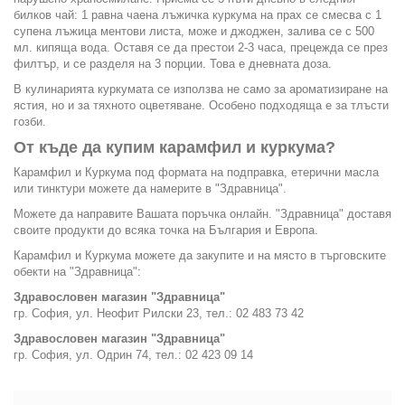
билков чай: 1 равна чаена лъжичка куркума на прах се смесва с 1
супена лъжица ментови листа, може и джоджен, залива се с 500
мл. кипяща вода. Оставя се да престои 2-3 часа, прецежда се през
филтър, и се разделя на 3 порции. Това е дневната доза.
В кулинарията куркумата се използва не само за ароматизиране на
ястия, но и за тяхното оцветяване. Особено подходяща е за тлъсти
гозби.
От къде да купим карамфил и куркума?
Карамфил и Куркума под формата на подправка, етерични масла
или тинктури можете да намерите в "Здравница".
Можете да направите Вашата поръчка онлайн. "Здравница" доставя
своите продукти до всяка точка на България и Европа.
Карамфил и Куркума можете да закупите и на място в търговските
обекти на "Здравница":
Здравословен магазин "Здравница"
гр. София, ул. Неофит Рилски 23, тел.: 02 483 73 42
Здравословен магазин "Здравница"
гр. София, ул. Одрин 74, тел.: 02 423 09 14