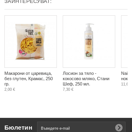
ЗАИНТЕРЕСУВАТ:
Макарони от царевица,
Лосион за тяло -
Nail 
без глутен, Крамас, 250
кокосово мляко, Стани
нокти
гр.
Шеф, 250 мл.
11,65 
2,00 €
7,30 €
Бюлетин