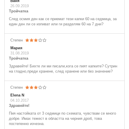
Ваня
26.09.2019
Тройчатка
След осмия ден как се приемат тези капки 60 на седмица, за
един ден ли се изпиват или ги разделям 60 на 7 дни?
Степен
Мария
31.08.2019
Тройчатка
Здравейте! Бихте ли ми писали,кога се пият капките? Сутрин
на гладно,преди хранене, след хранене или без значение?
Степен
Elena N
04.10.2017
Здравейте!
Пия настойката от 3 седмици по схемата, чувствам се много
добре. Имах тежест в областта на черния дроб, това
постепенно изчезна.