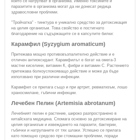
които се натрупват в организма. Именно токсините и
паразитите в организма могат да ни донесат редица
здравословни проблеми.
"Тройчатка" - тинктура е уникално средство за детоксикация
на целия организъм. Това свойство е постигнато
благодарение на съдържащите се в капсулите билки:
Карамфил (Syzygium aromaticum)
Притежава мощно противовъзпалително действие и е
отличен антиоксидант. Карамфилът е богат на омега-3
мастни киселини, витамин К, фибри и витамин С. Растението
притежава болкоуспокояващо действие и може да бъде
използвано при различни инфекции.
Карамфил се прилага също и при артрит, ревматизъм, лошо
храносмилане, гъбични инфекции.
Лечебен Пелин (Artemisia abrotanum)
Лечебният пелин е растение, широко разпространено в
китайската медицина. Спомага основно за дeтоксикиране на
целия организъм и извеждането на паразити, бактерии,
гъбички и натрупаните от тях шлаки. Успешно се прилага
като помощно средсво при стомашни проблеми, поради