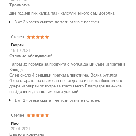
Троичатка
Две години пих капки, таз - капсули. Много съм доволна!
3 от 3 човека смятат, че този отзив е полезен.
Степен
Георги
19.10.2021
Отлично обслужване!
Направих поръчка за продукта с молба да ми бъде изпратен в
Канада.
След около 4 седмици пратката пристигна. Всяка бутилка
беше старателно опакована по отделно и пакета беше много
добре изолиран от вътре за което много Благодаря на екипа
на Здравница за полижените усилия!
1 от 1 човека смятат, че този отзив е полезен.
Степен
Иво
20.01.2021
Бързо и коректно