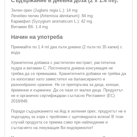
Съдържание в дневна доза (2 х 1.4 ml):
Зелен орех (Juglans regia L.): 14 mg
Лечебен пелин (Artemisia abrotanum): 84 mg
Карамфил (Syzygium aromaticum L.): 42 mg
Витамин В6: 1.4 mg
Начин на употреба
Приемайте по 1.4 ml два пъти дневно (2 пъти по 35 капки) с
вода.
Хранителна добавка с растителен екстракт, растителна
пудра и витамин С. Посочената дневна консумация не
трябва да се превишава. Хранителните добавки не трябва да
се използват като заместител на балансираното и
разнообразно хранене. Не се препоръчва за деца, юноши,
бременни и кърмачки. Да се пази от малки деца. Продуктът
не е органично сертифицаран съгласно Регламент (ЕС)
2018/848.
Поради съдържанието на йод в зеления орех, продуктът не е
подходящ за хора с проблеми с щитовидната жлеза! В този
случай продукта се приема само при наблюдение и
съгласието на лекуващия Ви ендокринолог!