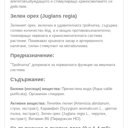
апетитовъзбуждащото и стимулиращо храносмилането си
действие.
Зелен орех (Juglans regia)
Зеленият орех, включен в удивителната тройчатка, съдържа
голямо количество йод, и е мощно противовъзпалително,
тонизиращо нервната и храносмилателната система
растение. Понижават кръвната захар и артериалното
налягане, силен стимулант на метаболизма.
Предназначение:
"Тройчатка" допринася за нормалната функция на имунната
система.
Съдържание:
Базови (носещи) вещества:
Пречистена вода (Aqua valde
purificata), Органичен глицерин.
Активни вещества:
Лечебен пелин (Artemisia abrotanum,
стрък, екстракт), Карамфил (Syzygium aromaticum L., цветна
пъпка, екстракт), Зелен орех (Juglans regia L., черупка,
екстракт), Витамин В6 (Пиридоксин HCl).