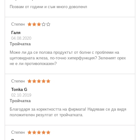
Позвам от години и съм много доволенл
Степен
Галя
04.08.2020
Тройчатка
Може ли да се ползва продуктът от болни с проблеми на
щитовидната жлеза, по-точно хиперфункция? Зеленият орех
не е ли противопоказен?
Степен
Tonka G
02.10.2019
Тройчатка
Благодаря за коректността на фирмата! Надявам се да видя
положителен резултат от тройчатката.
Степен