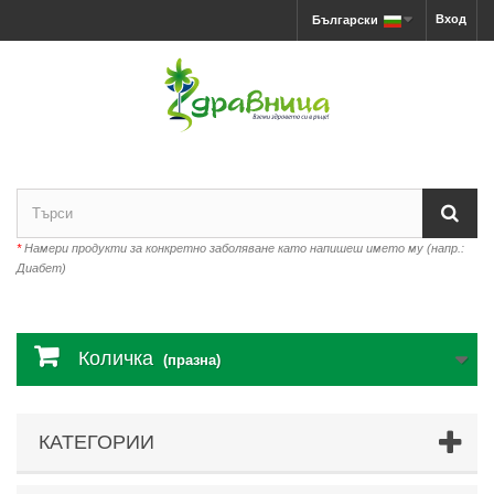
Вход
Български
*
Намери продукти за конкретно заболяване като напишеш името му (напр.:
Диабет)
Количка
(празна)
КАТЕГОРИИ