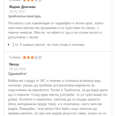
Мария Дончева
18.01.2017
тройчатка-тинктура
Ползвала съм комбинация от карамфил и зелен орех, която
наистина прочиства организма и се чувствам по-свежо, с
повече енергия. Мисля, че ефектът ще е по-голям,когато е
допълнена с пелин
3 от 3 човека смятат, че този отзив е полезен.
Степен
Nessy
26.04.2016
Здравейте!
Майка ми страда от МС и понеже и отказаха всякакъв вид
лечение, реших да пробвам алтернативни варианти за
подсилване на имунитета. Купих и Тройчатка, за да видя дали
ще и помогне. След един месец употреба, тя се чувстваше по-
добре. Болките и намаляха, започна да си мърда краката
(бяха неподвижни преди това), и е позитивна, което мен ме
радва. Виждайки, тези резултати баба също започна да
приема капките, но при нея видим резултат няма, освен че се