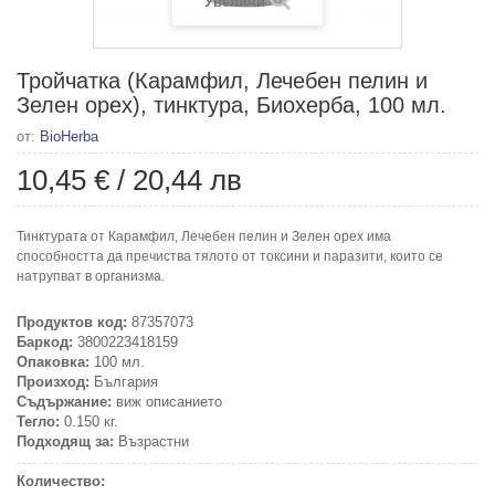
Увеличи
Тройчатка (Карамфил, Лечебен пелин и
Зелен орех), тинктура, Биохерба, 100 мл.
от:
BioHerba
10,45 €
/
20,44 лв
Тинктурата от Карамфил, Лечебен пелин и Зелен орех има
способността да пречиства тялото от токсини и паразити, които се
натрупват в организма.
Продуктов код:
87357073
Баркод:
3800223418159
Опаковка:
100 мл.
Произход:
България
Съдържание:
виж описанието
Тегло:
0.150 кг.
Подходящ за:
Възрастни
Количество: