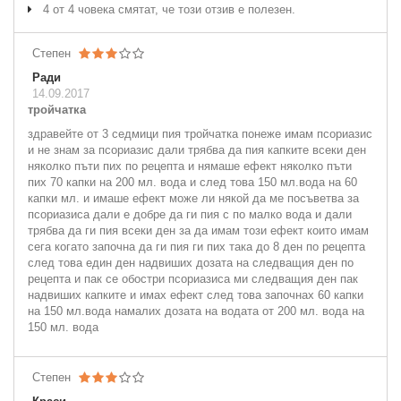
4 от 4 човека смятат, че този отзив е полезен.
Степен
Ради
14.09.2017
тройчатка
здравейте от 3 седмици пия тройчатка понеже имам псориазис
и не знам за псориазис дали трябва да пия капките всеки ден
няколко пъти пих по рецепта и нямаше ефект няколко пъти
пих 70 капки на 200 мл. вода и след това 150 мл.вода на 60
капки мл. и имаше ефект може ли някой да ме посъветва за
псориазиса дали е добре да ги пия с по малко вода и дали
трябва да ги пия всеки ден за да имам този ефект които имам
сега когато започна да ги пия ги пих така до 8 ден по рецепта
след това един ден надвиших дозата на следващия ден по
рецепта и пак се обостри псориазиса ми следващия ден пак
надвиших капките и имах ефект след това започнах 60 капки
на 150 мл.вода намалих дозата на водата от 200 мл. вода на
150 мл. вода
Степен