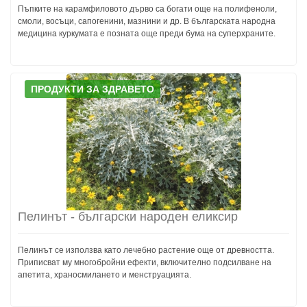
Пъпките на карамфиловото дърво са богати още на полифеноли,
смоли, восъци, сапогенини, мазнини и др. В българската народна
медицина куркумата е позната още преди бума на суперхраните.
ПРОДУКТИ ЗА ЗДРАВЕТО
Пелинът - български народен еликсир
Пелинът се използва като лечебно растение още от древността.
Приписват му многобройни ефекти, включително подсилване на
апетита, храносмилането и менструацията.