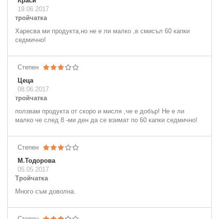
Краси
19.06.2017
тройчатка
Харесва ми продукта,но не е ли малко ,в смисъл 60 капки
седмично!
Степен
Цеца
08.06.2017
тройчатка
ползвам продукта от скоро и мисля ,че е добър! Не е ли
малко че след 8 -ми ден да се взимат по 60 капки седмично!
Степен
М.Тодорова
05.05.2017
Тройчатка
Много съм доволна.
Степен