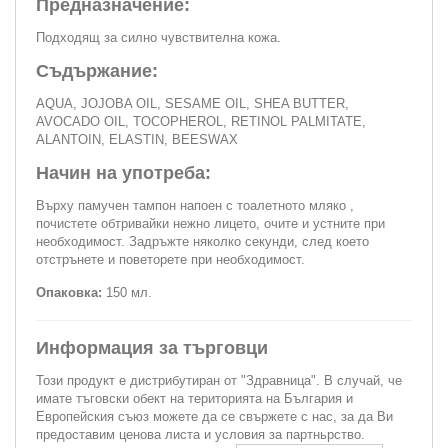
Предназначение:
Подходящ за силно чувствителна кожа.
Съдържание:
AQUA, JOJOBA OIL, SESAME OIL, SHEA BUTTER,
AVOCADO OIL, TOCOPHEROL, RETINOL PALMITATE,
ALANTOIN, ELASTIN, BEESWAX
Начин на употреба:
Върху памучен тампон напоен с тоалетното мляко ,
почистете обтривайки нежно лицето, очите и устните при
необходимост. Задръжте няколко секунди, след което
отстрънете и поветорете при необходимост.
Опаковка:
150 мл.
Информация за търговци
Този продукт е дистрибутиран от "Здравница". В случай, че
имате тъговски обект на територията на България и
Европейския съюз можете да се свържете с нас, за да Ви
предоставим ценова листа и условия за партньрство.