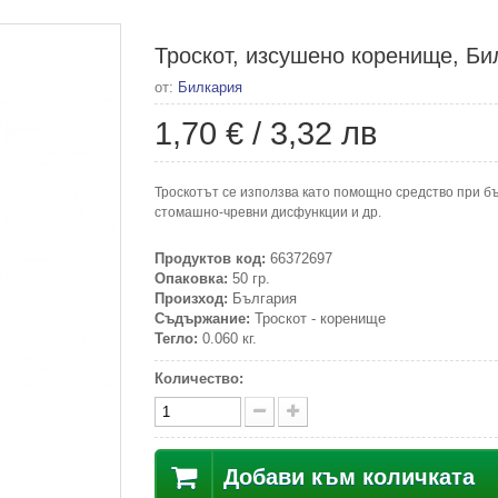
Троскот, изсушено коренище, Бил
от:
Билкария
1,70 €
/
3,32 лв
Троскотът се използва като помощно средство при б
стомашно-чревни дисфункции и др.
Продуктов код:
66372697
Опаковка:
50 гр.
Произход:
България
Съдържание:
Троскот - коренище
Тегло:
0.060 кг.
Количество:
Добави към количката