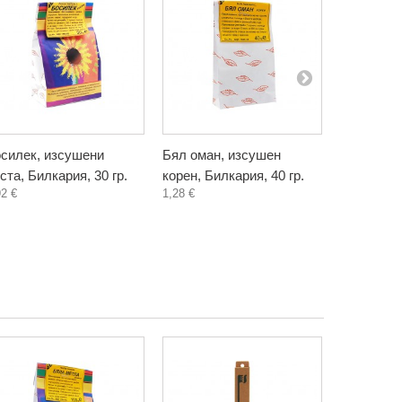
силек, изсушени
Бял оман, изсушен
Блатен т
ста, Билкария, 30 гр.
корен, Билкария, 40 гр.
корен или
92 €
1,28 €
Билкария, 
1,20 €