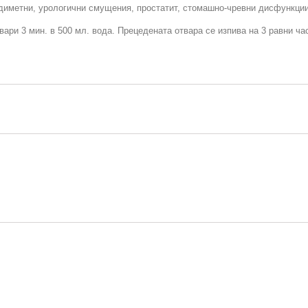
иметни, урологични смущения, простатит, стомашно-чревни дисфункции
вари 3 мин. в 500 мл. вода. Прецедената отвара се изпива на 3 равни ча