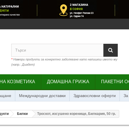
*
Намери продукти за конкретно заболяване като напишеш името му
(напр.: Диабет)
НА КОЗМЕТИКА
ДОМАШНА ГРИЖА
ПАКЕТНИ О
лащане
Международни доставки
Здравословни оферти
За
дукти
Билки
Троскот, изсушено коренище, Билкария, 50 гр.