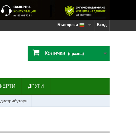
Български
Вход
Количка
(празна)
ФЕРТИ
ДРУГИ
 дистрибутори