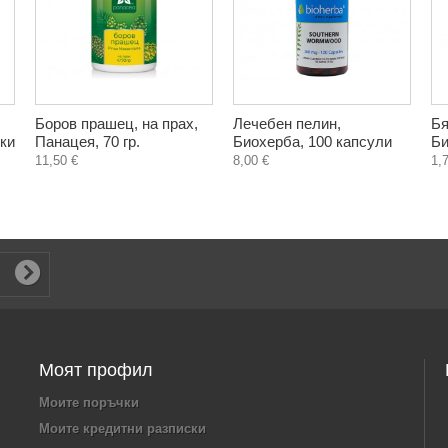
Боров прашец, на прах,
Лечебен пелин,
Бя
ки
Панацея, 70 гр.
Биохерба, 100 капсули
Би
11,50 €
8,00 €
1,
Моят профил
Моите поръчки
Моите кредитни разписки