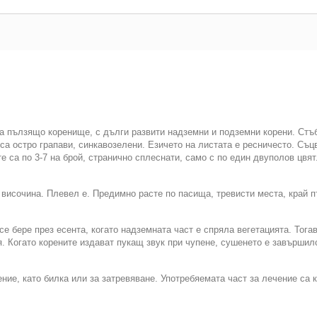
а пълзящо коренище, с дълги развити надземни и подземни корени. Стъб
а остро грапави, синкавозелени. Езичето на листата е ресничесто. Съцв
те са по 3-7 на брой, странично сплеснати, само с по един двуполов цвя
 височина. Плевел е. Предимно расте по пасища, тревисти места, край п
се бере през есента, когато надземната част е спряла вегетацията. Тог
. Когато корените издават пукащ звук при чупене, сушенето е завършил
е, като билка или за затревяване. Употребяемата част за лечение са кор