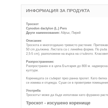
ИНФОРМАЦИЯ ЗА ПРОДУКТА
Троскот
Cynodon dactylon (L.) Pers
Други наименования:
Айрък, Пирей
Описание
:
Троскота е многогодишно тревисто растение. Притежав
50 cm дължина. Листата са с линейна форма. По ръба с
2,5-5 cm), разположени на върха на стъблото. Класове
Разпространение:
Разпространен е в цяла България до 800 м. надморска
култури.
Коренищата се събират през ранна пролет. Като билка 
се измива и отцежда. Суши се в проветриви помещения
Употреба
Троскотът може да бъде използван като фуражно растени
Троскот - изсушено коренище