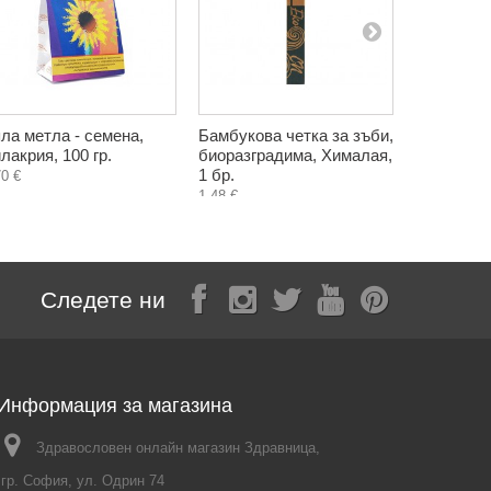
ла метла - семена,
Бамбукова четка за зъби,
Комплект 
лакрия, 100 гр.
биоразградима, Хималая,
цялостна 
1 бр.
бамбукова
70 €
Хималая, 
1,48 €
4,14 €
Следете ни
Информация за магазина
Здравословен онлайн магазин Здравница,
гр. София, ул. Одрин 74