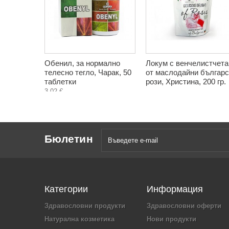
Обенил, за нормално
Локум с венчелистчета
телесно тегло, Чарак, 50
от маслодайни българс
таблетки
рози, Христина, 200 гр.
3,02 €
Бюлетин
Категории
Информация
Здравословни продукти
Здравословни оферти
Натурална козметика
Нови продукти