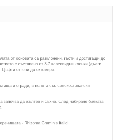
лата от основата са разклонени, гъсти и достигащи до
етието е съставено от 3-7 класовидни клонки (дълги
т. Цъфти от юни до октомври.
ътища и огради, в полета със селскостопански
ава започва да жълтее и съхне. След набиране билката
о.
енищата - Rhizoma Graminis italici.