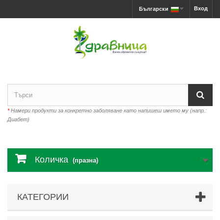
Вход
Български
*
Намери продукти за конкретно заболяване като напишеш името му (напр.:
Диабет)
Количка
(празна)
КАТЕГОРИИ