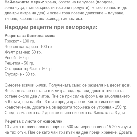
Най-важните мерки:
храна, богата на целулоза (плодове,
зеленчуци, пълнозърнести тестени продукти), много течности (до
два-три литра на ден) и освен това повече движение – плуване,
тичане, каране на велосипед, гимнастика.
Народни рецепти при хемороиди:
Рецепта за билкова смес:
Троскот - 100 гр.
Червен кантарион: 100 гр.
Жълт равнец: 50 гр.
Репей - 50 гр.
Решетка - 50 гр.
Овчарска торбичка: 50 гр.
Глухарче - 50 гр.
Смесете всички билки. Получената смес се разделя на десет дози.
Всяка доза се поставя в 5 литра вода да ври, докато течността
остане около два литра. Пие се при силна форма на заболяването
5-6 пъти, при слаба - 3 пъти преди хранене. Когато има силно
кръвотечение, дозата на овчарската торбичка се утроява - 150 гр.
След вземането на 2 дози се спира пиенето на билката за 3 дни.
Рецепта с листа от живовляк:
10 листа от живовляк се варят в 500 мл червено вино 15-20 минути
на тих огън. Пие се като чай три пъти на ден преди хранене. Дозата