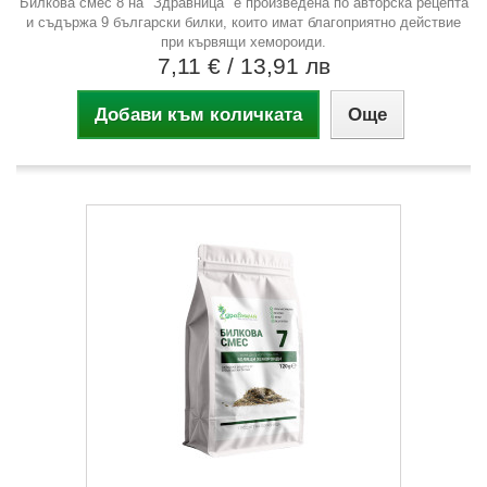
Билкова смес 8 на "Здравница" е произведена по авторска рецепта
и съдържа 9 български билки, които имат благоприятно действие
при кървящи хемороиди.
7,11 €
/ 13,91 лв
Добави към количката
Още