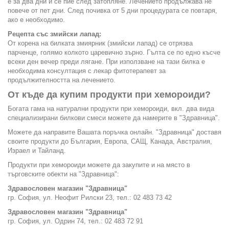
е за два дни и се пие след затопляне. Лечението продължава не
повече от пет дни. След почивка от 5 дни процедурата се повтаря,
ако е необходимо.
Рецепта със змийски лапад:
От корена на билката змиярник (змийски лапад) се отрязва
парченце, голямо колкото царевично зърно. Гълта се по едно късче
всеки ден вечер преди лягане. При използване на тази билка е
необходима консултация с лекар фитотерапевт за
продължителността на лечението.
От къде да купим продукти при хемороиди?
Богата гама на натурални продукти при хемороиди, вкл. два вида
специализирани билкови смеси можете да намерите в "Здравница".
Можете да направите Вашата поръчка онлайн. "Здравница" доставя
своите продукти до България, Европа, САЩ, Канада, Австралия,
Израел и Тайланд.
Продукти при хемороиди можете да закупите и на място в
търговските обекти на "Здравница":
Здравословен магазин "Здравница"
гр. София, ул. Неофит Рилски 23, тел.: 02 483 73 42
Здравословен магазин "Здравница"
гр. София, ул. Одрин 74, тел.: 02 483 72 91