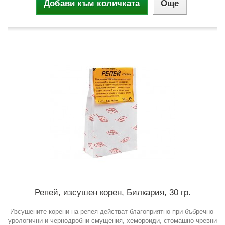
Добави към количката
Още
Репей, изсушен корен, Билкария, 30 гр.
Изсушените корени на репея действат благоприятно при бъбречно-
урологични и чернодробни смущения, хемороиди, стомашно-чревни