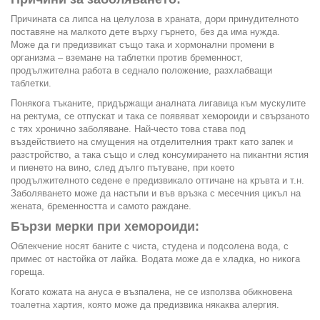
Причината са липса на целулоза в храната, дори принудителното
поставяне на малкото дете върху гърнето, без да има нужда.
Може да ги предизвикат също така и хормонални промени в
организма – вземане на таблетки против бременност,
продължителна работа в седнало положение, разхлабващи
таблетки.
Понякога тъканите, придържащи аналната лигавица към мускулите
на ректума, се отпускат и така се появяват хемороиди и свързаното
с тях хронично заболяване. Най-често това става под
въздействието на смущения на отделителния тракт като запек и
разстройство, а така също и след консумирането на пикантни ястия
и пиенето на вино, след дълго пътуване, при което
продължителното седене е предизвикало оттичане на кръвта и т.н.
Заболяването може да настъпи и във връзка с месечния цикъл на
жената, бременността и самото раждане.
Бързи мерки при хемороиди:
Облекчение носят баните с чиста, студена и подсолена вода, с
примес от настойка от лайка. Водата може да е хладка, но никога
гореща.
Когато кожата на ануса е възпалена, не се използва обикновена
тоалетна хартия, която може да предизвика някаква алергия.