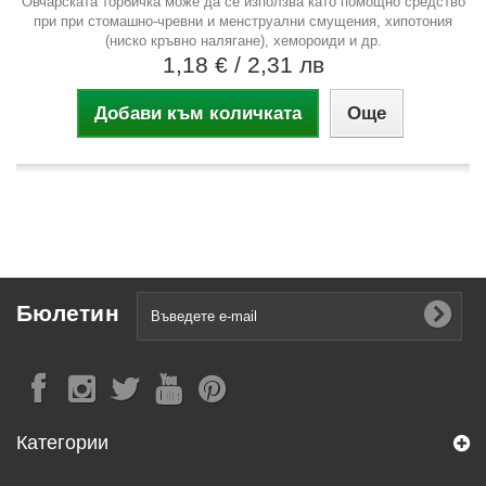
Овчарската торбичка може да се използва като помощно средство
при при стомашно-чревни и менструални смущения, хипотония
(ниско кръвно налягане), хемороиди и др.
1,18 €
/ 2,31 лв
Добави към количката
Още
Бюлетин
Категории