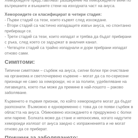
Хемороидите представляват разширение на хемороидните вени по
вътрешните и външните стени на изходната част на ануса.
Хемороидите се класифицират в четири стадия:
- Първи стадий са тези, които кървят след изхождане.
- Втори стадий са частично изпадащите извън ануса, но спонтанно
прибиращи се.
- Трети стадий са тези, които изпадат и трябва да бъдат прибирани
с ръка, след което се задържат в аналния канал.
- Четвърти стадий са трайно изпаднали и дори прибрани изпадат
отново сами.
Симптоми:
Типични симптоми – сърбеж на ануса, силни болки при очистване
на организма и светлочервено кървене – могат да са по-сериозни
признаци не само за хемороиди, но и за полипи, удебеляване на
лигавицата, което пък може да премине в най-лошото – раково
заболяване.
Кървенето е първия признак, по който хемороидите могат да бъдат
разпознати. Възможно е едновременно с това да се появи сърбеж в
областта на ануса. Обикновено изхождането е придружено с болки
или парене. Болката може да стане и непоносима, когато надутите
хемороиди излязат от ануса заедно с изпражненията и не могат
отново да се приберат.
Причини за заболяването: