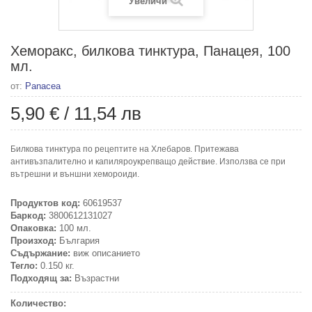
Увеличи
Хеморакс, билкова тинктура, Панацея, 100
мл.
от:
Panacea
5,90 €
/
11,54 лв
Билкова тинктура по рецептите на Хлебаров. Притежава
антивъзпалително и капиляроукрепващо действие. Използва се при
вътрешни и външни хемороиди.
Продуктов код:
60619537
Баркод:
3800612131027
Опаковка:
100 мл.
Произход:
България
Съдържание:
виж описанието
Тегло:
0.150 кг.
Подходящ за:
Възрастни
Количество: