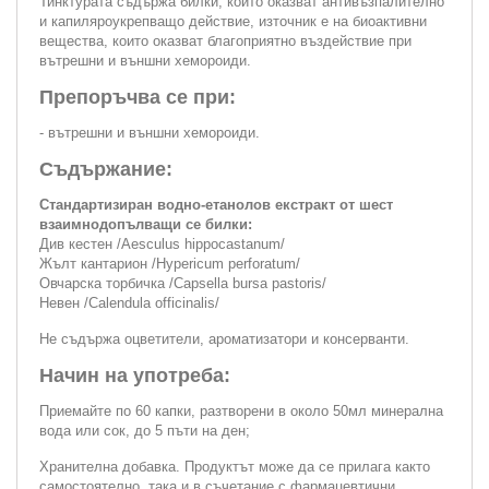
Тинктурата съдържа билки, които оказват антивъзпалително
и капиляроукрепващо действие, източник е на биоактивни
вещества, които оказват благоприятно въздействие при
вътрешни и външни хемороиди.
Препоръчва се при:
- вътрешни и външни хемороиди.
Съдържание:
Стандартизиран водно-етанолов екстракт от шест
взаимнодопълващи се билки:
Див кестен /Aesculus hippocastanum/
Жълт кантарион /Hypericum perforatum/
Овчарска торбичка /Capsella bursa pastoris/
Невен /Calendula officinalis/
Не съдържа оцветители, ароматизатори и консерванти.
Начин на употреба:
Приемайте по 60 капки, разтворени в около 50мл минерална
вода или сок, до 5 пъти на ден;
Хранителна добавка. Продуктът може да се прилага както
самостоятелно, така и в съчетание с фармацевтични