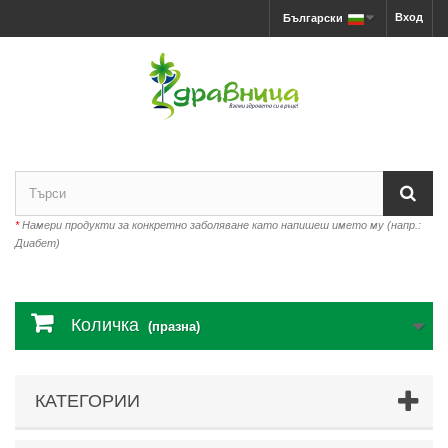
Вход
Български
*
Намери продукти за конкретно заболяване като напишеш името му (напр.:
Диабет)
Количка
(празна)
КАТЕГОРИИ