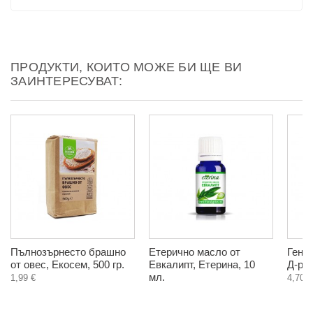
ПРОДУКТИ, КОИТО МОЖЕ БИ ЩЕ ВИ
ЗАИНТЕРЕСУВАТ:
Пълнозърнесто брашно
Етерично масло от
Генер
от овес, Екосем, 500 гр.
Евкалипт, Етерина, 10
Д-р 
мл.
1,99 €
4,70 €