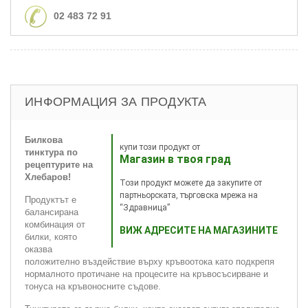
02 483 72 91
ИНФОРМАЦИЯ ЗА ПРОДУКТА
Билкова
купи този продукт от
тинктура по
Магазин в твоя град
рецептурите на
Хлебаров!
Този продукт можете да закупите от
партньорската, търговска мрежа на
Продуктът е
“Здравница”
балансирана
комбинация от
ВИЖ АДРЕСИТЕ НА МАГАЗИНИТЕ
билки, която
оказва
положително въздействие върху кръвоотока като подкрепя
нормалното протичане на процесите на кръвосъсирване и
тонуса на кръвоносните съдове.