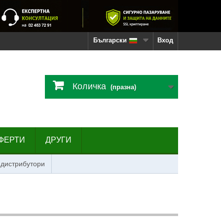
Български
Вход
Количка
(празна)
ФЕРТИ
ДРУГИ
 дистрибутори