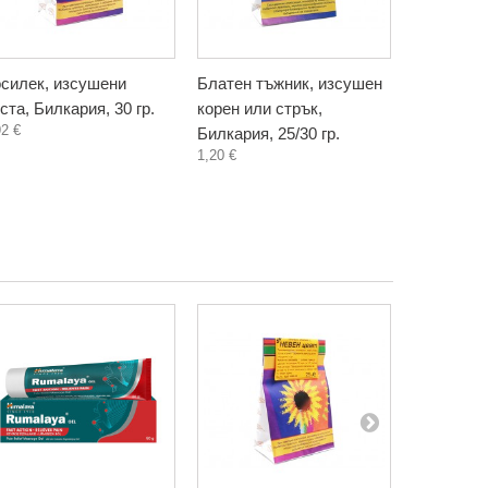
силек, изсушени
Блатен тъжник, изсушен
Бяла бре
ста, Билкария, 30 гр.
корен или стрък,
листа, ко
92 €
Билкария, 25/30 гр.
Билкария, 
1,20 €
1,18 €