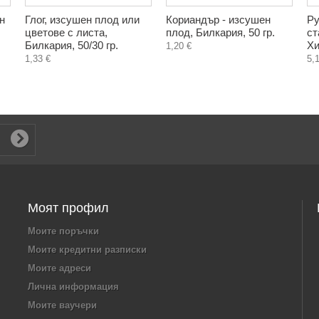
н
Глог, изсушен плод или
Кориандър - изсушен
Ру
цветове с листа,
плод, Билкария, 50 гр.
ст
Билкария, 50/30 гр.
Хи
1,20 €
1,33 €
5,
Моят профил
Моите поръчки
Моите кредитни разписки
Моите адреси
Лична информация
Моите ваучери