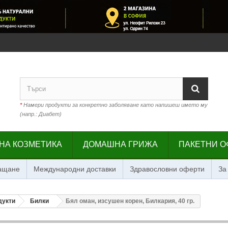
*
Намери продукти за конкретно заболяване като напишеш името му
(напр.: Диабет)
НА КОЗМЕТИКА
ДОМАШНА ГРИЖА
ПАКЕТНИ О
лащане
Международни доставки
Здравословни оферти
За
дукти
Билки
Бял оман, изсушен корен, Билкария, 40 гр.