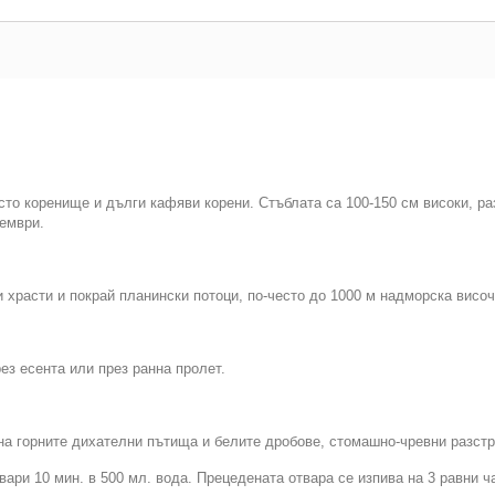
сто коренище и дълги кафяви корени. Стъблата са 100-150 см високи, ра
ември.
и храсти и покрай планински потоци, по-често до 1000 м надморска височ
ез есента или през ранна пролет.
а горните дихателни пътища и белите дробове, стомашно-чревни разстр
вари 10 мин. в 500 мл. вода. Прецедената отвара се изпива на 3 равни ч