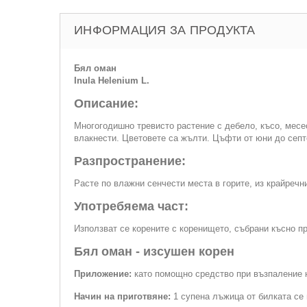
ИНФОРМАЦИЯ ЗА ПРОДУКТА
Бял оман
Inula Helenium L.
Описание:
Многогодишно тревисто растение с дебело, късо, месе
влакнести. Цветовете са жълти. Цъфти от юни до септ
Разпространение:
Расте по влажни сенчести места в горите, из крайречн
Употребяема част:
Използват се корените с коренището, събрани късно пр
Бял оман - изсушен корен
Приложение:
като помощно средство при възпаление н
Начин на приготвяне:
1 супена лъжица от билката се 