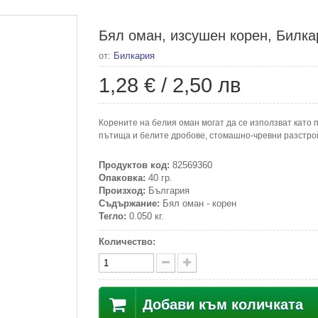
Бял оман, изсушен корен, Билкар
от:
Билкария
1,28 €
/
2,50 лв
Корените на белия оман могат да се използват като
пътища и белите дробове, стомашно-чревни разстрой
Продуктов код:
82569360
Опаковка:
40 гр.
Произход:
България
Съдържание:
Бял оман - корен
Тегло:
0.050 кг.
Количество:
Добави към количката