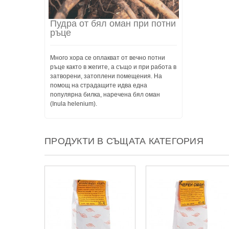
Пудра от бял оман при потни
ръце
Много хора се оплакват от вечно потни
ръце както в жегите, а също и при работа в
затворени, затоплени помещения. На
помощ на страдащите идва една
популярна билка, наречена бял оман
(Inula helenium).
ПРОДУКТИ В СЪЩАТА КАТЕГОРИЯ