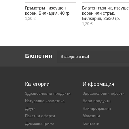
Гръмотрън, изсушен
Блатен тъжник, изсуше
корен, Билкария, 40 гр.
корен или стрък,
Билкария, 25/30 гр.
1,30 €
1,20 €
Бюлетин
Категории
Информация
Здравословни продукти
Здравословни оферти
Натурална козметика
Нови продукти
Други
Най-продавани
Пакетни оферти
Магазини
Домашна грижа
Контакти