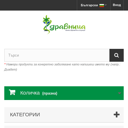
Вход
Български
*
Намери продукти за конкретно заболяване като напишеш името му (напр.:
Диабет)
Количка
(празна)
КАТЕГОРИИ