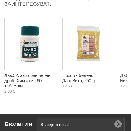
ЗАИНТЕРЕСУВАТ:
Лив.52, за здрав черен
Просо - белено,
Дъб,
дроб, Хималая, 60
ДароВита, 250 гр.
Билка
таблетки
1,43 €
1,43 €
2,80 €
Бюлетин