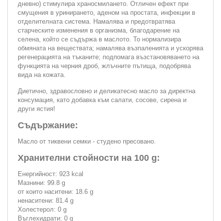
дневно) стимулира храносмилането. Отличен ефект при
смущения в уринирането, аденом на простата, инфекции в
отделителната система. Намалява и предотвратява
старческите изменения в организма, благодарение на
селена, който се съдържа в маслото. То нормализира
обмяната на веществата; намалява възпаленията и ускорява
регенерацията на тъканите; подпомага възстановяването на
функцията на черния дроб, жлъчните пътища, подобрява
вида на кожата.
Диетично, здравословно и деликатесно масло за директна
консумация, като добавка към салати, сосове, сирена и
други ястия!
Съдържание:
Масло от тиквени семки - студено пресовано.
Хранителни стойности на 100 g:
Енергийност: 923 kcal
Мазнини: 99.8 g
от които наситени: 18.6 g
ненаситени: 81.4 g
Холестерол: 0 g
Въглехидрати: 0 g