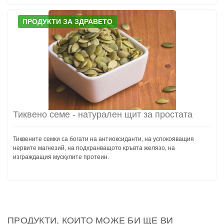
ПРОДУКТИ ЗА ЗДРАВЕТО
Тиквено семе - натурален щит за простата
Тиквените семки са богати на антиоксиданти, на успокояващия
нервите магнезий, на подхранващото кръвта желязо, на
изграждащия мускулите протеин.
ПРОДУКТИ, КОИТО МОЖЕ БИ ЩЕ ВИ