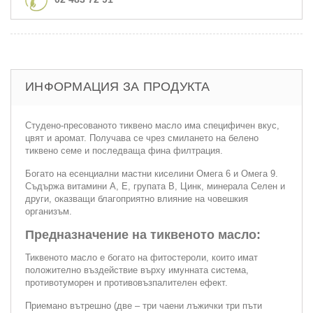
ИНФОРМАЦИЯ ЗА ПРОДУКТА
Студено-пресованото тиквено масло има специфичен вкус,
цвят и аромат. Получава се чрез смилането на белено
тиквено семе и последваща фина филтрация.
Богато на есенциални мастни киселини Омега 6 и Омега 9.
Съдържа витамини А, Е, групата В, Цинк, минерала Селен и
други, оказващи благоприятно влияние на човешкия
организъм.
Предназначение на тиквеното масло:
Тиквеното масло е богато на фитостероли, които имат
положително въздействие върху имунната система,
противотуморен и противовъзпалителен ефект.
Приемано вътрешно (две – три чаени лъжички три пъти