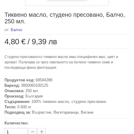
Тиквено масло, студено пресовано, Балчо,
250 мл.
от:
Балчо
4,80 €
/
9,39 лв
Студено-пресованото тиквено масло има специфичен вкус, цвят и
аромат. Получава се чрез смилането на белено тиквено семе и
последваща фина филтрация.
Продуктов код:
68594288
Баркод:
3800060100125
Опаковка:
250 мл.
Произход:
България
Съдържание:
100% тиквено масло, студено пресовано
Тегло:
0.600 кг.
Подходящ за:
Възрастни, Вегетарианци, Вегани
Количество: