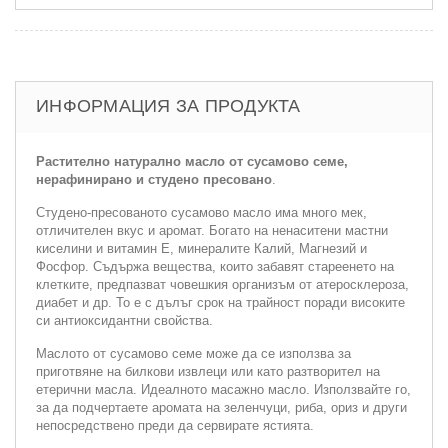
ИНФОРМАЦИЯ ЗА ПРОДУКТА
Растително натурално масло от сусамово семе,
нерафинирано и студено пресовано
.
Студено-пресованото сусамово масло има много мек,
отличителен вкус и аромат. Богато на ненаситени мастни
киселини и витамин Е, минералите Калий, Магнезий и
Фосфор. Съдържа вещества, които забавят стареенето на
клетките, предпазват човешкия организъм от атеросклероза,
диабет и др. То е с дълъг срок на трайност поради високите
си антиоксидантни свойства.
Маслото от сусамово семе може да се използва за
приготвяне на билкови извлеци или като разтворител на
етерични масла. Идеалното масажно масло. Използвайте го,
за да подчертаете аромата на зеленчуци, риба, ориз и други
непосредствено преди да сервирате ястията.