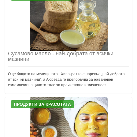
Сусамово масло - най-добрата от всички
мазнини
Още бащата на медицината - Хипократ го е нарекъл „най-добрата
от всички мазнини”, а Аюрведа го препоръчва за ежедневен
самомасаж на цялото тяло за пречистване и жизненост.
ПРОДУКТИ ЗА КРАСОТАТА