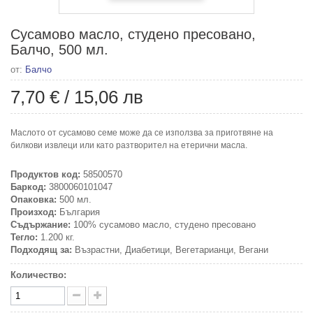
Сусамово масло, студено пресовано,
Балчо, 500 мл.
от:
Балчо
7,70 €
/
15,06 лв
Маслото от сусамово семе може да се използва за приготвяне на
билкови извлеци или като разтворител на етерични масла.
Продуктов код:
58500570
Баркод:
3800060101047
Опаковка:
500 мл.
Произход:
България
Съдържание:
100% сусамово масло, студено пресовано
Тегло:
1.200 кг.
Подходящ за:
Възрастни, Диабетици, Вегетарианци, Вегани
Количество: