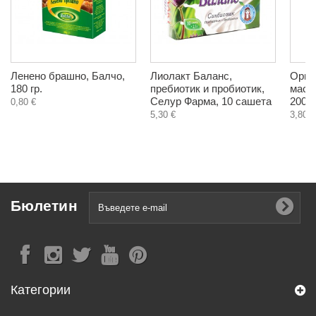
Ленено брашно, Балчо,
Лиолакт Баланс,
Орга
180 гр.
пребиотик и пробиотик,
масл
Селур Фарма, 10 сашета
200 м
0,80 €
5,30 €
3,80 €
Бюлетин
Категории