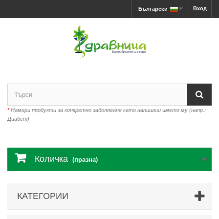
Вход
Български
*
Намери продукти за конкретно заболяване като напишеш името му (напр.:
Диабет)
Количка
(празна)
КАТЕГОРИИ