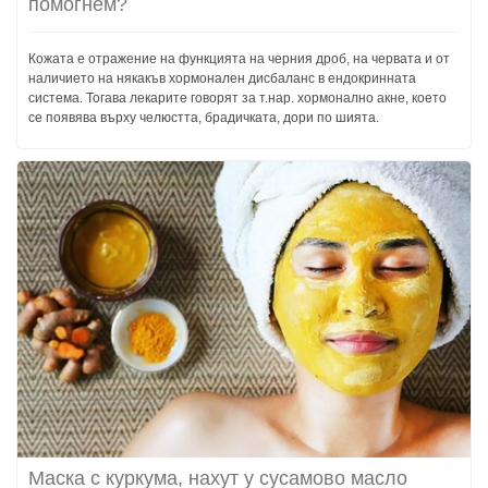
помогнем?
Кожата е отражение на функцията на черния дроб, на червата и от
наличието на някакъв хормонален дисбаланс в ендокринната
система. Тогава лекарите говорят за т.нар. хормонално акне, което
се появява върху челюстта, брадичката, дори по шията.
Маска с куркума, нахут у сусамово масло