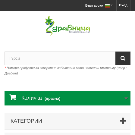
Вход
Български
*
Намери продукти за конкретно заболяване като напишеш името му (напр.:
Диабет)
Количка
(празна)
КАТЕГОРИИ