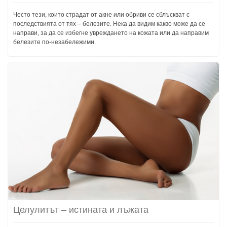
Често тези, които страдат от акне или обриви се сблъскват с
последствията от тях – белезите. Нека да видим какво може да се
направи, за да се избегне увреждането на кожата или да направим
белезите по-незабележими.
Целулитът – истината и лъжата