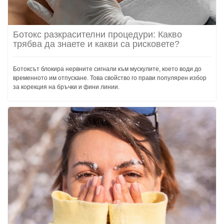
Ботокс разкрасителни процедури: Какво
трябва да знаете и какви са рисковете?
Ботоксът блокира нервните сигнали към мускулите, което води до
временното им отпускане. Това свойство го прави популярен избор
за корекция на бръчки и фини линии.