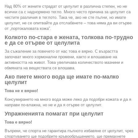
Над 80% от жените страдат от целулит в различна степен, но не
всички са с наднормено тегло. Много често причина за целулит са
честите различия в теглото. Така че, ако не сте пълни, но имате
целулит, не се опитвайте да отслабвнете – това няма да ви отърве
от „портокаловата кожа”.
Колкото по-стара е жената, толкова по-трудно
е да се отърве от целулита
За съжаление за повечето от нас това е вярно. С възрастта
започват много хормонални промени, както и влошаване на
активността на живот. Това увеличава количеството мазнини и
обмяната на веществата се влошава.
Ако пиете много вода ще имате по-малко
целулит
Това не е вярно!
Консумирането на много вода може леко да подобри кожата и да я
направи по-влажна, но не и да я отърве от целулит.
Упражненията помагат при целулит
Това е вярно!
Въпреки, че спорта не гарантира пълното избавяне от целулит, чрез
спортуването ще подобрите кръвообръщението, ще премахнете