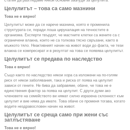
статия да разгледаме някои основни заблуди за целулита.
Целулитът – това са само мазнини
Това не е вярно!
Целулитът може да се нарече мазнина, която е променила
структурата си, поради лоша цирукалация на течностите в
организма. Експерти твърдят, че мастните клетки са жените са с
ограничени влакна, които не са толкова тясно свръзани, както в
мъжкото тяло. Неактивният начин на живот води до факта, че тези
влакна се компресират и в резултат на това се появява целулитът.
Целулитът се предава по наследство
Това е вярно!
Също както по наследство някои хора са изложени на по-голям
риск от някои заболявания, така и риска от поява на целулит
зависи от гените. Не бива да забравяме, обаче, че това не е
единствения фактор за поява на целулит. С други думи ако
членовете на семейството ви нямат силно изразена склонност към
целулит и вие няма да имате. Това обаче се променя тогава, когато
водите нездравословен начин на живот.
Целулитът се среща само при жени със
затлъстяване
Това не е вярно!