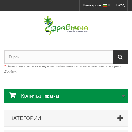
Вход
Български
*
Намери продукти за конкретно заболяване като напишеш името му (напр.:
Диабет)
Количка
(празна)
КАТЕГОРИИ