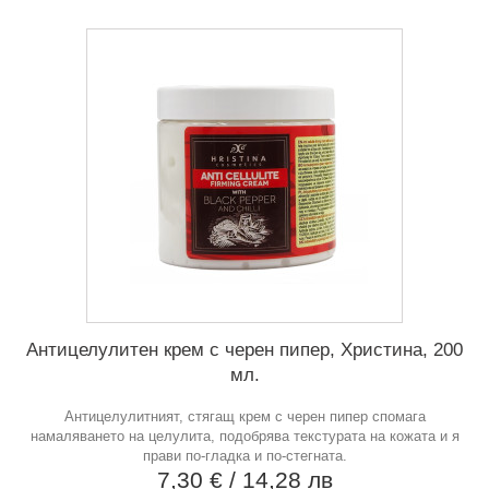
Антицелулитен крем с черен пипер, Христина, 200
мл.
Антицелулитният, стягащ крем с черен пипер спомага
намаляването на целулита, подобрява текстурата на кожата и я
прави по-гладка и по-стегната.
7,30 €
/ 14,28 лв