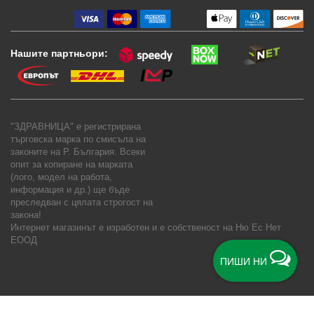
Нашите партньори:
"ЗДРАВНИЦА" е регистрирана
търговска марка по смисъла на
законите на Р. България. Всеки
опит за копиране на марката
(лого, модел на работа,
информация и др.) ще бъде
преследван с цялата строгост на
закона!
Интернет магазинът е изработен и е собственост на
Ню Ес Нет
ЕООД
ПИШИ НИ