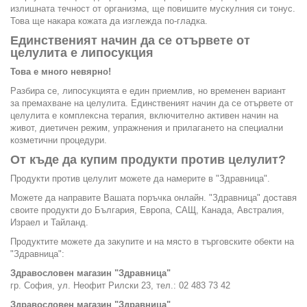
излишната течност от организма, ще повишите мускулния си тонус.
Това ще накара кожата да изглежда по-гладка.
Единственият начин да се отървете от
целулита е липосукция
Това е много невярно!
Разбира се, липосукцията е един приемлив, но временен вариант
за премахване на целулита. Единственият начин да се отървете от
целулита е комплексна терапия, включително активен начин на
живот, диетичен режим, упражнения и прилагането на специални
козметични процедури.
От къде да купим продукти против целулит?
Продукти против целулит можете да намерите в "Здравница".
Можете да направите Вашата поръчка онлайн. "Здравница" доставя
своите продукти до България, Европа, САЩ, Канада, Австралия,
Израел и Тайланд.
Продуктите можете да закупите и на място в търговските обекти на
"Здравница":
Здравословен магазин "Здравница"
гр. София, ул. Неофит Рилски 23, тел.: 02 483 73 42
Здравословен магазин "Здравница"