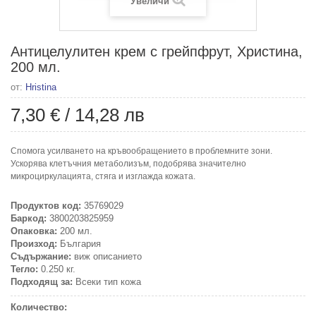
Увеличи
Антицелулитен крем с грейпфрут, Христина,
200 мл.
от:
Hristina
7,30 €
/
14,28 лв
Спомога усилването на кръвообращението в проблемните зони.
Ускорява клетъчния метаболизъм, подобрява значително
микроциркулацията, стяга и изглажда кожата.
Продуктов код:
35769029
Баркод:
3800203825959
Опаковка:
200 мл.
Произход:
България
Съдържание:
виж описанието
Тегло:
0.250 кг.
Подходящ за:
Всеки тип кожа
Количество: