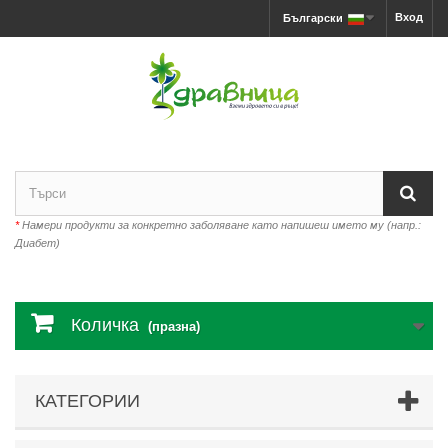
Вход
Български
*
Намери продукти за конкретно заболяване като напишеш името му (напр.:
Диабет)
Количка
(празна)
КАТЕГОРИИ