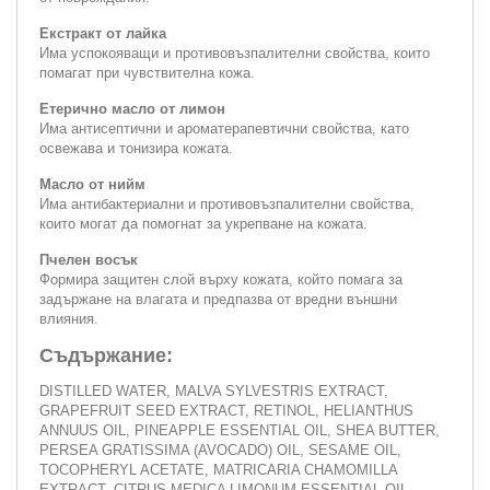
Екстракт от лайка
Има успокояващи и противовъзпалителни свойства, които
помагат при чувствителна кожа.
Етерично масло от лимон
Има антисептични и ароматерапевтични свойства, като
освежава и тонизира кожата.
Масло от нийм
Има антибактериални и противовъзпалителни свойства,
които могат да помогнат за укрепване на кожата.
Пчелен восък
Формира защитен слой върху кожата, който помага за
задържане на влагата и предпазва от вредни външни
влияния.
Съдържание:
DISTILLED WATER, MALVA SYLVESTRIS EXTRACT,
GRAPEFRUIT SEED EXTRACT, RETINOL, HELIANTHUS
ANNUUS OIL, PINEAPPLE ESSENTIAL OIL, SHEA BUTTER,
PERSEA GRATISSIMA (AVOCADO) OIL, SESAME OIL,
TOCOPHERYL ACETATE, MATRICARIA CHAMOMILLA
EXTRACT, CITRUS MEDICA LIMONUM ESSENTIAL OIL,