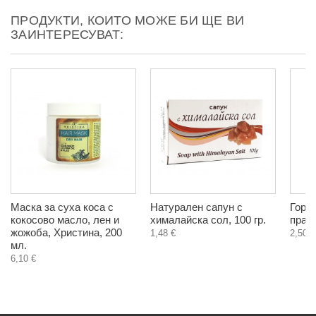
ПРОДУКТИ, КОИТО МОЖЕ БИ ЩЕ ВИ
ЗАИНТЕРЕСУВАТ:
Маска за суха коса с
Натурален сапун с
Горч
кокосово масло, лен и
хималайска сол, 100 гр.
прах,
жожоба, Христина, 200
1,48 €
2,50 €
мл.
6,10 €