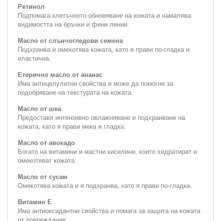
Ретинол
Подпомага клетъчното обновяване на кожата и намалява
видимостта на бръчки и фини линии.
Масло от слънчогледови семена
Подхранва и омекотява кожата, като я прави по-гладка и
еластична.
Етерично масло от ананас
Има антицелулитни свойства и може да помогне за
подобряване на текстурата на кожата.
Масло от шеа
Предоставя интензивно овлажняване и подхранване на
кожата, като я прави мека и гладка.
Масло от авокадо
Богато на витамини и мастни киселини, които хидратират и
омекотяват кожата.
Масло от сусам
Омекотява кожата и я подхранва, като я прави по-гладка.
Витамин Е
Има антиоксидантни свойства и помага за защита на кожата
от повреждания.