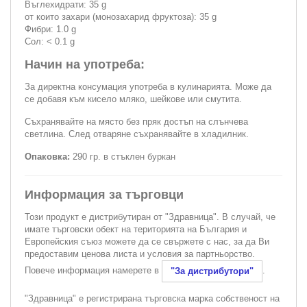
Въглехидрати: 35 g
от които захари (монозахарид фруктоза): 35 g
Фибри: 1.0 g
Сол: < 0.1 g
Начин на употреба:
За директна консумация употреба в кулинарията. Може да
се добавя към кисело мляко, шейкове или смутита.
Съхранявайте на място без пряк достъп на слънчева
светлина. След отваряне съхранявайте в хладилник.
Опаковка:
290 гр. в стъклен буркан
Информация за търговци
Този продукт е дистрибутиран от "Здравница". В случай, че
имате търговски обект на територията на България и
Европейския съюз можете да се свържете с нас, за да Ви
предоставим ценова листа и условия за партньорство.
Повече информация намерете в
.
"За дистрибутори"
"Здравница" е регистрирана търговска марка собственост на