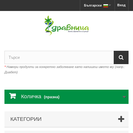
Вход
Български
*
Намери продукти за конкретно заболяване като напишеш името му (напр.:
Диабет)
Количка
(празна)
КАТЕГОРИИ