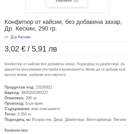
Увеличи
Конфитюр от кайсии, без добавена захар,
Др. Кескин, 290 гр.
от:
Д-р Кескин
3,02 €
/
5,91 лв
Конфитюр от кайсии без добавена захар. Подходящ за диабетици. За
директна консумация употреба в кулинарията. Може да се добавя към
кисело мляко, шейкове или смутита.
Продуктов код:
23105921
Баркод:
3800202280227
Опаковка:
290 гр.
Произход:
България
Съдържание:
виж описанието
Тегло:
0.350 кг.
Подходящ за:
Възрастни, Деца, Диабетици, Вегетарианци, Вегани
Количество: