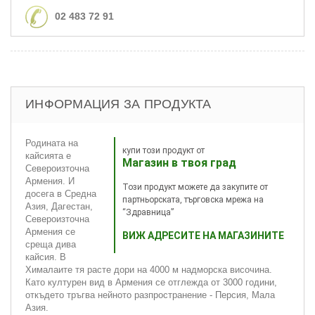
02 483 72 91
ИНФОРМАЦИЯ ЗА ПРОДУКТА
Родината на
купи този продукт от
кайсията е
Магазин в твоя град
Североизточна
Армения. И
Този продукт можете да закупите от
досега в Средна
партньорската, търговска мрежа на
Азия, Дагестан,
“Здравница”
Североизточна
Армения се
ВИЖ АДРЕСИТЕ НА МАГАЗИНИТЕ
среща дива
кайсия. В
Хималаите тя расте дори на 4000 м надморска височина.
Като културен вид в Армения се отглежда от 3000 години,
откъдето тръгва нейното разпространение - Персия, Мала
Азия.