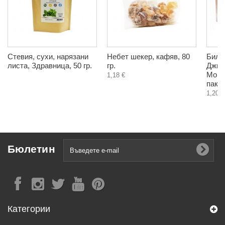
Стевия, сухи, нарязани
Небет шекер, кафяв, 80
Билко
листа, Здравница, 50 гр.
гр.
Джин
Мона
1,18 €
паке
1,20 €
Бюлетин
Категории