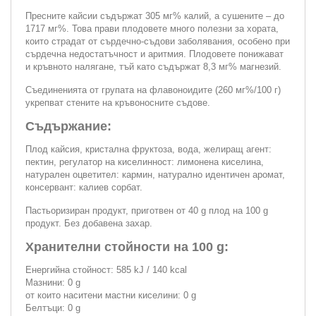
Пресните кайсии съдържат 305 мг% калий, а сушените – до
1717 мг%. Това прави плодовете много полезни за хората,
които страдат от сърдечно-съдови заболявания, особено при
сърдечна недостатъчност и аритмия. Плодовете понижават
и кръвното налягане, тъй като съдържат 8,3 мг% магнезий.
Съединенията от групата на флавоноидите (260 мг%/100 г)
укрепват стените на кръвоносните съдове.
Съдържание:
Плод кайсия, кристална фруктоза, вода, желиращ агент:
пектин, регулатор на киселинност: лимонена киселина,
натурален оцветител: кармин, натурално идентичен аромат,
консервант: калиев сорбат.
Пастьоризиран продукт, приготвен от 40 g плод на 100 g
продукт. Без добавена захар.
Хранителни стойности на 100 g:
Енергийна стойност: 585 kJ / 140 kcal
Мазнини: 0 g
от които наситени мастни киселини: 0 g
Белтъци: 0 g