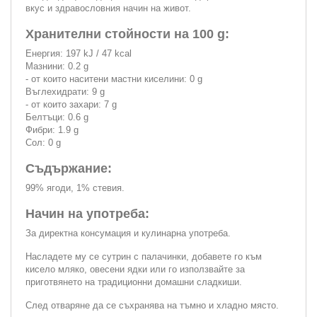
вкус и здравословния начин на живот.
Хранителни стойности на 100 g:
Енергия: 197 kJ / 47 kcal
Мазнини: 0.2 g
- от които наситени мастни киселини: 0 g
Въглехидрати: 9 g
- от които захари: 7 g
Белтъци: 0.6 g
Фибри: 1.9 g
Сол: 0 g
Съдържание:
99% ягоди, 1% стевия.
Начин на употреба:
За директна консумация и кулинарна употреба.
Насладете му се сутрин с палачинки, добавете го към
кисело мляко, овесени ядки или го използвайте за
приготвянето на традиционни домашни сладкиши.
След отваряне да се съхранява на тъмно и хладно място.