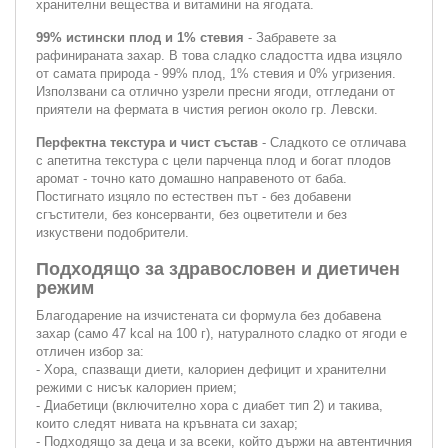
хранителни вещества и витамини на ягодата.
99% истински плод и 1% стевия
- Забравете за
рафинираната захар. В това сладко сладостта идва изцяло
от самата природа - 99% плод, 1% стевия и 0% угризения.
Използвани са отлично узрели пресни ягоди, отгледани от
приятели на фермата в чистия регион около гр. Левски.
Перфектна текстура и чист състав
- Сладкото се отличава
с апетитна текстура с цели парченца плод и богат плодов
аромат - точно като домашно направеното от баба.
Постигнато изцяло по естествен път - без добавени
сгъстители, без консерванти, без оцветители и без
изкуствени подобрители.
Подходящо за здравословен и диетичен
режим
Благодарение на изчистената си формула без добавена
захар (само 47 kcal на 100 г), натуралното сладко от ягоди е
отличен избор за:
- Хора, спазващи диети, калориен дефицит и хранителни
режими с нисък калориен прием;
- Диабетици (включително хора с диабет тип 2) и такива,
които следят нивата на кръвната си захар;
- Подходящо за деца и за всеки, който държи на автентичния