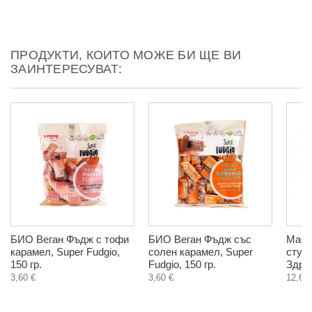
ПРОДУКТИ, КОИТО МОЖЕ БИ ЩЕ ВИ
ЗАИНТЕРЕСУВАТ:
БИО Веган Фъдж с тофи
БИО Веган Фъдж със
Масл
карамел, Super Fudgio,
солен карамел, Super
студ
150 гр.
Fudgio, 150 гр.
Здра
3,60 €
3,60 €
12,60 