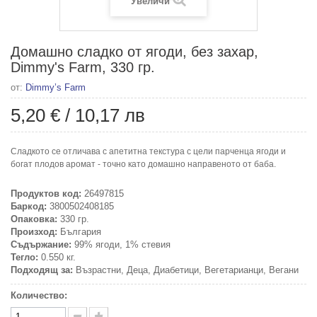
Увеличи
Домашно сладко от ягоди, без захар,
Dimmy's Farm, 330 гр.
от:
Dimmy’s Farm
5,20 €
/
10,17 лв
Сладкото се отличава с апетитна текстура с цели парченца ягоди и
богат плодов аромат - точно като домашно направеното от баба.
Продуктов код:
26497815
Баркод:
3800502408185
Опаковка:
330 гр.
Произход:
България
Съдържание:
99% ягоди, 1% стевия
Тегло:
0.550 кг.
Подходящ за:
Възрастни, Деца, Диабетици, Вегетарианци, Вегани
Количество: