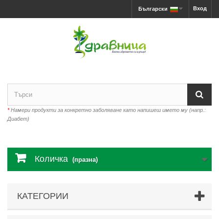
Вход
Български
*
Намери продукти за конкретно заболяване като напишеш името му (напр.:
Диабет)
Количка
(празна)
КАТЕГОРИИ