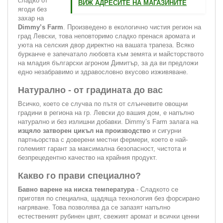
сладко от
ВИЖ АДРЕСИТЕ НА МАГАЗИНИТЕ
ягоди без
захар на
Dimmy’s Farm
. Произведено в екологично чистия регион на
град Левски, това неповторимо сладко пренася аромата и
уюта на селския двор директно на вашата трапеза. Всяко
бурканче е запечатало любовта към земята и майсторството
на младия български агроном Димитър, за да ви предложи
едно незабравимо и здравословно вкусово изживяване.
Натурално - от градината до вас
Всичко, което се случва по пътя от слънчевите овощни
градини в региона на гр. Левски до вашия дом, е напълно
натурално и без излишни добавки. Dimmy’s Farm залага на
изцяло затворен цикъл на производство
и сигурни
партньорства с доверени местни фермери, което е най-
големият гарант за максимална безопасност, чистота и
безпрецедентно качество на крайния продукт.
Какво го прави специално?
Бавно варене на ниска температура
- Сладкото се
приготвя по специална, щадяща технология без форсирано
нагряване. Това позволява да се запазят напълно
естественият рубинен цвят, свежият аромат и всички ценни