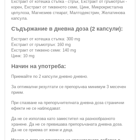
Екстракт от котешка стъпка - стрък, Екстракт от гръмотрън -
корен, Екстракт от тиквеното семе, Цинк, Микрокристална
целулоза, Магнезиев стеарат, Малтодекстрин, Желатинова
капсула.
Съдържание в дневна доза (2 капсули):
Екстракт от котешка стъпка: 300 mg
Екстракт от гръмотрън: 160 mg
Екстракт от тиквено семе: 140 mg
Цинк: 10 mg
Начин на употреба:
Приемайте по 2 капсули дневно дневно.
За оптимални резултати се препоръчва минимум 3 месечен
прием.
При спазване на препоръчителната дневна доза странични
ефекти не се наблюдават.
Да не се използва като заместител на разнообразното
хранене. Да не се превишава препоръчаната дневна доза.
Да не се приема от жени и деца.