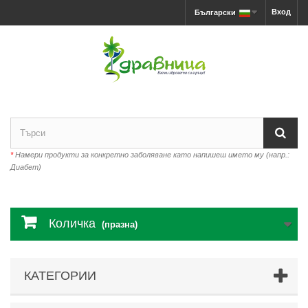
Вход
Български
*
Намери продукти за конкретно заболяване като напишеш името му (напр.:
Диабет)
Количка
(празна)
КАТЕГОРИИ