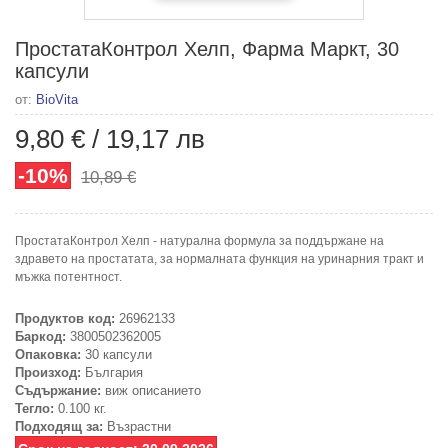
ПростатаКонтрол Хелп, Фарма Маркт, 30
капсули
от:
BioVita
9,80 €
/
19,17 лв
-10%
10,89 €
ПростатаКонтрол Хелп - натурална формула за поддържане на
здравето на простатата, за нормалната функция на уринарния тракт и
мъжка потентност.
Продуктов код:
26962133
Баркод:
3800502362005
Опаковка:
30 капсули
Произход:
България
Съдържание:
виж описанието
Тегло:
0.100 кг.
Подходящ за:
Възрастни