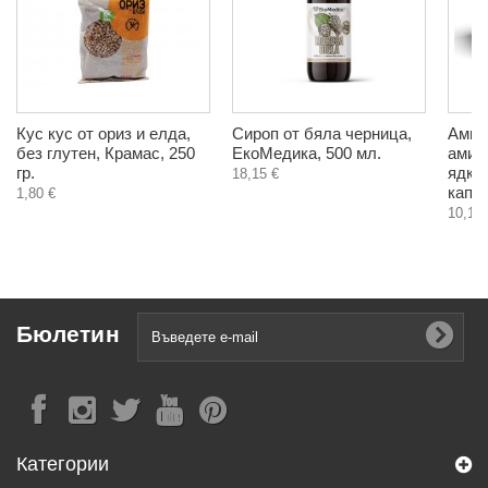
Кус кус от ориз и елда,
Сироп от бяла черница,
АмиВ
без глутен, Крамас, 250
ЕкоМедика, 500 мл.
амиг
гр.
ядки,
18,15 €
капс
1,80 €
10,10 
Бюлетин
Категории