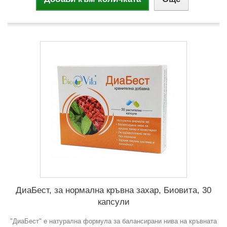
ДиаБест, за нормална кръвна захар, Биовита, 30
капсули
"ДиаБест" е натурална формула за балансирани нива на кръвната