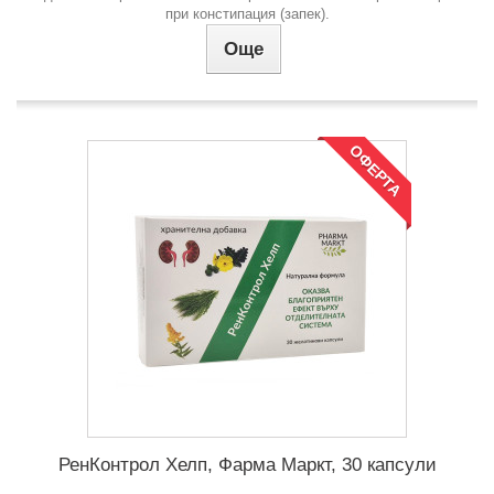
при констипация (запек).
Още
ОФЕРТА
РенКонтрол Хелп, Фарма Маркт, 30 капсули