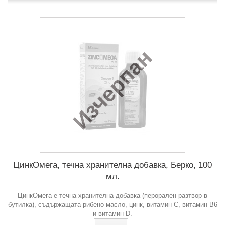
Изчерпан
ЦинкОмега, течна хранителна добавка, Берко, 100
мл.
ЦинкОмега е течна хранителна добавка (перорален разтвор в
бутилка), съдържащата рибено масло, цинк, витамин С, витамин В6
и витамин D.