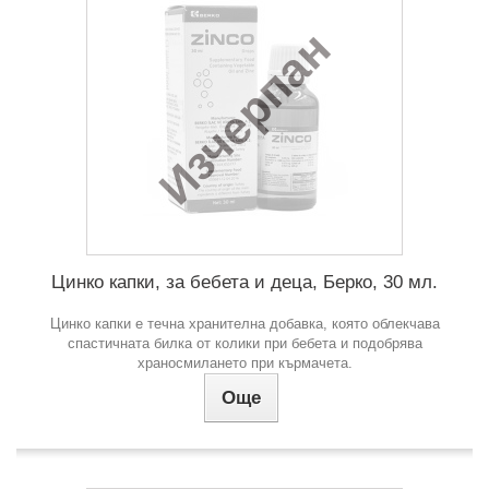
Изчерпан
Цинко капки, за бебета и деца, Берко, 30 мл.
Цинко капки е течна хранителна добавка, която облекчава
спастичната билка от колики при бебета и подобрява
храносмилането при кърмачета.
Още