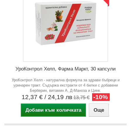
УроКонтрол Хелп, Фарма Маркт, 30 капсули
УроКонтрол Хелп - натурална формула за здрави бъбреци и
уринарен тракт. Съдържа екстракти от 4 билки с добавени
Берберин, витамин А, Д-Маноза и Цинк.
12,37 €
/ 24,19 лв
-10%
13,75 €
Добави към количката
Още