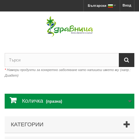
Вход
Български
*
Намери продукти за конкретно заболяване като напишеш името му (напр.:
Диабет)
Количка
(празна)
КАТЕГОРИИ