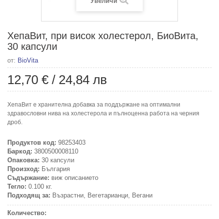
Увеличи
ХепаВит, при висок холестерол, БиоВита,
30 капсули
от:
BioVita
12,70 €
/
24,84 лв
ХепаВит е хранителна добавка за поддържане на оптимални
здравословни нива на холестерола и пълноценна работа на черния
дроб.
Продуктов код:
98253403
Баркод:
3800500008110
Опаковка:
30 капсули
Произход:
България
Съдържание:
виж описанието
Тегло:
0.100 кг.
Подходящ за:
Възрастни, Вегетарианци, Вегани
Количество: