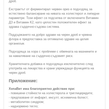
дроб.
Екстрактът от ферментирал червен ориз е подходящ за
естествено балансиране на нивата на холестерол и липидни
параметри. Този ефект се подсилва от включените Витамин
Д3 и Витамин К2, като цялостен положителен ефект за
здрава сърдечно-съдова система.
Поддържането на добро здраве на черен дроб и чревна
флора е предпоставка за оптимално здраве на целия
организъм.
Подходяща за хора с проблеми с обмяната на мазнините и
за намаляване на сърдечно-съдовият риск.
Хранителната добавка е подходяща изключително след
употреба на лекарства и храни увреждащи функцията на
черен дроб.
Приложение:
ХепаВит има благоприятно действие при:
- повишени стойности на холестерола и триглицеридите;
- предпазване от инфаркт, инсулт, исхемична болест;
- метаболитен синдром;
- наднормено тегло;