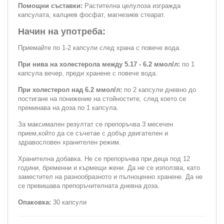
Помощни съставки:
Растителна целулоза изгражда
капсулата, калциев фосфат, магнезиев стеарат.
Начин на употреба:
Приемайте по 1-2 капсули след храна с повече вода.
При нива на холестерола между 5.17 - 6.2 ммол/л:
по 1
капсула вечер, преди хранене с повече вода.
При холестерол над 6.2 ммол/л:
по 2 капсули дневно до
постигане на понижение на стойностите, след което се
преминава на доза по 1 капсула.
За максимален резултат се препоръчва 3 месечен
прием,който да се съчетае с добър двигателен и
здравословен хранителен режим.
Хранителна добавка. Не се препоръчва при деца под 12
години, бременни и кърмещи жени. Да не се използва, като
заместител на разнообразното и пълноценно хранене. Да не
се превишава препоръчителната дневна доза.
Опаковка:
30 капсули