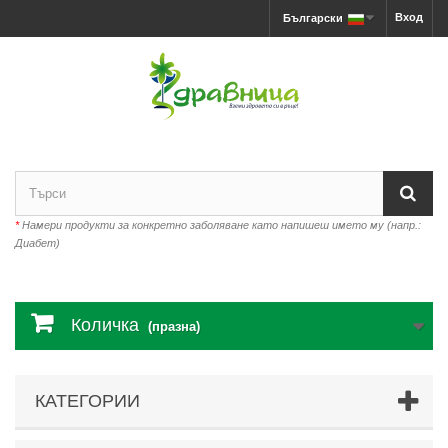
Вход
Български
*
Намери продукти за конкретно заболяване като напишеш името му (напр.:
Диабет)
Количка
(празна)
КАТЕГОРИИ