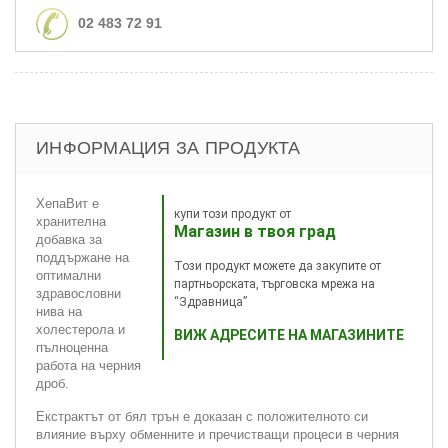
02 483 72 91
ИНФОРМАЦИЯ ЗА ПРОДУКТА
ХепаВит е
купи този продукт от
хранителна
Магазин в твоя град
добавка за
поддържане на
Този продукт можете да закупите от
оптимални
партньорската, търговска мрежа на
здравословни
“Здравница”
нива на
холестерола и
ВИЖ АДРЕСИТЕ НА МАГАЗИНИТЕ
пълноценна
работа на черния
дроб.
Екстрактът от бял трън е доказан с положителното си
влияние върху обменните и пречистващи процеси в черния