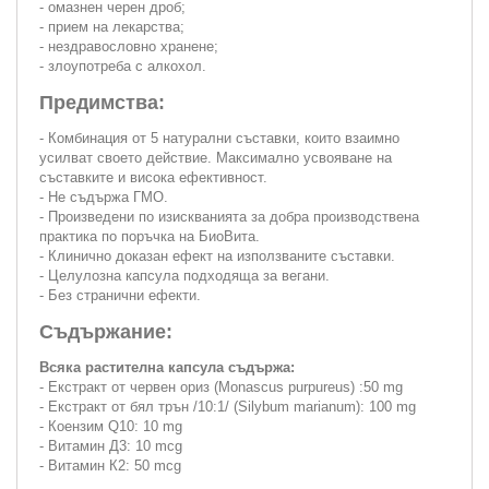
- омазнен черен дроб;
- прием на лекарства;
- нездравословно хранене;
- злоупотреба с алкохол.
Предимства:
- Комбинация от 5 натурални съставки, които взаимно
усилват своето действие. Максимално усвояване на
съставките и висока ефективност.
- Не съдържа ГМО.
- Произведени по изискванията за добра производствена
практика по поръчка на БиоВита.
- Клинично доказан ефект на използваните съставки.
- Целулозна капсула подходяща за вегани.
- Без странични ефекти.
Съдържание:
Всяка растителна капсула съдържа:
- Екстракт от червен ориз (Monascus purpureus) :50 mg
- Екстракт от бял трън /10:1/ (Silybum marianum): 100 mg
- Коензим Q10: 10 mg
- Витамин Д3: 10 mcg
- Витамин К2: 50 mcg