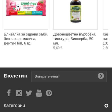
Близалка за здрави зъби,
Дребноцветна върбовка,
Кайен
без захар, малина,
тинктура, Биохерба, 50
пипе
Денти-Поп, 6 гр.
мл.
100 г
5,60 €
2,60 €
Бюлетин
Категории