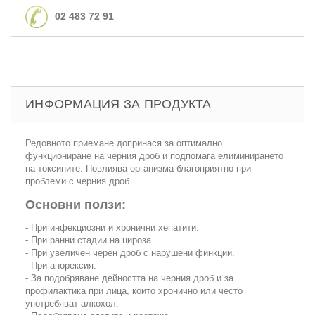
02 483 72 91
ИНФОРМАЦИЯ ЗА ПРОДУКТА
Редовното приемане допринася за оптимално
функциониране на черния дроб и подпомага елиминирането
на токсините. Повлиява организма благоприятно при
проблеми с черния дроб.
Основни ползи:
- При инфекциозни и хронични хепатити.
- При ранни стадии на цироза.
- При увеличен черен дроб с нарушени финкции.
- При анорексия.
- За подобряване дейността на черния дроб и за
профилактика при лица, които хронично или често
употребяват алкохол.