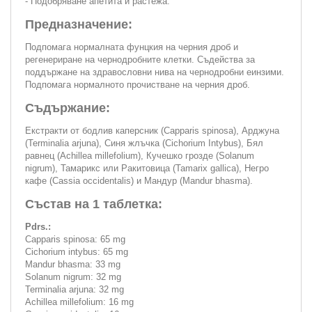
- Подобряване апетита и растежа.
Предназначение:
Подпомага нормалната фунцкия на черния дроб и
регенериране на чернодробните клетки. Съдейства за
поддържане на здравословни нива на чернодробни еинзими.
Подпомага нормалното прочистване на черния дроб.
Съдържание:
Екстракти от бодлив каперсник (Capparis spinosa), Арджуна
(Terminalia arjuna), Синя жлъчка (Cichorium Intybus), Бял
равнец (Achillea millefolium), Кучешко грозде (Solanum
nigrum), Тамарикс или Ракитовица (Tamarix gallica), Негро
кафе (Cassia occidentalis) и Мандур (Mandur bhasma).
Състав на 1 таблетка:
Pdrs.:
Capparis spinosa: 65 mg
Cichorium intybus: 65 mg
Mandur bhasma: 33 mg
Solanum nigrum: 32 mg
Terminalia arjuna: 32 mg
Achillea millefolium: 16 mg