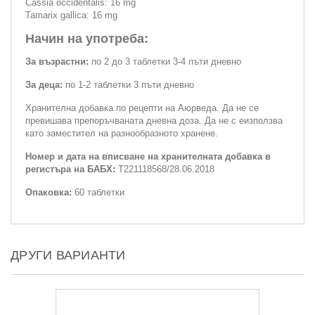
Cassia occidentalis: 16 mg
Tamarix gallica: 16 mg
Начин на употреба:
За възрастни:
по 2 до 3 таблетки 3-4 пъти дневно
За деца:
по 1-2 таблетки 3 пъти дневно
Хранителна добавка по рецепти на Аюрведа. Да не се
превишава препоръчваната дневна доза. Да не с еизползва
като заместител на разнообразното хранене.
Номер и дата на вписване на хранителната добавка в
регистъра на БАБХ:
Т221118568/28.06.2018
Опаковка:
60 таблетки
ДРУГИ ВАРИАНТИ