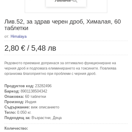
Увеличи
Лив.52, за здрав черен дроб, Хималая, 60
таблетки
от:
Himalaya
2,80 €
/
5,48 лв
Редовното приемане допринася за оптимално функциониране на
черния дроб и подпомага елиминирането на токсините. Повлиява
организма благоприятно при проблеми с черния дроб.
Продуктов код:
23282496
Баркод:
8901138504342
Опаковка:
60 таблетки
Произход:
Индия
Съдържание:
виж описанието
Тегло:
0.050 кг.
Подходящ за:
Възрастни, Деца
Количество: