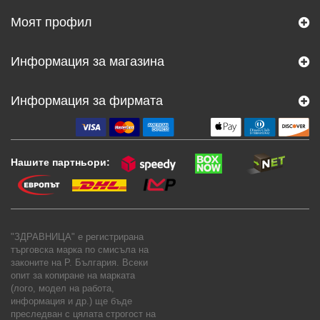
Моят профил
Информация за магазина
Информация за фирмата
Нашите партньори:
"ЗДРАВНИЦА" е регистрирана
търговска марка по смисъла на
законите на Р. България. Всеки
опит за копиране на марката
(лого, модел на работа,
информация и др.) ще бъде
преследван с цялата строгост на