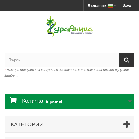
Вход
Български
*
Намери продукти за конкретно заболяване като напишеш името му (напр.:
Диабет)
Количка
(празна)
КАТЕГОРИИ