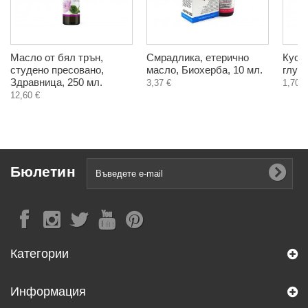
Масло от бял трън,
Смрадлика, етерично
Куску
студено пресовано,
масло, Биохерба, 10 мл.
глуте
Здравница, 250 мл.
3,37 €
1,70 €
12,60 €
Бюлетин
Категории
Информация