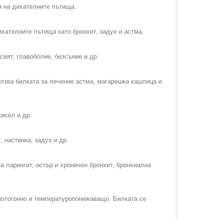
я на дихателните пътища.
хателните пътища като бронхит, задух и астма.
вят, главоболие, безсъние и др.
лзва билката за лечение астма, магарешка кашлица и
кисел и др.
 настинка, задух и др.
 ларингит, остър и хроничен бронхит, бронхиална
потогонно и температуропонижаващо. Билката се