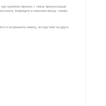
 при хроничен бронхит с тежък бронхоспазъм
остатата, бъбреците и пикочния мехур, газове,
ието и вътрешната немощ, вследствие на други