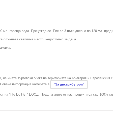
00 мл. гореща вода. Прецежда се. Пие се 3 пъти дневно по 120 мл. преди
ка слънчева светлина място, недостъпно за деца.
аковка.
й, че имате търговски обект на територията на България и Европейския 
. Повече информация намерете в
.
"За дистрибутори"
ост на "Ню Ес Нет" ЕООД. Предлаганите от нас продукти са със 100% га