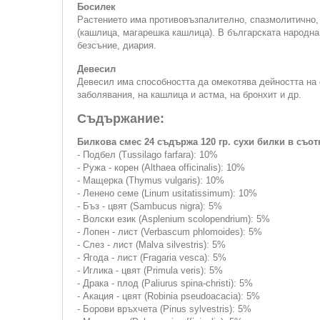
Босилек
Растението има противовъзпалително, спазмолитично,
(кашлица, магарешка кашлица). В българската народна 
безсъние, диария.
Девесил
Девесил има способността да омекотява дейността на 
заболявания, на кашлица и астма, на бронхит и др.
Съдържание:
Билкова смес 24 съдържа 120 гр. сухи билки в съо
- Подбел (Tussilago farfara): 10%
- Ружа - корен (Althaea officinalis): 10%
- Мащерка (Thymus vulgaris): 10%
- Ленено семе (Linum usitatissimum): 10%
- Бъз - цвят (Sambucus nigra): 5%
- Волски език (Asplenium scolopendrium): 5%
- Лопен - лист (Verbascum phlomoides): 5%
- Слез - лист (Malva silvestris): 5%
- Ягода - лист (Fragaria vesca): 5%
- Иглика - цвят (Primula veris): 5%
- Драка - плод (Paliurus spina-christi): 5%
- Акация - цвят (Robinia pseudoacacia): 5%
- Борови връхчета (Pinus sylvestris): 5%