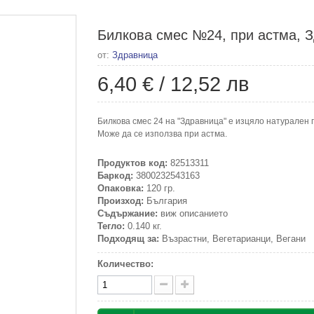
Билкова смес №24, при астма, З
от:
Здравница
6,40 €
/
12,52 лв
Билкова смес 24 на "Здравница" е изцяло натурален п
Може да се използва при астма.
Продуктов код:
82513311
Баркод:
3800232543163
Опаковка:
120 гр.
Произход:
България
Съдържание:
виж описанието
Тегло:
0.140 кг.
Подходящ за:
Възрастни, Вегетарианци, Вегани
Количество: