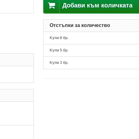
Добави към количката
Отстъпки за количество
Kупи 8 бр.
Kупи 5 бр.
Kупи 3 бр.