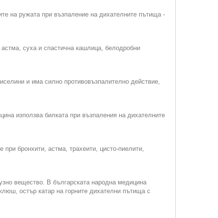
те на ружата при възпаление на дихателните пътища -
 астма, суха и спастична кашлица, белодробни
киселини и има силно противовъзпалително действие,
ицина използва билката при възпаления на дихателните
 при бронхити, астма, трахеити, цисто-пиелити,
узно вещество. В българската народна медицина
оклюш, остър катар на горните дихателни пътища с