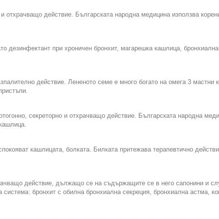
и отхрачващо действие. Българската народна медицина използва корени
то дезинфектант при хроничен бронхит, магарешка кашлица, бронхиална
палително действие. Лененото семе е много богато на омега 3 мастни 
пристъпи.
отогонно, секреторно и отхрачващо действие. Българската народна мед
 кашлица.
покояват кашлицата, болката. Билката притежава терапевтично действие
ачващо действие, дължащо се на съдържащите се в него сапонини и сл
а система: бронхит с обилна бронхиална секреция, бронхиална астма, к