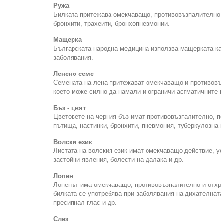
Ружа
Билката притежава омекчаващо, противовъзпалително 
бронхити, трахеити, бронхопневмонии.
Мащерка
Българската народна медицина използва мащерката ка
заболявания.
Ленено семе
Семената на лена притежават омекчаващо и противовъз
което може силно да намали и ограничи астматичните 
Бъз - цвят
Цветовете на черния бъз имат противовъзпалително, п
пътища, настинки, бронхити, пневмония, туберкулозна
Волски език
Листата на волския език имат омекчаващо действие, ус
застойни явления, болести на далака и др.
Лопен
Лопенът има омекчаващо, противовъзпалително и отхр
билката се употребява при заболявания на диха­телнат
пресипнал глас и др.
Слез