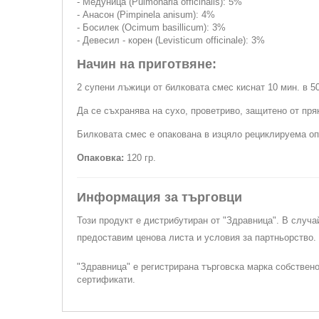
- Медуница (Pulmonaria officinalis): 5%
- Анасон (Pimpinela anisum): 4%
- Босилек (Ocimum basillicum): 3%
- Девесил - корен (Levisticum officinale): 3%
Начин на приготвяне:
2 супени лъжици от билковата смес киснат 10 мин. в 5
Да се съхранява на сухо, проветриво, защитено от пря
Билковата смес е опакована в изцяло рециклируема оп
Опаковка:
120 гр.
Информация за търговци
Този продукт е дистрибутиран от "Здравница". В случа
предоставим ценова листа и условия за партньорство
"Здравница" е регистрирана търговска марка собствен
сертификати.