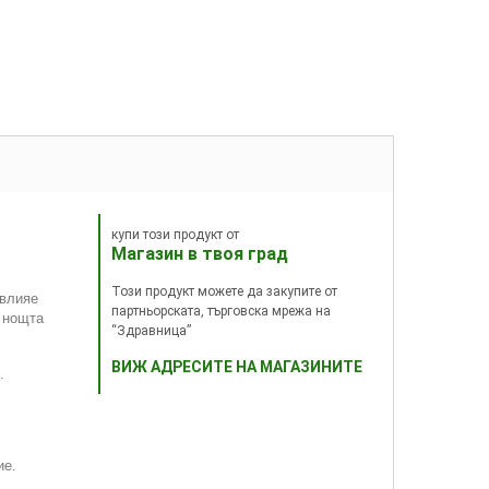
купи този продукт от
Магазин в твоя град
Този продукт можете да закупите от
 влияе
партньорската, търговска мрежа на
з нощта
“Здравница”
ВИЖ АДРЕСИТЕ НА МАГАЗИНИТЕ
.
ие.