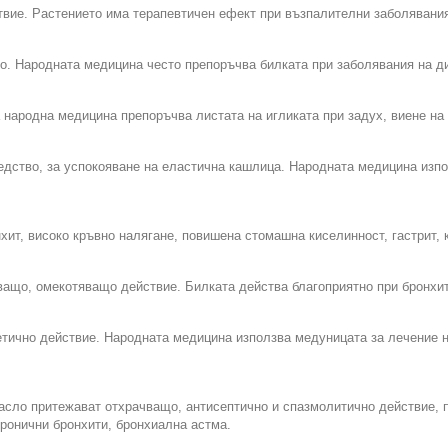
вие. Растението има терапевтичен ефект при възпалителни заболявани
то. Народната медицина често препоръчва билката при заболявания на ди
народна медицина препоръчва листата на игликата при задух, виене на с
едство, за успокояване на еластична кашлица. Народната медицина изпо
хит, високо кръвно налягане, повишена стомашна киселинност, гастрит, 
ащо, омекотяващо действие. Билката действа благоприятно при бронхит,
ично действие. Народната медицина използва медуницата за лечение на
асло притежават отхрачващо, антисептично и спазмолитично действие, 
хронични бронхити, бронхиална астма.