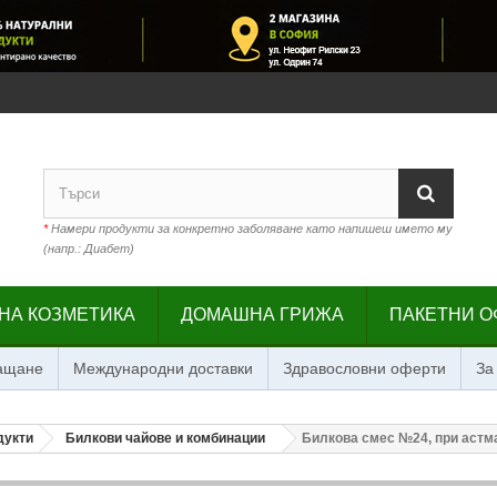
*
Намери продукти за конкретно заболяване като напишеш името му
(напр.: Диабет)
НА КОЗМЕТИКА
ДОМАШНА ГРИЖА
ПАКЕТНИ О
лащане
Международни доставки
Здравословни оферти
За
дукти
Билкови чайове и комбинации
Билкова смес №24, при астма