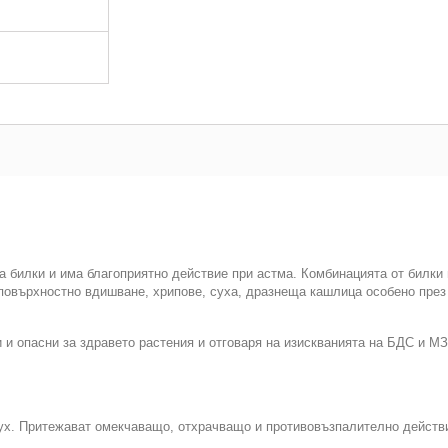
а билки и има благоприятно действие при астма. Комбинацията от билки
 повърхностно вдишване, хрипове, суха, дразнеща кашлица особено пре
и опасни за здравето растения и отговаря на изискванията на БДС и МЗ
дух. Притежават омекчаващо, отхрачващо и противовъзпалително действ