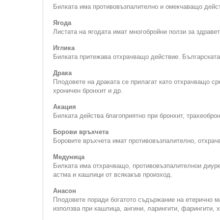
Билката има противовъзпалително и омекчаващо дейст
Ягода
Листата на ягодата имат многобройни ползи за здраве
Иглика
Билката притежава отхрачващо действие. Българската 
Драка
Плодовете на драката се прилагат като отхрачващо ср
хроничен бронхит и др.
Акация
Билката действа благоприятно при бронхит, трахеоброн
Борови връхчета
Боровите връхчета имат противовъзпалително, отхрачв
Медуница
Билката има отхрачващо, противовъзпалителнои диурет
астма и кашлици от всякакъв произход.
Анасон
Плодовете поради богатото съдържание на етерично м
използва при кашлица, ангини, ларингити, фарингити, 