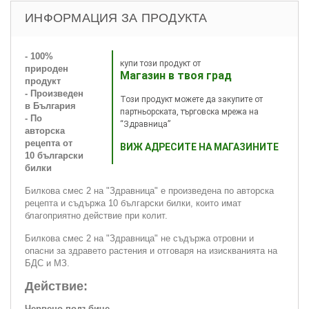
ИНФОРМАЦИЯ ЗА ПРОДУКТА
- 100%
купи този продукт от
природен
Магазин в твоя град
продукт
- Произведен
Този продукт можете да закупите от
в България
партньорската, търговска мрежа на
- По
“Здравница”
авторска
рецепта от
ВИЖ АДРЕСИТЕ НА МАГАЗИНИТЕ
10 български
билки
Билкова смес 2 на "Здравница" е произведена по авторска
рецепта и съдържа 10 български билки, които имат
благоприятно действие при колит.
Билкова смес 2 на "Здравница" не съдържа отровни и
опасни за здравето растения и отговаря на изискванията на
БДС и МЗ.
Действие:
Червено подъбиче