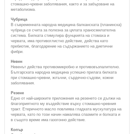
стомашно-чревни заболявания, както и за забързване на
метаболизма.
Чубрица
В съвременната народна медицина балканската (планинска)
чубрица се счита за полезна за цялата храносмилателна
система. Билката стимулира фунцкията на стомаха и
червата, има противоглистно действие, действа като
пребиотик, благодарение на съдържанието на диетични
фибри.
Невен
Невенът действа противомикробно и противовъзпалително.
Българската народна медицина успешно прилага билката
при стомашно-чревни, жлъчни, сърдечно-съдови, кожни
заболявания.
Резене
Едно от най-широките приложения на резенето се дължи на
благоприятното му въздействие върху стомашно-чревния
тракт. Етеричното масло повлиява гладката мускулатура на
червата, като по този начин намалява спазмите и болката и
в същото време има газогонно действие.
Копър