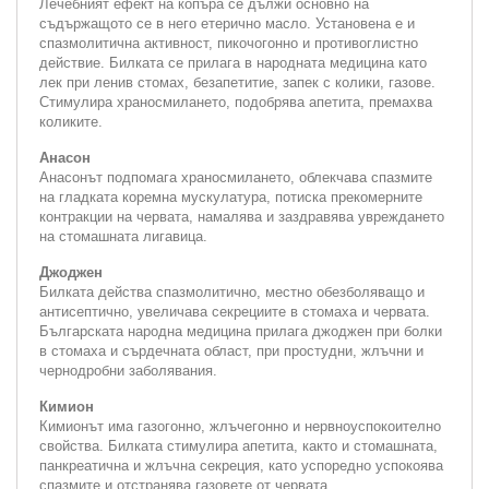
Лечебният ефект на копъра се дължи основно на
съдържащото се в него етерично масло. Установена е и
спазмолитична активност, пикочогонно и противоглистно
действие. Билката се прилага в народната медицина като
лек при ленив стомах, безапетитие, запек с колики, газове.
Стимулира храносмилането, подобрява апетита, премахва
коликите.
Анасон
Анасонът подпомага храносмилането, облекчава спазмите
на гладката коремна мускулатура, потиска прекомерните
контракции на червата, намалява и заздравява увреждането
на стомашната лигавица.
Джоджен
Билката действа спазмолитично, местно обезболяващо и
антисептично, увеличава секрециите в стомаха и червата.
Българската народна медицина прилага джоджен при болки
в стомаха и сърдечната област, при простудни, жлъчни и
чернодробни заболявания.
Кимион
Кимионът има газогонно, жлъчегонно и нервноуспокоително
свойства. Билката стимулира апетита, както и стомашната,
панкреатична и жлъчна секреция, като успоредно успокоява
спазмите и отстранява газовете от червата.