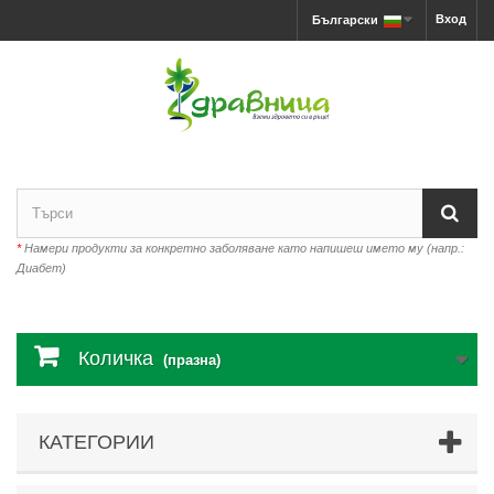
Вход
Български
*
Намери продукти за конкретно заболяване като напишеш името му (напр.:
Диабет)
Количка
(празна)
КАТЕГОРИИ