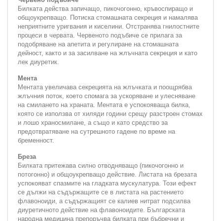
Билката действа запичащо, пикочогонно, кръвоспиращо и
общоукрепващо. Потиска стомашната секреция и намалява
неприятните уригвания и киселини. Отстранява гнилостните
процеси в червата. Червеното подъбиче се прилага за
подобряване на апетита и регулиране на стомашната
дейност, както и за засилване на жлъчната секреция и като
лек диуретик.
Мента
Ментата увеличава секрецията на жлъчката и поощрябва
жлъчния поток, което спомага за ускоряване и улесняване
на смилането на храната. Ментата е успокояваща билка,
която се използва от хиляди години срещу разстроен стомах
и лошо храносмилане, а също и като средство за
предотвратяване на сутрешното гадене по време на
бременност.
Бреза
Билката притежава силно отводняващо (пикочогонно и
потогонно) и общоукрепващо действие. Листата на брезата
успокояват спазмите на гладката мускулатура. Този ефект
се дължи на съдържащите се в листата на растението
флавоноиди, а съдържащият се калиев нитрат подсилва
диуретичното действие на флавоноидите. Българската
народна медицина препоръчва билката при бъбречни и