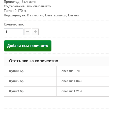
Произход:
България
Съдържание:
виж описанието
Тегло:
0.170 кг.
Подходящ за:
Възрастни, Вегетарианци, Вегани
Количество:
Добави към количката
Отстъпки за количество
Kупи 8 бр.
спести:
9,70 €
Kупи 5 бр.
спести:
4,04 €
Kупи 3 бр.
спести:
1,21 €