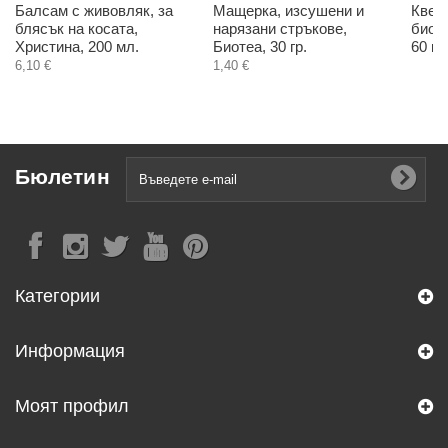
Балсам с живовляк, за
Мащерка, изсушени и
Квер
блясък на косата,
нарязани стръкове,
биоф
Христина, 200 мл.
Биотеа, 30 гр.
60 к
6,10 €
1,40 €
Бюлетин
Категории
Информация
Моят профил