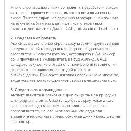
Много сиропи за палачинки се правят с преработени захари
като напр. царевичния сироп, вместо с истинския кленов
сироп. Търсете сироп без рафинирани захари и най-важното
на етикета на бутилката да пише чист кленов сироп,
съветват диетолози от Далас, САЩ, цитирани от health.com.
2. Предпазва от болести
Ако си цръквате кленов сироп върху мюсли и други зърнени
продукти, то той може да помогне да се предпазите от
възпалителни болести като рак, остеопороза и Алцхаймер,
сочи проучване в университета в Роуд Айлънд, САЩ.
Сладкото изкушение е „бъкано” с полифеноли (съединения
от растителен произход, които действат като
антиоксиданти). Прибавете няколко боровинки към мюслито,
за да усилите антиоксидантните свойства на закуската си.
3. Средство за подмладяване
Антиоксидантите в кленовия сироп също така са природни
анти-ейджинг агенти. Сиропът действа върху кожата като
всеки антиоксидантен крем за локално нанасяне като
поправя щетите, нанесени от свободните радикали и
влиянията на околната среда, обяснява Джун Якобс, шеф на
спа-център.