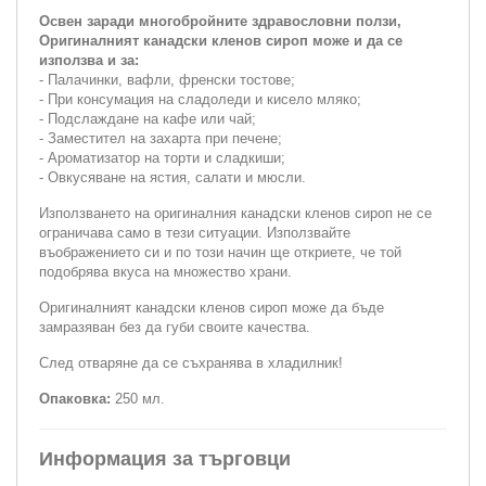
Освен заради многобройните здравословни ползи,
Оригиналният канадски кленов сироп може и да се
използва и за:
- Палачинки, вафли, френски тостове;
- При консумация на сладоледи и кисело мляко;
- Подслаждане на кафе или чай;
- Заместител на захарта при печене;
- Ароматизатор на торти и сладкиши;
- Овкусяване на ястия, салати и мюсли.
Използването на оригиналния канадски кленов сироп не се
ограничава само в тези ситуации. Използвайте
въображението си и по този начин ще откриете, че той
подобрява вкуса на множество храни.
Оригиналният канадски кленов сироп може да бъде
замразяван без да губи своите качества.
След отваряне да се съхранява в хладилник!
Опаковка:
250 мл.
Информация за търговци