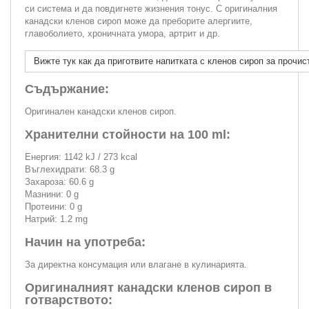
си система и да повдигнете жизнения тонус. С оригиналния
канадски кленов сироп може да преборите алергиите,
главоболието, хроничната умора, артрит и др.
Вижте тук как да приготвите напитката с кленов сироп за прочис
Съдържание:
Оригинален канадски кленов сироп.
Хранителни стойности на 100 ml:
Енергия: 1142 kJ / 273 kcal
Въглехидрати: 68.3 g
Захароза: 60.6 g
Мазнини: 0 g
Протеини: 0 g
Натрий: 1.2 mg
Начин на употреба:
За директна консумация или влагане в кулинарията.
Оригиналният канадски кленов сироп в
готварството: