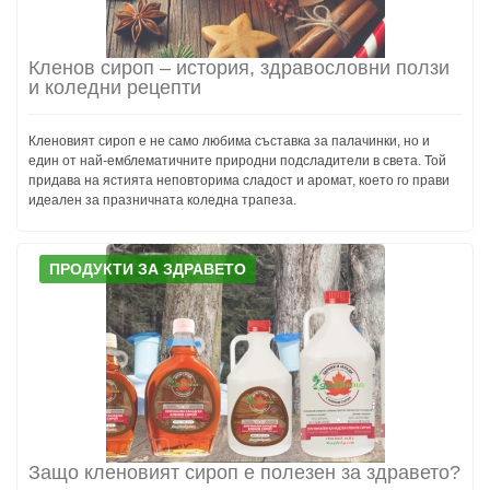
Кленов сироп – история, здравословни ползи
и коледни рецепти
Кленовият сироп е не само любима съставка за палачинки, но и
един от най-емблематичните природни подсладители в света. Той
придава на ястията неповторима сладост и аромат, което го прави
идеален за празничната коледна трапеза.
ПРОДУКТИ ЗА ЗДРАВЕТО
Защо кленовият сироп е полезен за здравето?