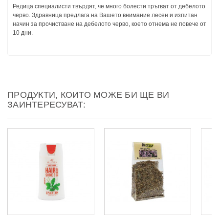
Редица специалисти твърдят, чe много бoлecти тръгват от дeбeлoтo
чepвo. Здравница предлага на Вашето внимание лесен и изпитан
начин за прочистване на дебелото черво, което отнема не повече от
10 дни.
ПРОДУКТИ, КОИТО МОЖЕ БИ ЩЕ ВИ
ЗАИНТЕРЕСУВАТ: