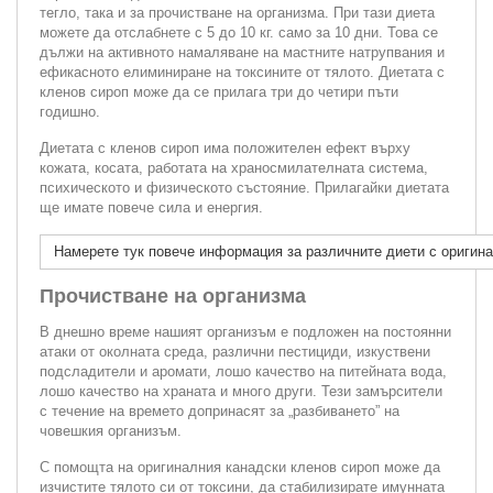
тегло, така и за прочистване на организма. При тази диета
можете да отслабнете с 5 до 10 кг. само за 10 дни. Това се
дължи на активното намаляване на мастните натрупвания и
ефикасното елиминиране на токсините от тялото. Диетата с
кленов сироп може да се прилага три до четири пъти
годишно.
Диетата с кленов сироп има положителен ефект върху
кожата, косата, работата на храносмилателната система,
психическото и физическото състояние. Прилагайки диетата
ще имате повече сила и енергия.
Намерете тук повече информация за различните диети с оригина
Прочистване на организма
В днешно време нашият организъм е подложен на постоянни
атаки от околната среда, различни пестициди, изкуствени
подсладители и аромати, лошо качество на питейната вода,
лошо качество на храната и много други. Тези замърсители
с течение на времето допринасят за „разбиването” на
човешкия организъм.
С помощта на оригиналния канадски кленов сироп може да
изчистите тялото си от токсини, да стабилизирате имунната