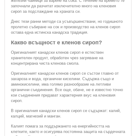
железни чайници за варене на сока. С течение на времето те
започнали да разчитат изключително много на кленовия
сироп за подслаждане на храната си.
Днес тези ранни методи са усъвършенствани, но годишното
пролетно събиране на сок и производство на кленов сироп
остава една истинска канадска традиция.
Какво всъщност е кленов сироп?
Оригиналният канадски кленов сироп е естествен
хранителен продукт, обработен чрез загряване на
концентрирана чиста кленова смола.
Оригиналният канадски кленов сироп се състои главно от
захароза и вода, органични киселини. Съдържа също и
аминокиселини, има голямо разнообразие на летливи
органични съединения. Все още, обаче, не е известно точно
кои съединения придават характерния вкус на кленовия
сироп.
В оригиналния канадски кленов сироп се съдържат: калий,
калций, магнезий и манган.
Калият помага за поддържането на енергийността на
клетките, както и осигурява постоянна защита на сърдечната