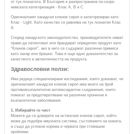
от тук познатата. В България е разпространена по-скоро
немската категоризация - Клас А, В и С.
Оригиналният канадски кленов сироп е категоризиран като
Клас - Light. Като качество се равнява на тук познатия Клас
А.
Според канадското законодателство, производителите нямат
прави да патентоват или брандират определен продукт като
"Кленов сироп", ако в него се съдържат различни примеси
като захар или брашно. Това е още едно доказателство за
качеството и автентичността на продукта.
Здравословни ползи:
Има редица специализирани изследвания, които доказват, че
оригиналният канадски кленов сироп има много на брой
противовъзпалителни антиоксидантни съединения, които
помагат за предотвратяване на различни хронични и
възпалителни заболявания.
1. Избирайте го чист
Можете да се доверите на истинския кленов сироп, който
може да подобри имунната система, състоянието на кожата,
а също да успокои корема и червата при стомашни
проблеми.