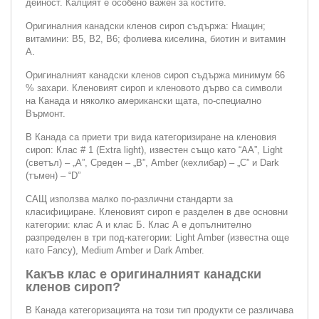
дейност. Калцият е особено важен за костите.
Оригиналния канадски кленов сироп съдържа: Ниацин;
витамини: В5, В2, В6; фолиева киселина, биотин и витамин
А.
Оригиналният канадски кленов сироп съдържа минимум 66
% захари. Кленовият сироп и кленовото дърво са символи
на Канада и няколко американски щата, по-специално
Върмонт.
В Канада са приети три вида категоризиране на кленовия
сироп: Клас # 1 (Extra light), известен също като “АА”, Light
(светъл) – „A”, Среден – „В”, Amber (кехлибар) – „C” и Dark
(тъмен) – “D”
САЩ използва малко по-различни стандарти за
класифициране. Кленовият сироп е разделен в две основни
категории: клас А и клас Б. Клас А е допълнително
разпределен в три под-категории: Light Amber (известна още
като Fancy), Medium Amber и Dark Amber.
Какъв клас е оригиналният канадски
кленов сироп?
В Канада категоризацията на този тип продукти се различава