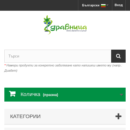
Вход
Български
*
Намери продукти за конкретно заболяване като напишеш името му (напр.:
Диабет)
Количка
(празна)
КАТЕГОРИИ