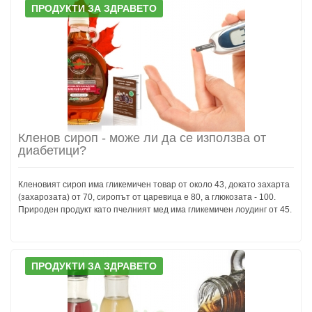
ПРОДУКТИ ЗА ЗДРАВЕТО
Кленов сироп - може ли да се използва от
диабетици?
Кленовият сироп има гликемичен товар от около 43, докато захарта
(захарозата) от 70, сиропът от царевица е 80, а глюкозата - 100.
Природен продукт като пчелният мед има гликемичен лоудинг от 45.
ПРОДУКТИ ЗА ЗДРАВЕТО