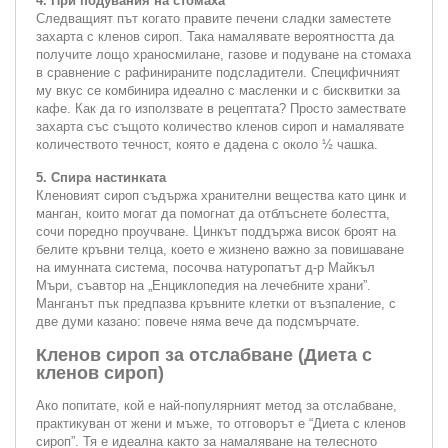
4. При подувания на стомаха
Следващият път когато правите печени сладки заместете
захарта с кленов сироп. Така намалявате вероятността да
получите лощо храносмилане, газове и подуване на стомаха
в сравнение с рафинираните подсладители. Специфичният
му вкус се комбинира идеално с масленки и с бисквитки за
кафе. Как да го използвате в рецептата? Просто замествате
захарта със същото количество кленов сироп и намалявате
количеството течност, която е дадена с около ½ чашка.
5. Спира настинката
Кленовият сироп съдържа хранителни вещества като цинк и
манган, които могат да помогнат да отблъснете болестта,
сочи поредно проучване. Цинкът поддържа висок броят на
белите кръвни телца, което е жизнено важно за повишаване
на имунната система, посочва натуропатът д-р Майкъл
Мъри, съавтор на „Енциклопедия на лечебните храни”.
Манганът пък предпазва кръвните клетки от възпаление, с
две думи казано: повече няма вече да подсмърчате.
Кленов сироп за отслабване (Диета с
кленов сироп)
Ако попитате, кой е най-популярният метод за отслабване,
практикуван от жени и мъже, то отговорът е “Диета с кленов
сироп”. Тя е идеална както за намаляване на телесното