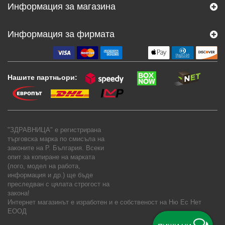
Информация за магазина
Информация за фирмата
Нашите партньори:
"ЗДРАВНИЦА" е регистрирана
търговска марка по смисъла на
законите на Р. България. Всеки
опит за копиране на марката
(лого, модел на работа,
информация и др.) ще бъде
преследван с цялата строгост на
закона!
Интернет магазинът е изработен и е собственост на
Ню Ес Нет
ЕООД