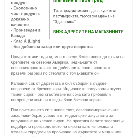
Магазин в твоя град
продукт
- Екологично
Този продукт можете да закупите от
чист продукт с
партньорската, търговска мрежа на
доказано
“Здравница”
качество
- Произведен в
ВИЖ АДРЕСИТЕ НА МАГАЗИНИТЕ
Канада
- Клас А (Light)
- Без добавена захар или други вещества
Преди стотици години, много преди белия човек да стъпи на
бреговете на северна Америка, индианците от
североизточната част са добивали кленов сироп като
правели разрези по стеблата с томахавките си.
Капещия сок от дърветата е бил събиран в съдове,
направени от брезови кори. Индианците получавали вкусен
тъмен сироп чрез сгъстяване на сока като прибавяли
нагорещени камъни в издълбани брезови корита.
При пристигането си в новия свят, северноамериканските
заселници бързо усвоили от индианците изкуството за
получаване на кленов сироп. На практика белите заселници
подобрили производството на сиропа като използвали
железни свредели за пробиване на дърветата и медни или