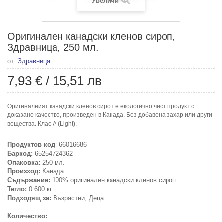
Увеличи
Оригинален канадски кленов сироп,
Здравница, 250 мл.
от:
Здравница
7,93 €
/
15,51 лв
Оригиналният канадски кленов сироп е екологично чист продукт с
доказано качество, произведен в Канада. Без добавена захар или други
вещества. Клас А (Light).
Продуктов код:
66016686
Баркод:
65254724362
Опаковка:
250 мл.
Произход:
Канада
Съдържание:
100% оригинален канадски кленов сироп
Тегло:
0.600 кг.
Подходящ за:
Възрастни, Деца
Количество: