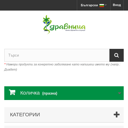
Вход
Български
*
Намери продукти за конкретно заболяване като напишеш името му (напр.:
Диабет)
Количка
(празна)
КАТЕГОРИИ