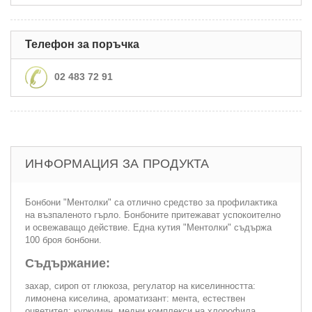
Телефон за поръчка
02 483 72 91
ИНФОРМАЦИЯ ЗА ПРОДУКТА
Бонбони "Ментолки" са отлично средство за профилактика
на възпаленото гърло. Бонбоните притежават успокоително
и освежаващо действие. Една кутия "Ментолки" съдържа
100 броя бонбони.
Съдържание:
захар, сироп от глюкоза, регулатор на киселинността:
лимонена киселина, ароматизант: мента, естествен
оцветител: куркумин, медни комплекси на хлорофила.