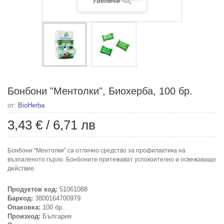
Увеличи
Бонбони "Ментолки", Биохерба, 100 бр.
от:
BioHerba
3,43 €
/
6,71 лв
Бонбони "Ментолки" са отлично средство за профилактика на
възпаленото гърло. Бонбоните притежават успокоително и освежаващо
действие.
Продуктов код:
51061088
Баркод:
3800164700979
Опаковка:
100 бр.
Произход:
България