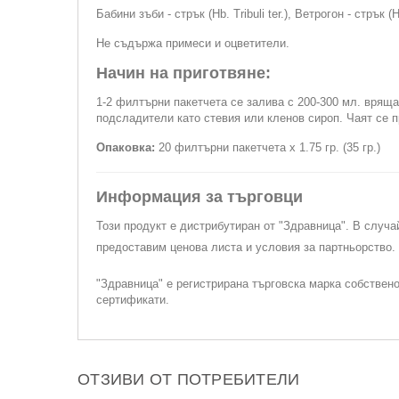
Бабини зъби - стрък (Hb. Tribuli ter.), Ветрогон - стрък (
Не съдържа примеси и оцветители.
Начин на приготвяне:
1-2 филтърни пакетчета се залива с 200-300 мл. врящ
подсладители като стевия или кленов сироп. Чаят се п
Опаковка:
20 филтърни пакетчета x 1.75 гр. (35 гр.)
Информация за търговци
Този продукт е дистрибутиран от "Здравница". В случа
предоставим ценова листа и условия за партньорство
"Здравница" е регистрирана търговска марка собствен
сертификати.
ОТЗИВИ ОТ ПОТРЕБИТЕЛИ