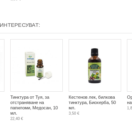
АИНТЕРЕСУВАТ:
Тинктура от Туя, за
Кестенов лек, билкова
Ор
отстраняване на
тинктура, Биохерба, 50
на
папиломи, Медосан, 10
мл.
1,
мл.
3,50 €
22,40 €