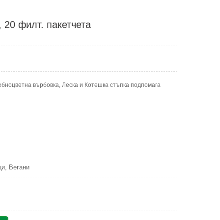
 20 филт. пакетчета
ебноцветна върбовка, Леска и Котешка стъпка подпомага
и, Вегани