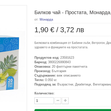
Билков чай - Простата, Монарда,
от:
Монарда
1,90 €
/
3,72 лв
Билковата комбинация от Бабини зъби, Ветрогон, Др
здравето и функциите на простатата.
Продуктов код:
23591623
Баркод:
3800226990843
Опаковка:
20 филтърни пакетчета
Произход:
България
Съдържание:
виж описанието
Тегло:
0.050 кг.
Подходящ за:
Възрастни, Диабетици, Вегетарианц
Количество: