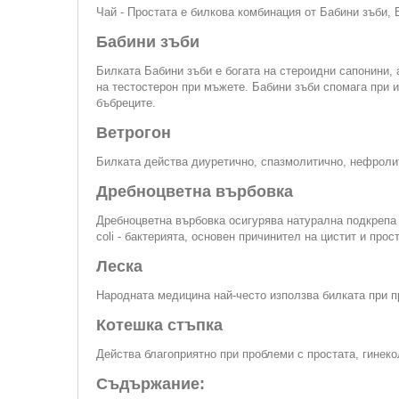
Чай - Простата е билкова комбинация от Бабини зъби, 
Бабини зъби
Билката Бабини зъби е богата нa cтepoидни caпoнини, 
на тестостерон при мъжете. Бабини зъби спомага при и
бъбреците.
Ветрогон
Билката действа диуретично, спазмолитично, нефроли
Дребноцветна върбовка
Дребноцветна върбовка осигурява натурална подкрепа 
coli - бактерията, основен причинител на цистит и прост
Леска
Народната медицина най-често използва билката при п
Котешка стъпка
Действа благоприятно при проблеми с простата, гинек
Съдържание: