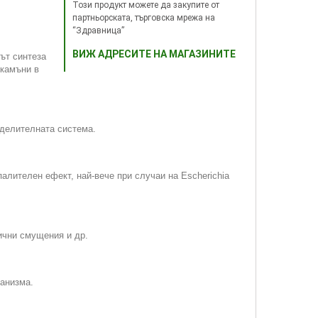
Този продукт можете да закупите от
партньорската, търговска мрежа на
“Здравница”
ВИЖ АДРЕСИТЕ НА МАГАЗИНИТЕ
ът синтеза
 камъни в
тделителната система.
алителен ефект, най-вече при случаи на Escherichia
ични смущения и др.
ганизма.