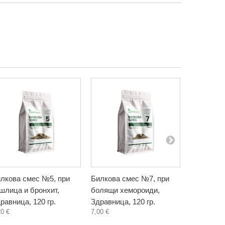
лкова смес №5, при
Билкова смес №7, при
Билкова 
шлица и бронхит,
болящи хемороиди,
кървящи 
равница, 120 гр.
Здравница, 120 гр.
Здравница
20 €
7,00 €
7,11 €