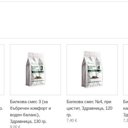
Билкова смес 3 (за
Билкова смес №4, при
Би
р.
бъбречен комфорт и
цистит, Здравница, 120
ка
воден баланс),
гр.
Зд
7,40 €
7,
Здравница, 130 гр.
9,00 €