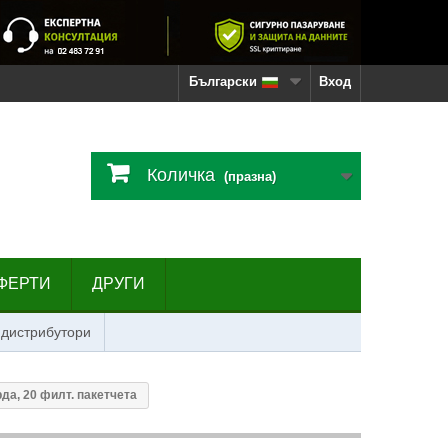
Български
Вход
Количка
(празна)
ФЕРТИ
ДРУГИ
 дистрибутори
да, 20 филт. пакетчета