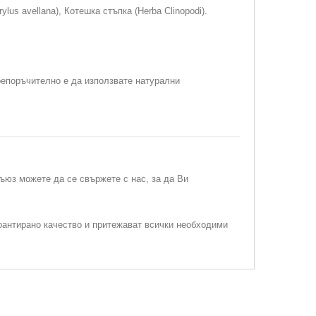
orylus avellana), Котешка стъпка (Herba Clinopodi).
репоръчително е да използвате натурални
съюз можете да се свържете с нас, за да Ви
рантирано качество и притежават всички необходими