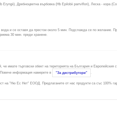
Hb Eryngii), Дребноцветна върбовка (Hb Epilobii parrviflori), Леска - кора (C
а вода и се оставя да престои около 5 мин. Подслажда се по желание. П
риема 30 мин. преди хранене.
й, че имате търговски обект на територията на България и Европейския 
. Повече информация намерете в
.
"За дистрибутори"
ост на "Ню Ес Нет" ЕООД. Предлаганите от нас продукти са със 100% га