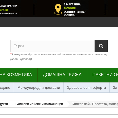
*
Намери продукти за конкретно заболяване като напишеш името му
(напр.: Диабет)
НА КОЗМЕТИКА
ДОМАШНА ГРИЖА
ПАКЕТНИ О
лащане
Международни доставки
Здравословни оферти
За
дукти
Билкови чайове и комбинации
Билков чай - Простата, Монар