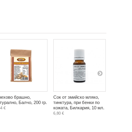
ехово брашно,
Сок от змийско мляко,
Здрав бял
турално, Балчо, 200 гр.
тинктура, при бенки по
тинктура,
кожата, Билкария, 10 мл.
100 мл.
84 €
6,80 €
5,80 €