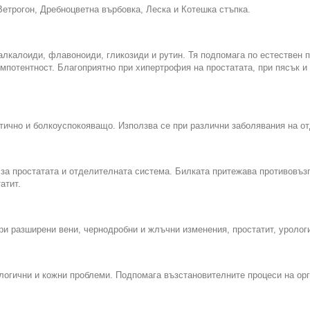
Ветрогон, Дребноцветна върбовка, Леска и Котешка стъпка.
алкалоиди, флaвoнoиди, гликозиди и pyтин. Тя подпомага по естествен п
мпотентност. Благоприятно при хипертрофия на простатата, при пясък и
тично и болкоуспокояващо. Използва се при различни заболявания на о
за простатата и отделителната система. Билката притежава противовъзп
атит.
ри разширени вени, чернодробни и жлъчни изменения, простатит, уролог
ологични и кожни проблеми. Подпомага възстановителните процеси на ор