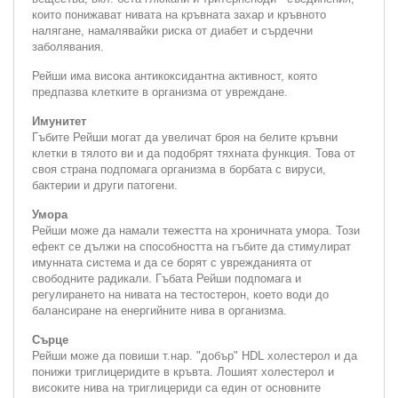
които понижават нивата на кръвната захар и кръвното
налягане, намалявайки риска от диабет и сърдечни
заболявания.
Рейши има висока антикоксидантна активност, която
предпазва клетките в организма от увреждане.
Имунитет
Гъбите Рейши могат да увеличат броя на белите кръвни
клетки в тялото ви и да подобрят тяхната функция. Това от
своя страна подпомага организма в борбата с вируси,
бактерии и други патогени.
Умора
Рейши може да намали тежестта на хроничната умора. Този
ефект се дължи на способността на гъбите да стимулират
имунната система и да се борят с уврежданията от
свободните радикали. Гъбата Рейши подпомага и
регулирането на нивата на тестостерон, което води до
балансиране на енергийните нива в организма.
Сърце
Рейши може да повиши т.нар. "добър" HDL холестерол и да
понижи триглицеридите в кръвта. Лошият холестерол и
високите нива на триглицериди са един от основните