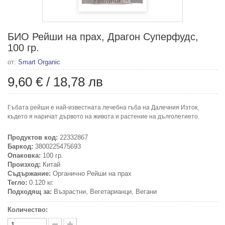
Увеличи
БИО Рейши на прах, Драгон Суперфудс,
100 гр.
от:
Smart Organic
9,60 €
/
18,78 лв
Гъбата рейши е най-известната лечебна гъба на Далечния Изток,
където я наричат дървото на живота и растение на дълголетието.
Продуктов код:
22332867
Баркод:
3800225475693
Опаковка:
100 гр.
Произход:
Китай
Съдържание:
Органично Рейши на прах
Тегло:
0.120 кг.
Подходящ за:
Възрастни, Вегетарианци, Вегани
Количество: