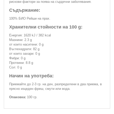
рискови фактори за поява на сърдечни заболявания.
Съдържание:
100% БИО Рейши на прах.
Хранителни стойности на 100 g:
Енергия: 1620 kJ / 382 kcal
Мазнини: 2.3 g
от които наситени: 0 g
Въглехидрати: 82 g
от които захари: 0 g
Фибри: 0 g
Протеини: 8.8 g
Сол: 0 g
Начин на употреба:
Приемайте до 2-3 гр. на ден, разпределени в два приема, в
прясно изцеден фреш, смути или вода.
Опаковка:
100 гр.