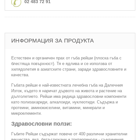
02 483 72 91
ИНФОРМАЦИЯ ЗА ПРОДУКТА
Естествен и органичен прах от гъба рейши (плоска гъба с
блестяща повърхност). Тя е ядлива и се използва от
хилядолетия в азиатските страни, заради здравословните и
качества.
Гъбата рейши е най-известната лечебна гъба на Далечния
Изток, където я наричат дървото на живота и растение на
дълголетието. Рейши има редица здравословни компоненти
като полизахариди, алкалоиди, нуклеотиди. Съдържа и
протеини, аминокиселини, витамини, минерали и
микроелементи.
Здравословни ползи:
Гъбите Рейши съдържат повече от 400 различни хранителни
вещества, вкл. бета-глюкани и тритерпеноди - съединения,