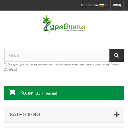
Вход
Български
*
Намери продукти за конкретно заболяване като напишеш името му (напр.:
Диабет)
Количка
(празна)
КАТЕГОРИИ