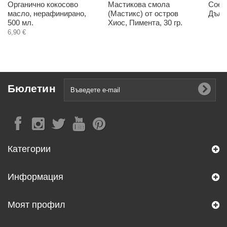
Органично кокосово
Мастикова смола
Соев
масло, нерафинирано,
(Мастикс) от остров
Дълго
500 мл.
Хиос, Пимента, 30 гр.
6,90 €
Бюлетин
Категории
Информация
Моят профил