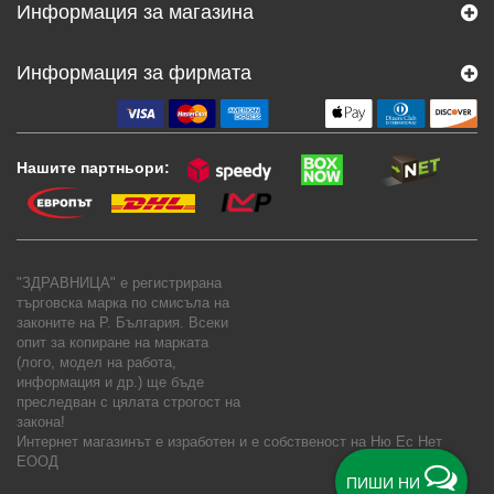
Информация за магазина
Информация за фирмата
Нашите партньори:
"ЗДРАВНИЦА" е регистрирана
търговска марка по смисъла на
законите на Р. България. Всеки
опит за копиране на марката
(лого, модел на работа,
информация и др.) ще бъде
преследван с цялата строгост на
закона!
Интернет магазинът е изработен и е собственост на
Ню Ес Нет
ЕООД
ПИШИ НИ