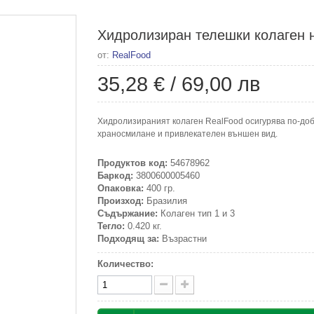
Хидролизиран телешки колаген на
от:
RealFood
35,28 €
/
69,00 лв
Хидролизираният колаген RealFood осигурява по-доб
храносмилане и привлекателен външен вид.
Продуктов код:
54678962
Баркод:
3800600005460
Опаковка:
400 гр.
Произход:
Бразилия
Съдържание:
Колаген тип 1 и 3
Тегло:
0.420 кг.
Подходящ за:
Възрастни
Количество: