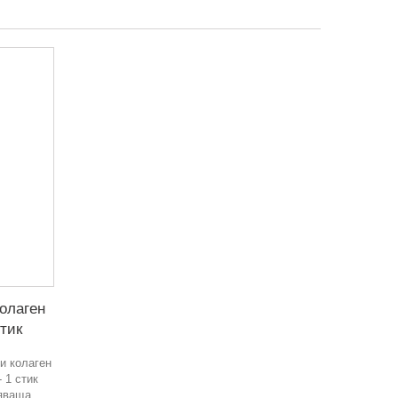
олаген
стик
и колаген
 1 стик
ляваща