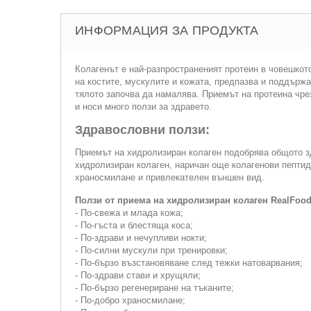
ИНФОРМАЦИЯ ЗА ПРОДУКТА
Колагенът е най-разпространеният протеин в човешкото
на костите, мускулите и кожата, предпазва и поддържа
тялото започва да намалява. Приемът на протеина чре
и носи много ползи за здравето.
Здравословни ползи:
Приемът на хидролизиран колаген подобрява общото зд
хидролизиран колаген, наричан още колагенови пепти
храносмилане и привлекателен външен вид.
Ползи от приема на хидролизиран колаген RealFood
- По-свежа и млада кожа;
- По-гъста и блестяща коса;
- По-здрави и нечупливи нокти;
- По-силни мускули при тренировки;
- По-бързо възстановяване след тежки натоварвания;
- По-здрави стави и хрущяли;
- По-бързо регенериране на тъканите;
- По-добро храносмилане;