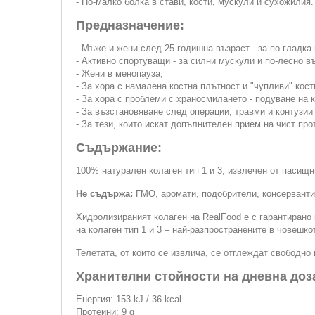
- По-малко болка в стави, кости, мускули и сухожилия.
Предназначение:
- Мъже и жени след 25-годишна възраст - за по-гладка
- Активно спортуващи - за силни мускули и по-лесно 
- Жени в менопауза;
- За хора с намалена костна плътност и "чупливи" кост
- За хора с проблеми с храносмилането - подуване на 
- За възстановяване след операции, травми и контузии
- За тези, които искат допълнителен прием на чист про
Съдържание:
100% натурален колаген тип 1 и 3, извлечен от пасищн
Не съдържа:
ГМО, аромати, подобрители, консерванти,
Хидролизираният колаген на RealFood е с гарантирано 
на колаген тип 1 и 3 – най-разпространените в човешко
Телетата, от които се извлича, се отглеждат свободно
Хранителни стойности на дневна доза 
Енергия: 153 kJ / 36 kcal
Протеини: 9 g