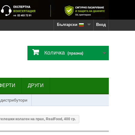
Български
Вход
Количка
(празна)
ФЕРТИ
ДРУГИ
 дистрибутори
елешки колаген на прах, RealFood, 400 гр.