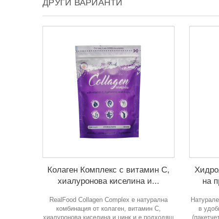
ДРУГИ ВАРИАНТИ
Колаген Комплекс с витамин С,
Хидро
хиалуронова киселина и...
на п
RealFood Collagen Complex е натурална
Натурале
комбинация от колаген, витамин С,
в удоб
хиалуронова киселина и цинк и е подходящ
(пакетчет