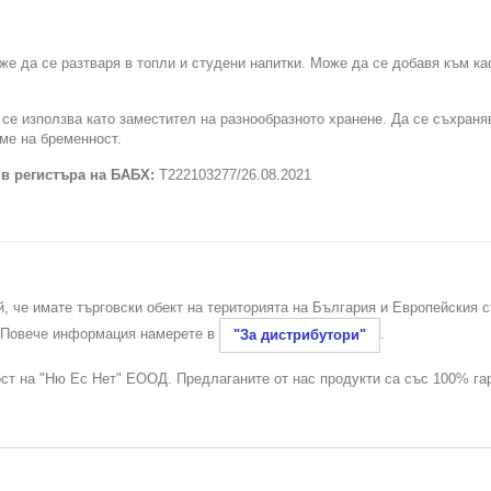
же да се разтваря в топли и студени напитки. Може да се добавя към ка
 се използва като заместител на разнообразното хранене. Да се съхраня
ме на бременност.
 в регистъра на БАБХ:
Т222103277/26.08.2021
й, че имате търговски обект на територията на България и Европейския 
. Повече информация намерете в
.
"За дистрибутори"
ост на "Ню Ес Нет" ЕООД. Предлаганите от нас продукти са със 100% га