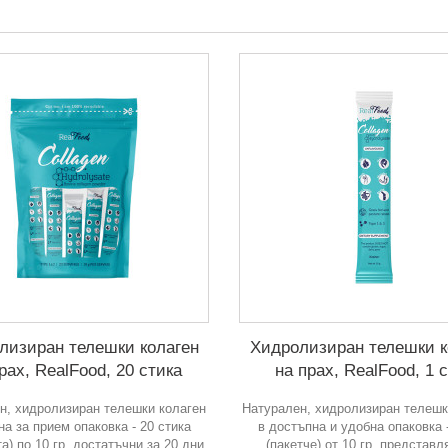
лизиран телешки колаген
Хидролизиран телешки к
рах, RealFood, 20 стика
на прах, RealFood, 1 
н, хидролизиран телешки колаген
Натурален, хидролизиран телешк
на за прием опаковка - 20 стика
в достъпна и удобна опаковка -
а) по 10 гр, достатъчни за 20 дни
(пакетче) от 10 гр, представ