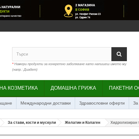
*
Намери продукти за конкретно заболяване като напишеш името му
(напр.: Диабет)
НА КОЗМЕТИКА
ДОМАШНА ГРИЖА
ПАКЕТНИ О
лащане
Международни доставки
Здравословни оферти
За
За стави, кости и мускули
Желатин и Колаген
Хидролизиран т