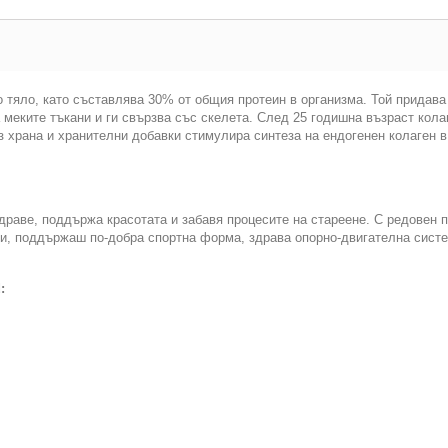
 тяло, като съставлява 30% от общия протеин в организма. Той придава
 меките тъкани и ги свързва със скелета. След 25 годишна възраст кола
з храна и хранителни добавки стимулира синтеза на ендогенен колаген в
раве, поддържа красотата и забавя процесите на стареене. С редовен 
ди, поддържаш по-добра спортна форма, здрава опорно-двигателна систе
: