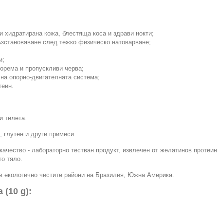
 и хидратирана кожа, блестяща коса и здрави нокти;
възстановяване след тежко физическо натоварване;
и;
корема и пропускливи черва;
 на опорно-двигателната система;
теин.
и телета.
 глутен и други примеси.
качество - лабораторно тестван продукт, извлечен от желатинов протеи
то тяло.
 в екологично чистите райони на Бразилия, Южна Америка.
(10 g):