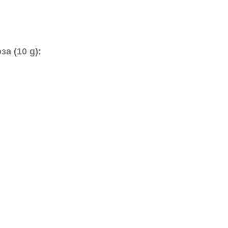
а (10 g):