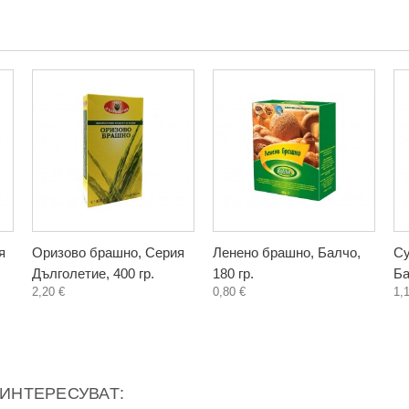
я
Оризово брашно, Серия
Ленено брашно, Балчо,
Су
Дълголетие, 400 гр.
180 гр.
Ба
2,20 €
0,80 €
1,
АИНТЕРЕСУВАТ: