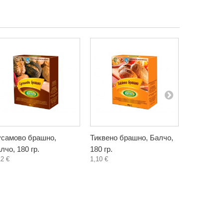
самово брашно,
Тиквено брашно, Балчо,
Пълнозър
лчо, 180 гр.
180 гр.
от двузър
12 €
1,10 €
Балчо, 500
1,80 €