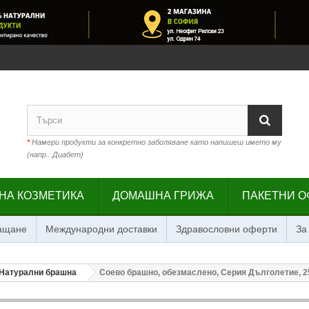
*
Намери продукти за конкретно заболяване като напишеш името му
(напр.: Диабет)
НА КОЗМЕТИКА
ДОМАШНА ГРИЖА
ПАКЕТНИ О
лащане
Международни доставки
Здравословни оферти
За
Натурални брашна
Соево брашно, обезмаслено, Серия Дълголетие, 25