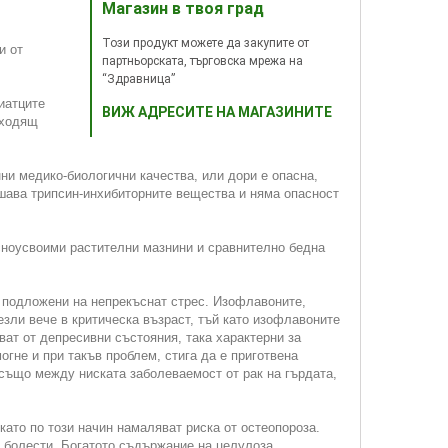
Магазин в твоя град
Този продукт можете да закупите от
и от
партньорската, търговска мрежа на
“Здравница”
иатците
ВИЖ АДРЕСИТЕ НА МАГАЗИНИТЕ
дходящ
ни медико-биологични качества, или дори е опасна,
рушава трипсин-инхибиторните вещества и няма опасност
сноусвоими растителни мазнини и сравнително бедна
, подложени на непрекъснат стрес. Изофлавоните,
езли вече в критическа възраст, тъй като изофлавоните
ат от депресивни състояния, така характерни за
гне и при такъв проблем, стига да е приготвена
 също между ниската заболеваемост от рак на гърдата,
ато по този начин намаляват риска от остеопороза.
и болести. Богатото съдържание на целулоза