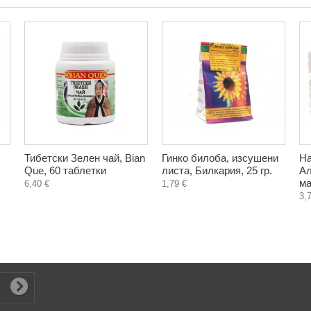
Тибетски Зелен чай, Bian
Гинко билоба, изсушени
На
Que, 60 таблетки
листа, Билкария, 25 гр.
Ал
ма
6,40 €
1,79 €
3,