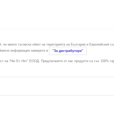
й, че имате тъговски обект на територията на България и Европейския с
 Повече информация намерете в
.
"За дистрибутори"
ост на "Ню Ес Нет" ЕООД. Предлаганите от нас продукти са със 100% га