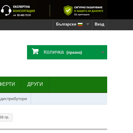
Български
Вход
Количка
(празна)
ФЕРТИ
ДРУГИ
 дистрибутори
0 гр.