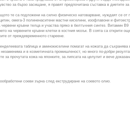
вство за бързо засищане, я правят предпочитана съставка в диетите за
щото те са подложени на силно физическо натоварване, нуждаят се от п
цитин, омега-3 полиненаситени мастни киселини, изофлавони и фитоестро
 червени кръвни телца и участва пряко в белтъчния синтез. Витамин В9
ето на червените кръвни клетки в костния мозък. В соята са открити още
ките от преждевременното стареене.
енделеевата таблица и аминокиселини помагат на кожата да съхранява в
 незаменима и в козметичната промишленост, но много по-добри резулта
те за прочутата кожа на японките, за липсата на целулит и вече доказан
ообработени соеви зърна след екструдиране на соевото олио.