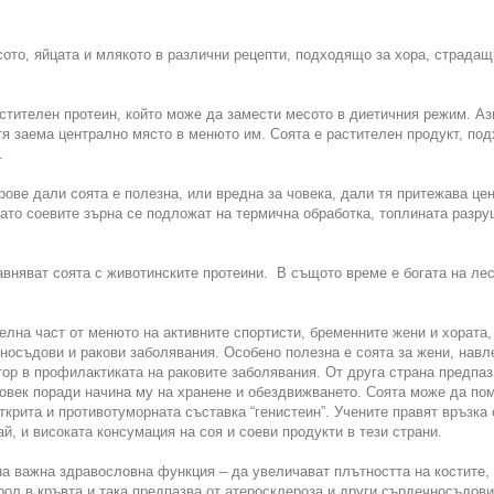
сото, яйцата и млякото в различни рецепти, подходящо за хора, страдащ
астителен протеин, който може да замести месото в диетичния режим. Аз
 тя заема централно място в менюто им. Соята е растителен продукт, по
.
ове дали соята е полезна, или вредна за човека, дали тя притежава цен
когато соевите зърна се подложат на термична обработка, топлината раз
вняват соята с животинските протеини. В същото време е богата на ле
елна част от менюто на активните спортисти, бременните жени и хората
носъдови и ракови заболявания. Особено полезна е соята за жени, навл
ор в профилактиката на раковите заболявания. От друга страна предпазв
овек поради начина му на хранене и обездвижването. Соята може да помо
ткрита и противотуморната съставка “генистеин”. Учените правят връзка
й, и високата консумация на соя и соеви продукти в тези страни.
а важна здравословна функция – да увеличават плътността на костите, к
рол в кръвта и така предпазва от атеросклероза и други сърдечносъдов