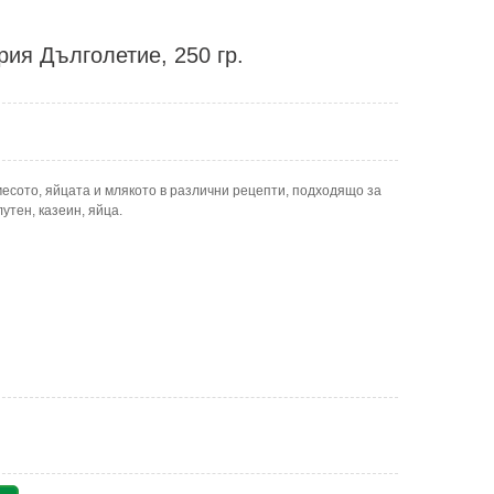
ия Дълголетие, 250 гр.
есото, яйцата и млякото в различни рецепти, подходящо за
утен, казеин, яйца.