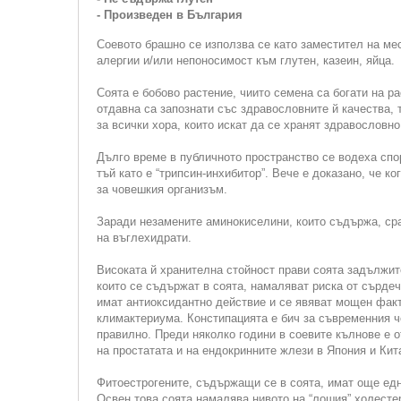
- Произведен в България
Соевото брашно се използва се като заместител на ме
алергии и/или непоносимост към глутен, казеин, яйца.
Соята е бобово растение, чиито семена са богати на р
отдавна са запознати със здравословните й качества,
за всички хора, които искат да се хранят здравословно
Дълго време в публичното пространство се водеха спор
тъй като е “трипсин-инхибитор”. Вече е доказано, че 
за човешкия организъм.
Заради незамените аминокиселини, които съдържа, сра
на въглехидрати.
Високата й хранителна стойност прави соята задължит
които се съдържат в соята, намаляват риска от сърдеч
имат антиоксидантно действие и се явяват мощен факт
климактериума. Констипацията е бич за съвременния ч
правилно. Преди няколко години в соевите кълнове е о
на простатата и на ендокринните жлези в Япония и Кита
Фитоестрогените, съдържащи се в соята, имат още едн
Освен това соята намалява нивото на “лошия” холесте