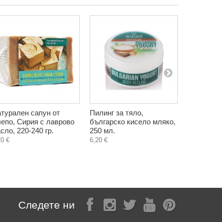
турален сапун от
Пилинг за тяло,
Пилинг за
епо, Сирия с лаврово
българско кисело мляко,
кокосово 
сло, 220-240 гр.
250 мл.
Шеф, 250
70 €
6,20 €
6,20 €
Следете ни