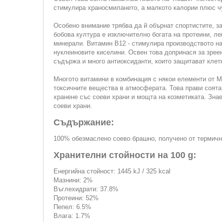
стимулира храносмилането, а малкото калории плюс чу
Особено внимание трябва да й обърнат спортистите, за
бобова култура е изключително богата на протеини, ле
минерали. Витамин В12 - стимулира производството на
нуклеиновите киселини. Освен това допринася за зреен
съдържа и много антиоксиданти, които защитават клет
Многото витамини в комбинация с някои елементи от М
токсичните вещества в атмосферата. Това прави соята
хранене със соеви храни и мощта на козметиката. Знае
соеви храни.
Съдържание:
100% обезмаслено соево брашно, получено от термичн
Хранителни стойности на 100 g:
Енергийна стойност: 1445 kJ / 325 kcal
Мазнини: 2%
Въглехидрати: 37.8%
Протеини: 52%
Пепел: 6.5%
Влага: 1.7%