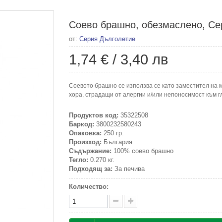
Соево брашно, обезмаслено, Сер
от:
Серия Дълголетие
1,74 €
/
3,40 лв
Соевото брашно се използва се като заместител на м
хора, страдащи от алергии и/или непоносимост към гл
Продуктов код:
35322508
Баркод:
3800232580243
Опаковка:
250 гр.
Произход:
България
Съдържание:
100% соево брашно
Тегло:
0.270 кг.
Подходящ за:
За печива
Количество: