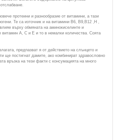
 отслабване.
овече протеини и разнообразие от витамини, а тази
гени. Те са източник и на витамини В6, В9,В12 ,Н ,
 влияе върху обмяната на аминокиселинте и
 витамин А, С и Е и то в немалки количества. Соята
лагата, предпазват я от действието на слънцето и
ти ще постигнат дамите, ако комбинират здравословно
ата връзка на тези факти с консумацията на много