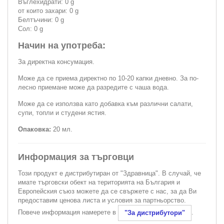
Въглехидрати: 0 g
от които захари: 0 g
Белтъчини: 0 g
Сол: 0 g
Начин на употреба:
За директна консумация.
Може да се приема директно по 10-20 капки дневно. За по-
лесно приемане може да разредите с чаша вода.
Може да се използва като добавка към различни салати,
супи, топли и студени ястия.
Опаковка:
20 мл.
Информация за търговци
Този продукт е дистрибутиран от "Здравница". В случай, че
имате търговски обект на територията на България и
Европейския съюз можете да се свържете с нас, за да Ви
предоставим ценова листа и условия за партньорство.
Повече информация намерете в
.
"За дистрибутори"