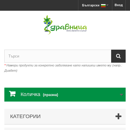
Вход
Български
*
Намери продукти за конкретно заболяване като напишеш името му (напр.:
Диабет)
Количка
(празна)
КАТЕГОРИИ