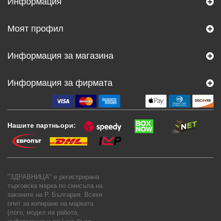
Информация
Моят профил
Информация за магазина
Информация за фирмата
Нашите партньори:
"ЗДРАВНИЦА" е регистрирана
търговска марка по смисъла на
законите на Р. България. Всеки
опит за копиране на марката
(лого, модел на работа,