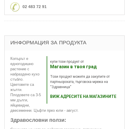
02 483 72 91
ИНФОРМАЦИЯ ЗА ПРОДУКТА
Копърът е
купи този продукт от
едногодишно
Магазин в твоя град
растение с
набраздено кухо
Този продукт можете да закупите от
стъбло.
партньорската, търговска мрежа на
Цветовете са
“Здравница”
жълти.
Плодовете са 3-5
ВИЖ АДРЕСИТЕ НА МАГАЗИНИТЕ
мм дълги,
яйцевидни,
двесеменни. Цъфти през юли - август.
Здравословни ползи: