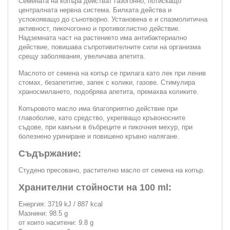
Семената на копъра действат газогонно, потискащо
централната нервна система. Билката действа и
успокояващо до сънотворно. Установена е и спазмолитична
активност, пикочогонно и противоглистно действие.
Надземната част на растението има антибактериално
действие, повишава съпротивителните сили на организма
срещу заболявания, увеличава апетита.
Маслото от семена на копър се прилага като лек при ленив
стомах, безапетитие, запек с колики, газове. Стимулира
храносмилането, подобрява апетита, премахва коликите.
Копъровото масло има благоприятно действие при
главоболие, като средство, укрепващо кръвоносните
съдове, при камъни в бъбреците и пикочния мехур, при
болезнено уриниране и повишено кръвно налягане.
Съдържание:
Студено пресовано, растително масло от семена на копър.
Хранителни стойности на 100 ml:
Енергия: 3719 kJ / 887 kcal
Мазнини: 98.5 g
от които наситени: 9.8 g