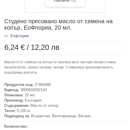
Увеличи
Студено пресовано масло от семена на
копър, ЕоФлориа, 20 мл.
от:
Еофлория
6,24 €
/
12,20 лв
Маслото от семена на копър се прилага като лек при ленив стомах,
безапетитие, запек с колики, газове. Стимулира храносмилането,
подобрява апетита.
Продуктов код:
27464480
Баркод:
3800502042143
Опаковка:
20 мл.
Произход:
България
Съдържание:
Масло от копър
Тегло:
0.100 кг.
Подходящ за:
Възрастни, Вегетарианци, Вегани
Количество: