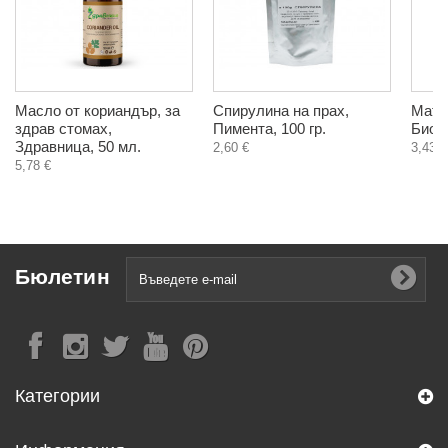
Масло от кориандър, за
Спирулина на прах,
Мато
здрав стомах,
Пимента, 100 гр.
Биохе
Здравница, 50 мл.
2,60 €
3,43 €
5,78 €
Бюлетин
Категории