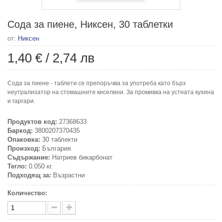
Сода за пиене, Никсен, 30 таблетки
от:
Никсен
1,40 €
/
2,74 лв
Сода за пиене - таблети се препоръчва за употреба като бърз
неутрализатор на стомашните киселини. За промивка на устната кухина
и гаргари.
Продуктов код:
27368633
Баркод:
3800207370435
Опаковка:
30 таблекти
Произход:
България
Съдържание:
Натриев бикарбонат
Тегло:
0.050 кг.
Подходящ за:
Възрастни
Количество: