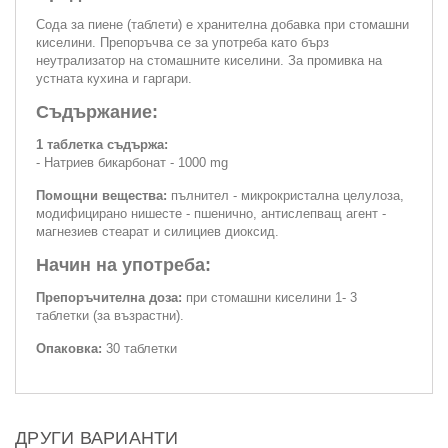
Сода за пиене (таблети) е хранителна добавка при стомашни
киселини. Препоръчва се за употреба като бърз
неутрализатор на стомашните киселини. За промивка на
устната кухина и гаргари.
Съдържание:
1 таблетка съдържа:
- Натриев бикарбонат - 1000 mg
Помощни вещества:
пълнител - микрокристална целулоза,
модифицирано нишесте - пшенично, антислепващ агент -
магнезиев стеарат и силициев диоксид.
Начин на употреба:
Препоръчителна доза:
при стомашни киселини 1- 3
таблетки (за възрастни).
Опаковка:
30 таблетки
ДРУГИ ВАРИАНТИ