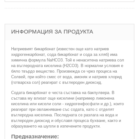
ИНФОРМАЦИЯ ЗА ПРОДУКТА
Натриевият бикарбонат (известен още като натриев
хидрогенкарбонат, сода бикарбонат и сода за хляб) има
химична формула NaHCO3. Той е ненаситена натриева сол
на въглеродната киселина (H2CO3). В нормални условия е
бяло твърдо вещество. Произвежда се чрез процеса на
Солвей, при който смес от вода, амоняк и натриев хлорид
(готварска сол) реагират с въглероден диоксид.
Содата бикарбонат е честа съставка на бакпулвера. В
състава му влизат още киселини (например лимонена
киселина или кисели соли - хидрогенфосфати и др.), които
реагират при овлажняване със содата, като с отделят
въглеродна киселина. Последната се разлага на вода и
въглероден диоксид и обуславя процеса бухване, както и
образуването на шупли в изпечените продукти.
Предназначение: