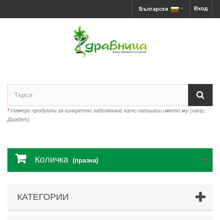
Вход
Български
*
Намери продукти за конкретно заболяване като напишеш името му (напр.:
Диабет)
Количка
(празна)
КАТЕГОРИИ