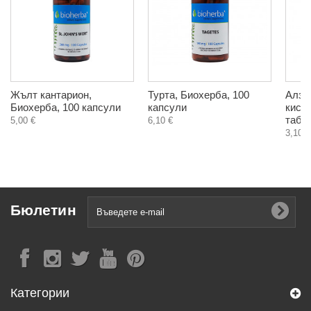
Жълт кантарион,
Турта, Биохерба, 100
Алзар
Биохерба, 100 капсули
капсули
кисел
табл
5,00 €
6,10 €
3,10 €
Бюлетин
Категории