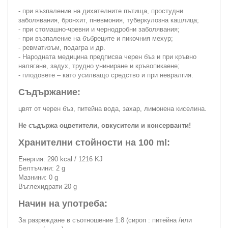
- при възпаление на дихателните пътища, простудни
заболявания, бронхит, пневмония, туберкулозна кашлица;
- при стомашно-чревни и чернодробни заболявания;
- при възпаление на бъбреците и пикочния мехур;
- ревматизъм, подагра и др.
- Народната медицина предписва черен бъз и при кръвно
налягане, задух, трудно униниране и кръвопикаене;
- плодовете – като усилващо средство и при невралгия.
Съдържание:
цвят от черен бъз, питейна вода, захар, лимонена киселина.
Не съдържа оцветители, овкусители и консерванти!
Хранителни стойности на 100 ml:
Енергия: 290 kcal / 1216 KJ
Белтъчини: 2 g
Мазнини: 0 g
Въглехидрати 20 g
Начин на употреба:
За разреждане в съотношение 1:8 (сироп : питейна /или