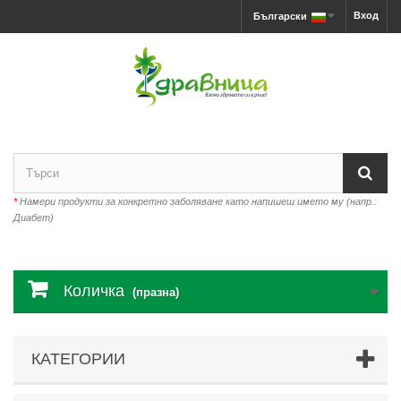
Вход
Български
*
Намери продукти за конкретно заболяване като напишеш името му (напр.:
Диабет)
Количка
(празна)
КАТЕГОРИИ