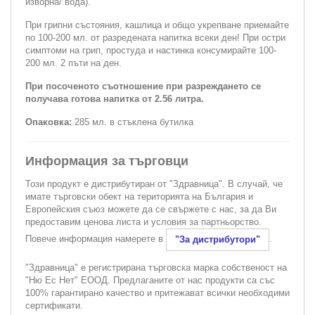
изворна/ вода).
При грипни състояния, кашлица и общо укрепване приемайте
по 100-200 мл. от разредената напитка всеки ден! При остри
симптоми на грип, простуда и настинка консумирайте 100-
200 мл. 2 пъти на ден.
При посоченото съотношение при разреждането се
получава готова напитка от 2.56 литра.
Опаковка:
285 мл. в стъклена бутилка
Информация за търговци
Този продукт е дистрибутиран от "Здравница". В случай, че
имате търговски обект на територията на България и
Европейския съюз можете да се свържете с нас, за да Ви
предоставим ценова листа и условия за партньорство.
Повече информация намерете в
.
"За дистрибутори"
"Здравница" е регистрирана търговска марка собственост на
"Ню Ес Нет" ЕООД. Предлаганите от нас продукти са със
100% гарантирано качество и притежават всички необходими
сертификати.