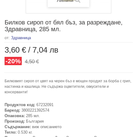
Увеличи
Билков сироп от бял бъз, за разреждане,
Здравница, 285 мл.
от:
Здравница
3,60 €
/
7,04 лв
-20%
4,50 €
Билковият сироп от цвят на черен бъз е мощен продукт за борба с грип,
настинка и кашлица. Не съдържа оцветители, овкусители и
консерванти!
Продуктов код:
67232091
Баркод:
3800221392574
Опаковка:
285 мл.
Произход:
България
Съдържание:
виж описанието
Тегло:
0.530 кг.