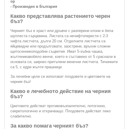
ор
- Произведен в България
Какво представлява растението черен
бъз?
Черният бъз е храст или дръвче с разперени клони и бяла
шуплеста сърцевина. Листата са нечифтоперести с 2-3
чифта листчета, дълги 20 см. Отделните листчета са
яйцевидни или продълговати, заострени, връхни сложни
щитосенникоподобни съцветия. Имат 5-зъбна чашка,
жълтеникавобяло венче, което е съставено от 5 сраснали в
основата си, широко притъпени венечни листчета. Тичинките
са 5, с едри жълти прашници.
За лечебни цели се използват плодовете и цветовете на
черния бъз!
Какво е лечебното действие на черния
бъз?
Цветовете действат противовъзпалително, потогонно,
секретологично и отхрачващо. Плодовете действат леко
слабително.
За какво помага черният бъз?