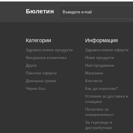
Бюлетин
Категории
Информация
Здравословни продукти
Здравословни оферти
Натурална козметика
Нови продукти
Други
Най-продавани
Пакетни оферти
Магазини
Домашна грижа
Контакти
Черен бъз
Как да поръчам?
Условия за доставка и
плащане
Политика за
поверителност
За търговци и
дистрибутори