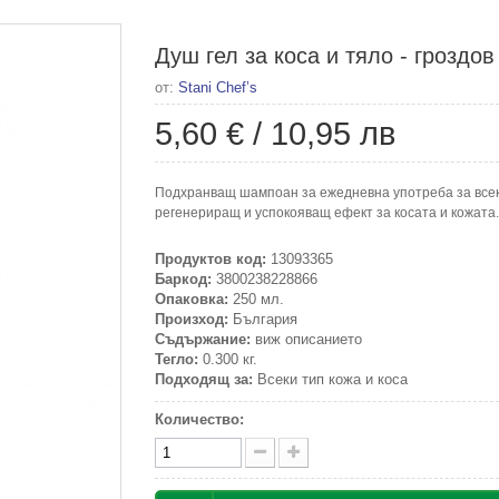
Душ гел за коса и тяло - гроздо
от:
Stani Chef’s
5,60 €
/
10,95 лв
Подхранващ шампоан за ежедневна употреба за всеки
регенериращ и успокояващ ефект за косата и кожата.
Продуктов код:
13093365
Баркод:
3800238228866
Опаковка:
250 мл.
Произход:
България
Съдържание:
виж описанието
Тегло:
0.300 кг.
Подходящ за:
Всеки тип кожа и коса
Количество: