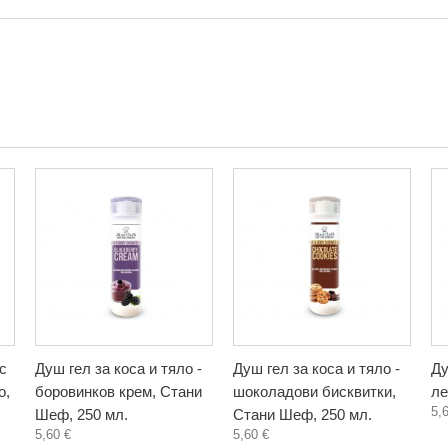
с
Душ гел за коса и тяло -
Душ гел за коса и тяло -
Ду
о,
боровинков крем, Стани
шоколадови бисквитки,
ле
5,
Шеф, 250 мл.
Стани Шеф, 250 мл.
5,60 €
5,60 €