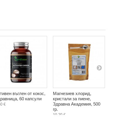
тивен въглен от кокос,
Магнезиев хлорид,
НОвирусИ
равница, 60 капсули
кристали за пиене,
простуда 
Здравна Академия, 500
24 таблет
60 €
гр.
5,40 €
10,20 €