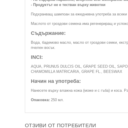
- Продуктът не е тестван върху животни
Подхранващ шампоан за ежедневна употреба за всеки т
Маслото от гроздови семена има регенериращ и успоко
Съдържание:
Вода, бадемово масло, масло от гроздови семки, екстра
пчелен восък.
INCI:
AQUA, PRUNUS DULCIS OIL, GRAPE SEED OIL, SAP
CHAMOMILLA MATRICARIA, GRAPE FL., BEESWAX
Начин на употреба:
Нанесете върху влажна кожа (може и с гъба) и коса. Р
Опаковка:
250 мл.
ОТЗИВИ ОТ ПОТРЕБИТЕЛИ