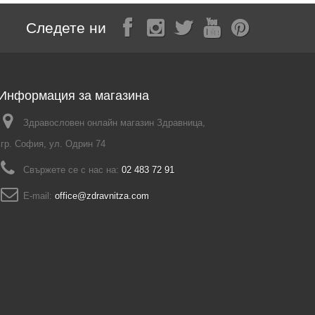
Следете ни
Информация за магазина
Здравословен онлайн магазин Здравница,
гр. София, ул. Одрин 74
Свържете се с нас на:
02 483 72 91
E-mail:
office@zdravnitza.com