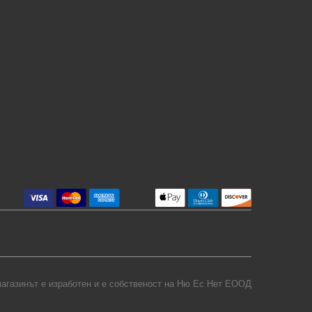
агазинът е изработен и е собственост на
Ню Ес Нет ЕООД