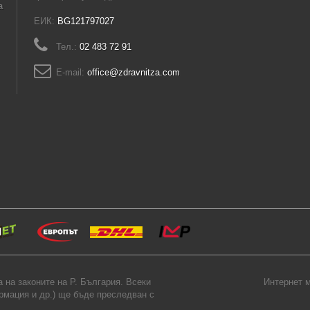
а
ЕИК:
BG121797027
Тел.:
02 483 72 91
E-mail:
office@zdravnitza.com
на законите на Р. България. Всеки
Интернет м
ормация и др.) ще бъде преследван с