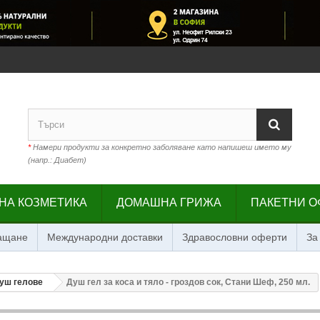
*
Намери продукти за конкретно заболяване като напишеш името му
(напр.: Диабет)
НА КОЗМЕТИКА
ДОМАШНА ГРИЖА
ПАКЕТНИ О
лащане
Международни доставки
Здравословни оферти
За
уш гелове
Душ гел за коса и тяло - гроздов сок, Стани Шеф, 250 мл.