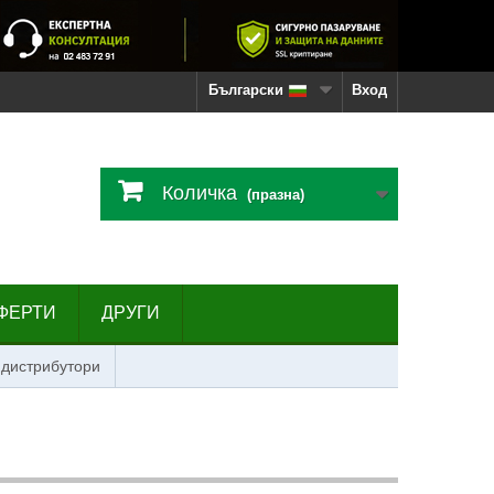
Български
Вход
Количка
(празна)
ФЕРТИ
ДРУГИ
 дистрибутори