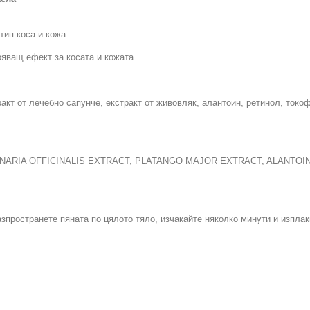
ип коса и кожа.
яващ ефект за косата и кожата.
кт от лечебно сапунче, екстракт от живовляк, алантоин, ретинол, токоф
ONARIA OFFICINALIS EXTRACT, PLATANGO MAJOR EXTRACT, ALANTOI
азпространете пяната по цялото тяло, изчакайте няколко минути и изплак