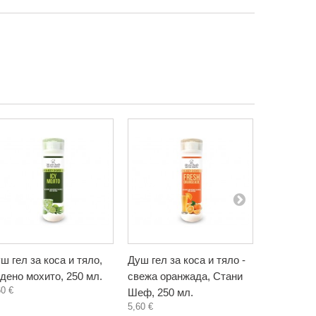
ш гел за коса и тяло,
Душ гел за коса и тяло -
Душ гел з
дено мохито, 250 мл.
свежа оранжада, Стани
млечен ш
60 €
Шеф, 250 мл.
Стани Ше
5,60 €
5,60 €