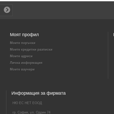
Моят профил
Моите поръчки
Моите кредитни разписки
Моите адреси
Лична информация
Моите ваучери
Информация за фирмата
НЮ ЕС НЕТ ЕООД
гр. София, ул. Одрин 74