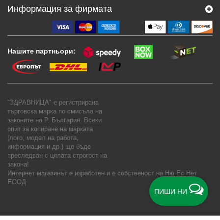
Информация за фирмата
Нашите партньори:
"ЗДРАВНИЦА" е регистрирана
търговска марка по смисъла на
законите на Р. България. Всеки
опит за копиране на марката
(лого, модел на работа,
информация и др.) ще бъде
преследван с цялата строгост на
закона!
Интернет магазинът е изработен и е собственост на
Ню Ес Нет
ЕООД
ПИШИ НИ