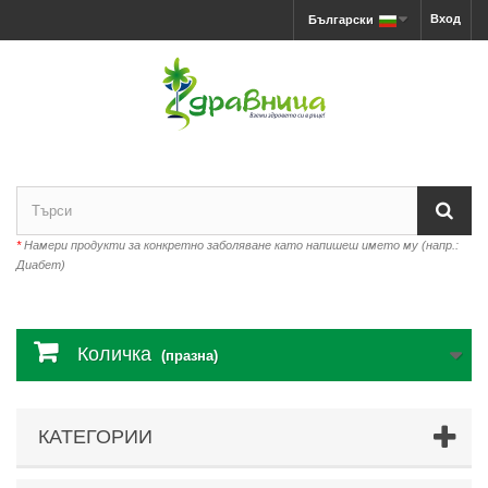
Вход
Български
*
Намери продукти за конкретно заболяване като напишеш името му (напр.:
Диабет)
Количка
(празна)
КАТЕГОРИИ