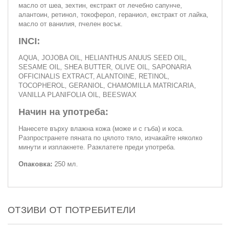
масло от шеа, зехтин, екстракт от лечебно сапунче,
алантоин, ретинол, токоферол, гераниол, екстракт от лайка,
масло от ванилия, пчелен восък.
INCI:
AQUA, JOJOBA OIL, HELIANTHUS ANUUS SEED OIL,
SESAME OIL, SHEA BUTTER, OLIVE OIL, SAPONARIA
OFFICINALIS EXTRACT, ALANTOINE, RETINOL,
TOCOPHEROL, GERANIOL, CHAMOMILLA MATRICARIA,
VANILLA PLANIFOLIA OIL, BEESWAX
Начин на употреба:
Нанесете върху влажна кожа (може и с гъба) и коса.
Разпространете пяната по цялото тяло, изчакайте няколко
минути и изплакнете. Разклатете преди употреба.
Опаковка:
250 мл.
ОТЗИВИ ОТ ПОТРЕБИТЕЛИ