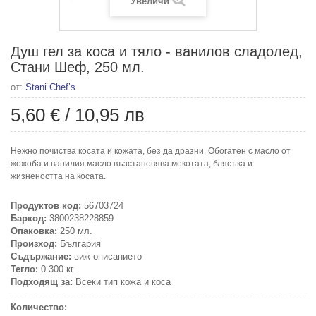
Увеличи
Душ гел за коса и тяло - ванилов сладолед,
Стани Шеф, 250 мл.
от:
Stani Chef’s
5,60 €
/
10,95 лв
Нежно почиства косата и кожата, без да дразни. Обогатен с масло от
жожоба и ванилия масло възстановява мекотата, блясъка и
жизнеността на косата.
Продуктов код:
56703724
Баркод:
3800238228859
Опаковка:
250 мл.
Произход:
България
Съдържание:
виж описанието
Тегло:
0.300 кг.
Подходящ за:
Всеки тип кожа и коса
Количество: